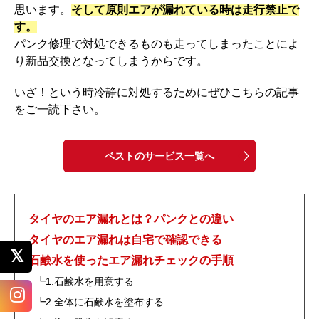
思います。
そして原則エアが漏れている時は走行禁止で
o
す。
k
パンク修理で対処できるものも走ってしまったことによ
り新品交換となってしまうからです。
いざ！という時冷静に対処するためにぜひこちらの記事
をご一読下さい。
ベストのサービス一覧へ
タイヤのエア漏れとは？パンクとの違い
タイヤのエア漏れは自宅で確認できる
石鹸水を使ったエア漏れチェックの手順
┗1.石鹸水を用意する
┗2.全体に石鹸水を塗布する