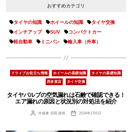
おすすめカテゴリ
タイヤの知識
ホイールの知識
タイヤ交換
インチアップ
SUV
コンパクトカー
軽自動車
ミニバン
輸入車（外車）
カ
ドライブお役立ち情報
ホイールの基礎知識
タイヤの基礎知識
テ
西多賀店
タイヤ交換
ゴ
リ
タイヤバルブの空気漏れは石鹸で確認できる！
ー
エア漏れの原因と状況別の対処法を紹介
投
投
作成者:
安田 道雄
2024年2月5日
稿
稿
者
日