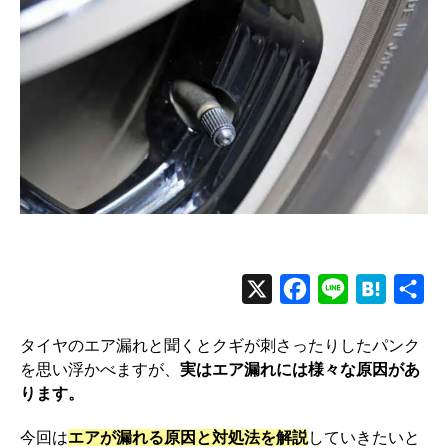
X
F
L
H
共
a
i
a
有
タイヤのエア漏れと聞くとクギが刺さったりしたパンク
c
n
t
を思い浮かべますが、
実はエア漏れには様々な原因があ
e
e
e
ります。
b
n
今回は
エアが漏れる原因と対処法を解説
していきたいと
o
a