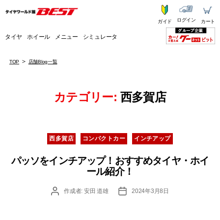
ログイン
ガイド
カート
タイヤ
ホイール
メニュー
シミュレータ
TOP
店舗Blog一覧
カテゴリー:
西多賀店
カ
西多賀店
コンパクトカー
インチアップ
テ
ゴ
パッソをインチアップ！おすすめタイヤ・ホイ
リ
ール紹介！
ー
投
投
作成者:
安田 道雄
2024年3月8日
稿
稿
者
日