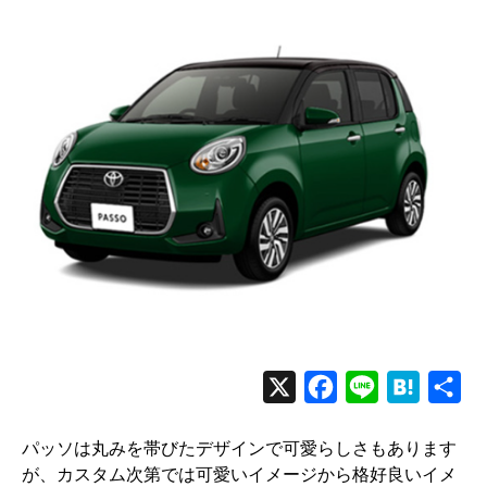
X
F
L
H
共
a
i
a
有
パッソは丸みを帯びたデザインで可愛らしさもあります
c
n
t
が、カスタム次第では可愛いイメージから格好良いイメ
e
e
e