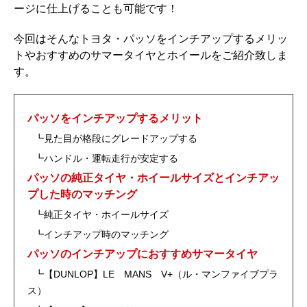
ージに仕上げることも可能です！
b
n
今回はそんなトヨタ・パッソをインチアップするメリッ
o
a
トやおすすめのサマータイヤとホイールをご紹介致しま
o
す。
k
パッソをインチアップするメリット
┗見た目が格段にグレードアップする
┗ハンドル・運転走行が安定する
パッソの純正タイヤ・ホイールサイズとインチアッ
プした時のマッチング
┗純正タイヤ・ホイールサイズ
┗インチアップ時のマッチング
パッソのインチアップにおすすめサマータイヤ
┗【DUNLOP】LE MANS V+（ル・マンファイブプラ
ス）