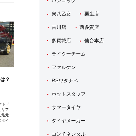
ハンコック
泉八乙女
栗生店
古川店
西多賀店
多賀城店
仙台本店
ライターチーム
ファルケン
ルは？
RSワタナベ
ホットスタッフ
ウトド
サマータイヤ
んなフ
で足元
タイヤメーカー
スタイ
コンチネンタル