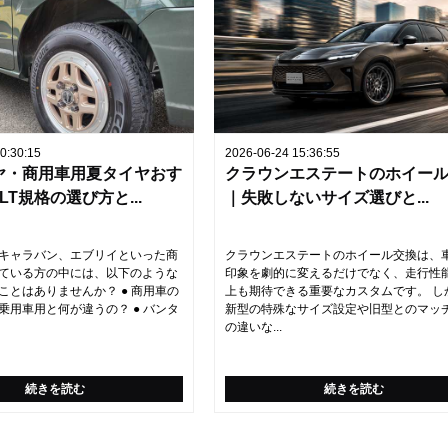
0:30:15
2026-06-24 15:36:55
ヤ・商用車用夏タイヤおす
クラウンエステートのホイー
LT規格の選び方と...
｜失敗しないサイズ選びと...
キャラバン、エブリイといった商
クラウンエステートのホイール交換は、
ている方の中には、以下のような
印象を劇的に変えるだけでなく、走行性
ことはありませんか？ ● 商用車の
上も期待できる重要なカスタムです。 し
乗用車用と何が違うの？ ● バンタ
新型の特殊なサイズ設定や旧型とのマッ
の違いな...
続きを読む
続きを読む