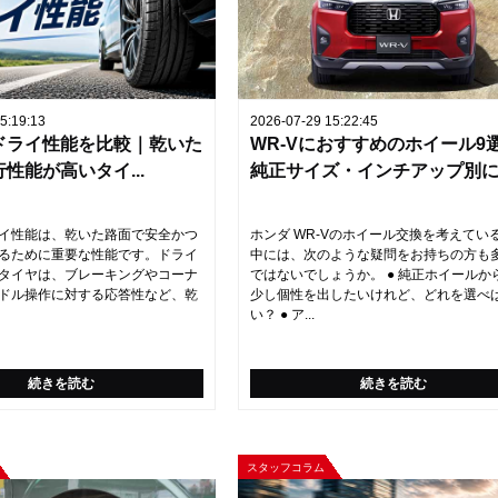
5:19:13
2026-07-29 15:22:45
ドライ性能を比較｜乾いた
WR-Vにおすすめのホイール9
性能が高いタイ...
純正サイズ・インチアップ別に..
イ性能は、乾いた路面で安全かつ
ホンダ WR-Vのホイール交換を考えてい
るために重要な性能です。ドライ
中には、次のような疑問をお持ちの方も
タイヤは、ブレーキングやコーナ
ではないでしょうか。 ● 純正ホイールか
ドル操作に対する応答性など、乾
少し個性を出したいけれど、どれを選べ
い？ ● ア...
続きを読む
続きを読む
スタッフコラム