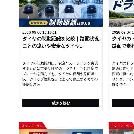
2026-08-06 15:19:11
2026-08-04 1
タイヤの制動距離を比較｜路面状況
タイヤの
ごとの違いや安全なタイヤ...
路面で走行
タイヤの制動距離は、安全なカーライフを実現
タイヤのドラ
するために重要な性能の一つです。同じ速度で
快適に走行す
ブレーキを踏んでも、タイヤの種類や路面状
性能に優れた
況、グリップ性能などによって停止するまでの
リング、ハン
距離は変わ...
燥路での...
続きを読む
スタッフコラム
スタッフコラム