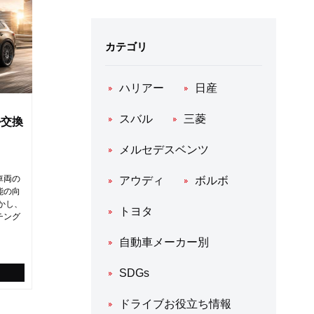
カテゴリ
ハリアー
日産
スバル
三菱
ル交換
メルセデスベンツ
車両の
アウディ
ボルボ
能の向
かし、
トヨタ
チング
自動車メーカー別
SDGs
ドライブお役立ち情報