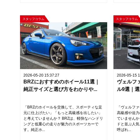
スタッフコラム
スタッフコラム
2026-05-20 15:37:27
2026-05-15 1
BRZにおすすめのホイール11選｜
ヴェルフ
純正サイズと選び方をわかりや...
ル9選｜選
「BRZのホイールを交換して、スポーティな足
「ヴェルファ
元に仕上げたい」「もっと高級感を出したい」
高級感や迫力
と考えていませんか？ BRZは、軽快なハンドリ
ていませんか
ングと低重心の走りが魅力のスポーツカーで
ドと並ぶ人気
す。純正ホ...
呼ばれ...