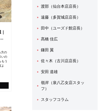
渡部（仙台本店店長）
遠藤（多賀城店店長）
田中（ユーズド館店長）
選｜
.
髙橋 佳広
鎌田 翼
る方の
多いの
佐々木（古川店店長）
らもう
ばよ
安田 道雄
嶺岸（泉八乙女店スタッ
フ）
スタッフコラム