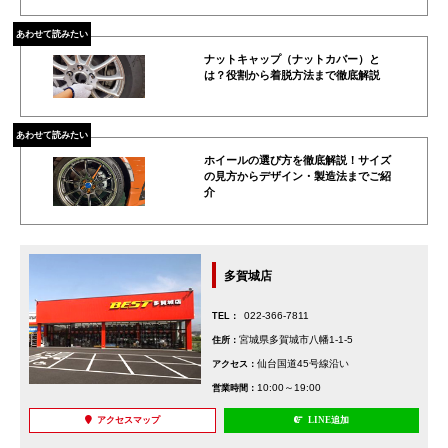
あわせて読みたい
ナットキャップ（ナットカバー）と
は？役割から着脱方法まで徹底解説
あわせて読みたい
ホイールの選び方を徹底解説！サイズ
の見方からデザイン・製造法までご紹
介
多賀城店
022-366-7811
TEL：
宮城県多賀城市八幡1-1-5
住所：
仙台国道45号線沿い
アクセス：
10:00～19:00
営業時間：
アクセスマップ
LINE追加