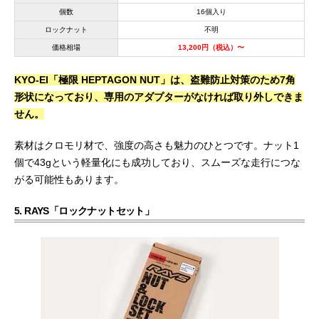
個数
16個入り
ロックナット
不明
価格相場
13,200円（税込）〜
KYO-EI「極限 HEPTAGON NUT」は、盗難防止対策のため7角
形状になっており、専用のアダプターがなければ取り外しできま
せん。
素材はクロモリ材で、強度の高さも魅力のひとつです。ナット1
個で43gという軽量化にも成功しており、スムーズな走行につな
がる可能性もあります。
5. RAYS「ロックナットセット」