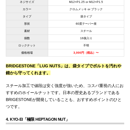
ネジサイズ
M12×P1.25 or M12×P1.5
カラー
クロムメッキ or ブラック
タイプ
袋タイプ
形状
60度テーパー座
素材
スチール
個数
16個入り
ロックナット
不明
価格相場
3,000円（税込）〜
BRIDGESTONE「LUG NUTS」は、袋タイプでボルトを汚れや
錆から守ってくれます。
スチール加工で値段は安く強度が強いため、コスパ重視の人にお
すすめのホイールナットです。日本の歴史あるブランドである
BRIGESTONEが開発していることも、おすすめポイントのひと
つです。
4. KYO-EI「極限 HEPTAGON NUT」