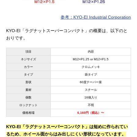
参考：KYO-EI Industrial Corporation
KYO-EI「ラグナットスーパーコンパクト」の概要は、以下のと
おりです。
項目
内容
ネジサイズ
M12×P1.25 or M12×P1.5
カラー
クロムメッキ
タイプ
袋タイプ
形状
60度テーパー座
素材
スチール
個数
16個入り
ロックナット
不明
価格相場
6,160円（税込）〜
KYO-EI「ラグナットスーパーコンパクト」は短めに作られてい
るため、ホイール面からはみ出しにくい形状になっています。