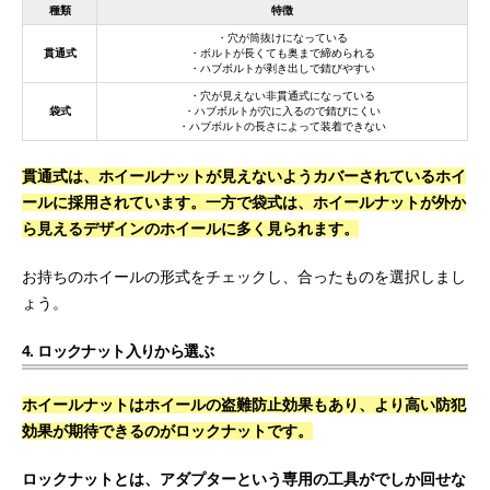
種類
特徴
・穴が筒抜けになっている
貫通式
・ボルトが長くても奥まで締められる
・ハブボルトが剥き出しで錆びやすい
・穴が見えない非貫通式になっている
袋式
・ハブボルトが穴に入るので錆びにくい
・ハブボルトの長さによって装着できない
貫通式は、ホイールナットが見えないようカバーされているホイ
ールに採用されています。一方で袋式は、ホイールナットが外か
ら見えるデザインのホイールに多く見られます。
お持ちのホイールの形式をチェックし、合ったものを選択しまし
ょう。
4. ロックナット入りから選ぶ
ホイールナットはホイールの盗難防止効果もあり、より高い防犯
効果が期待できるのがロックナットです。
ロックナットとは、アダプターという専用の工具がでしか回せな