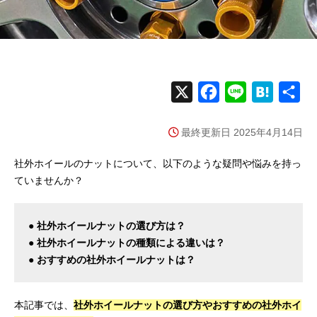
X
F
L
H
共
a
i
a
有
最終更新日 2025年4月14日
c
n
t
e
e
e
社外ホイールのナットについて、以下のような疑問や悩みを持っ
b
n
ていませんか？
o
a
o
● 社外ホイールナットの選び方は？
k
● 社外ホイールナットの種類による違いは？
● おすすめの社外ホイールナットは？
本記事では、
社外ホイールナットの選び方やおすすめの社外ホイ