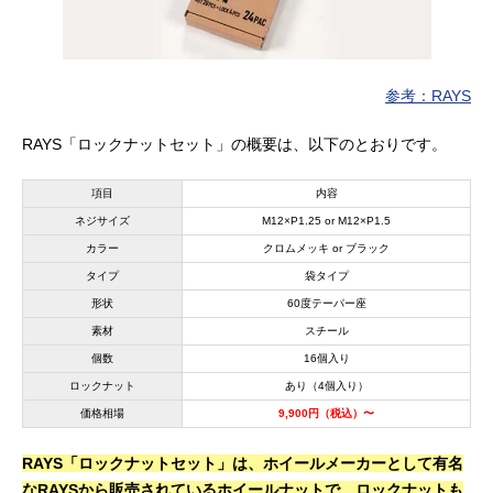
参考：RAYS
RAYS「ロックナットセット」の概要は、以下のとおりです。
項目
内容
ネジサイズ
M12×P1.25 or M12×P1.5
カラー
クロムメッキ or ブラック
タイプ
袋タイプ
形状
60度テーパー座
素材
スチール
個数
16個入り
ロックナット
あり（4個入り）
価格相場
9,900円（税込）〜
RAYS「ロックナットセット」は、ホイールメーカーとして有名
なRAYSから販売されているホイールナットで、ロックナットも