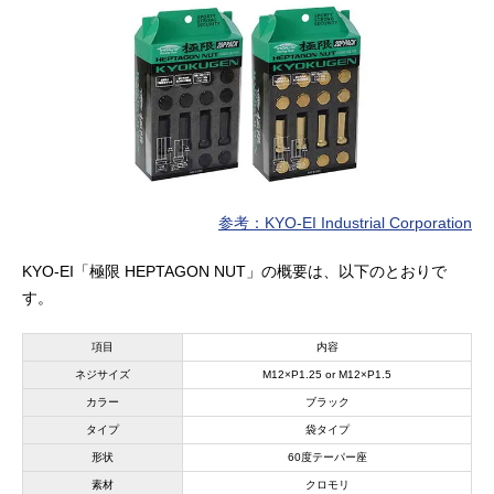
参考：KYO-EI Industrial Corporation
KYO-EI「極限 HEPTAGON NUT」の概要は、以下のとおりで
す。
項目
内容
ネジサイズ
M12×P1.25 or M12×P1.5
カラー
ブラック
タイプ
袋タイプ
形状
60度テーパー座
素材
クロモリ