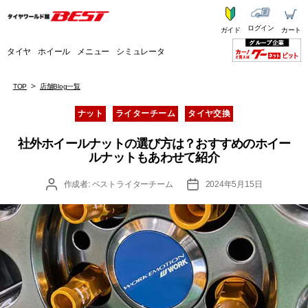
ログイン
ガイド
カート
タイヤ
ホイール
メニュー
シミュレータ
TOP
店舗Blog一覧
カ
ナット
ライターチーム
タイヤ交換
テ
ゴ
社外ホイールナットの選び方は？おすすめのホイー
リ
ルナットもあわせて紹介
ー
投
投
作成者:
ベストライターチーム
2024年5月15日
稿
稿
者
日