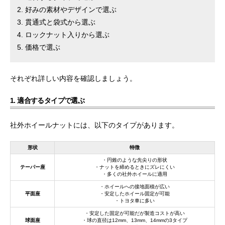
好みの素材やデザインで選ぶ
貫通式と袋式から選ぶ
ロックナット入りから選ぶ
価格で選ぶ
それぞれ詳しい内容を確認しましょう。
1. 適合するタイプで選ぶ
社外ホイールナットには、以下のタイプがあります。
形状
特徴
・円錐のような先尖りの形状
テーパー座
・ナットを締めるときにズレにくい
・多くの社外ホイールに適用
・ホイールへの接地面積が広い
平面座
・安定したホイール固定が可能
・トヨタ車に多い
・安定した固定が可能だが製造コストが高い
球面座
・球の直径は12mm、13mm、14mmの3タイプ