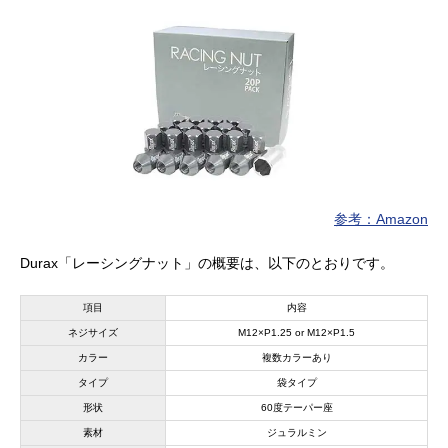
参考：Amazon
Durax「レーシングナット」の概要は、以下のとおりです。
項目
内容
ネジサイズ
M12×P1.25 or M12×P1.5
カラー
複数カラーあり
タイプ
袋タイプ
形状
60度テーパー座
素材
ジュラルミン