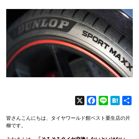
者
日
X
F
L
H
共
a
i
a
有
皆さんこんにちは、タイヤワールド館ベスト栗生店の片
c
n
t
柳です。
e
e
e
b
n