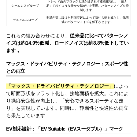
トレッド面のブロックと溝が途切れず連続接地し、「抜き
シームレスグルーブ
足」で歩くような静かな転がりを実現。パターンノイズを抑
制します。
主溝内部に設けた斜面突起によって気柱共鳴を減らし、低周
デュアルスロープ
波のパターンノイズを低下させます。
これらの組み合わせにより、
従来品に比べてパターンノ
イズは約14.9%低減、ロードノイズは約8.8%低下してい
ます 。
マックス・ドライバビリティ・テクノロジー：スポーツ性
との両立
「マックス・ドライバビリティ・テクノロジー」
によっ
て断面形状をフラット化し、接地面積を拡大。これによ
り操縦安定性が向上し、「安心できるスポーティな走
り」を実現しています。同時に、静粛性と快適性の両立
も果たしています
EV対応設計：「EV Suitable（EVスータブル）」マーク