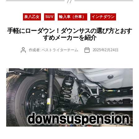
カ
泉八乙女
SUV
輸入車（外車）
インチダウン
テ
ゴ
手軽にローダウン！ダウンサスの選び方とおす
リ
すめメーカーを紹介
ー
投
投
作成者:
ベストライターチーム
2025年2月24日
稿
稿
者
日