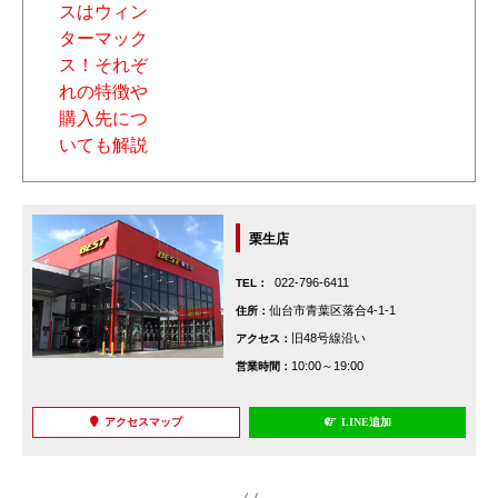
栗生店
022-796-6411
TEL：
仙台市青葉区落合4-1-1
住所：
旧48号線沿い
アクセス：
10:00～19:00
営業時間：
アクセスマップ
LINE追加