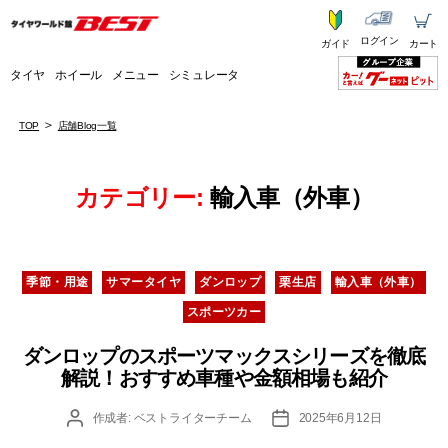
ログイン
ガイド
カート
タイヤ
ホイール
メニュー
シミュレータ
TOP
店舗Blog一覧
カテゴリー:
輸入車（外車）
カ
季節・用途
サマータイヤ
ダンロップ
栗生店
輸入車（外車）
テ
スポーツカー
ゴ
リ
ダンロップのスポーツマックスシリーズを徹底
ー
解説！おすすめ車種や金額相場も紹介
投
投
作成者:
ベストライターチーム
2025年6月12日
稿
稿