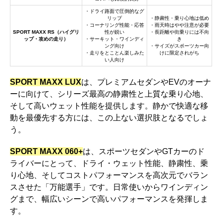
・ドライ路面で圧倒的なグ
リップ
・静粛性・乗り心地は低め
・コーナリング性能・応答
・雨天時はやや注意が必要
SPORT MAXX RS（ハイグリ
性が鋭い
・長距離や街乗りには不向
ップ・攻めの走り）
・サーキット・ワインディ
き
ング向け
・サイズがスポーツカー向
・走りをとことん楽しみた
けに限定されがち
い人向け
SPORT MAXX LUX
は、プレミアムセダンやEVのオーナ
ーに向けて、シリーズ最高の静粛性と上質な乗り心地、
そして高いウェット性能を提供します。静かで快適な移
動を最優先する方には、この上ない選択肢となるでしょ
う。
SPORT MAXX 060+
は、スポーツセダンやGTカーのド
ライバーにとって、ドライ・ウェット性能、静粛性、乗
り心地、そしてコストパフォーマンスを高次元でバラン
スさせた「万能選手」です。日常使いからワインディン
グまで、幅広いシーンで高いパフォーマンスを発揮しま
す。