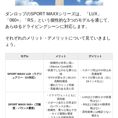
ダンロップのSPORT MAXXシリーズは、 「LUX」
「060+」「RS」という個性的な3つのモデルを通じて、
あらゆるドライビングシーンに対応します。
それぞれのメリット・デメリットについて見ていきまし
ょう。
モデル
メリット
デメリット
・静粛性が非常に高い
（Silence Core採用）
・快適でしなやかな乗り心
・スポーツ性はやや控えめ
SPORT MAXX LUX（ラグジ
地
・高価格帯
ュアリー・EV対応）
・EVや大型セダン向けの
・サイズが限られる（主に
高剛性構造
18インチ以上）
・優れたウェット性能
・高級感のある見た目
・ドライ/ウェットともに
・LUXほどの静かさや快適
高性能
性はない
・スポーツ走行と日常走行
SPORT MAXX 060+（万能
・RSほどの鋭さや限界性
のバランスが良い
型・バランス重視）
能はない
・静粛性・乗り心地も十分
・高性能車には物足りない
・サイズ展開が豊富
場合も
・コスパも比較的良好