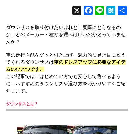
X
F
L
H
共
a
i
a
有
ダウンサスを取り付けたいけれど、実際にどうなるの
c
n
t
か、どのメーカー・種類を選べばいいのか迷っていませ
e
e
e
んか？
b
n
車の走行性能をグッと引き上げ、魅力的な見た目に変え
o
a
てくれるダウンサスは
車のドレスアップに必要なアイテ
o
ムのひとつです。
k
この記事では、はじめての方でも安心して選べるよう
に、おすすめのダウンサスや選び方をわかりやすくご紹
介します。
ダウンサスとは？