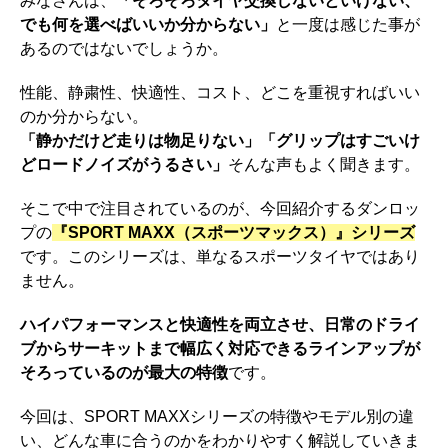
みなさんは、
「そろそろタイヤ交換しないといけない、
でも何を選べばいいか分からない」
と一度は感じた事が
o
a
あるのではないでしょうか。
o
k
性能、静粛性、快適性、コスト、どこを重視すればいい
のか分からない。
「静かだけど走りは物足りない」「グリップはすごいけ
どロードノイズがうるさい」
そんな声もよく聞きます。
そこで中で注目されているのが、今回紹介するダンロッ
プの
『SPORT MAXX（スポーツマックス）』シリーズ
です。このシリーズは、単なるスポーツタイヤではあり
ません。
ハイパフォーマンスと快適性を両立させ、日常のドライ
ブからサーキットまで幅広く対応できるラインアップが
そろっているのが最大の特徴
です。
今回は、SPORT MAXXシリーズの特徴やモデル別の違
い、どんな車に合うのかをわかりやすく解説していきま