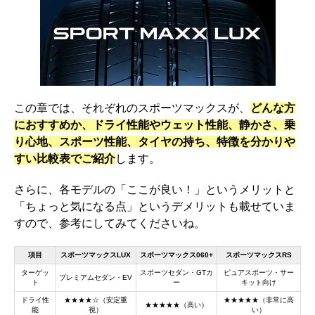
この章では、それぞれのスポーツマックスが、
どんな方
におすすめか、ドライ性能やウェット性能、静かさ、乗
り心地、スポーツ性能、タイヤの持ち、特徴を分かりや
すい比較表でご紹介
します。
さらに、各モデルの「ここが良い！」というメリットと
「ちょっと気になる点」というデメリットも載せていま
すので、参考にしてみてくださいね。
項目
スポーツマックスLUX
スポーツマックス060+
スポーツマックスRS
ターゲッ
スポーツセダン・GTカ
ピュアスポーツ・サー
プレミアムセダン・EV
ト
ー
キット向け
ドライ性
★★★★☆（安定重
★★★★★（非常に高
★★★★★（高い）
能
視）
い）