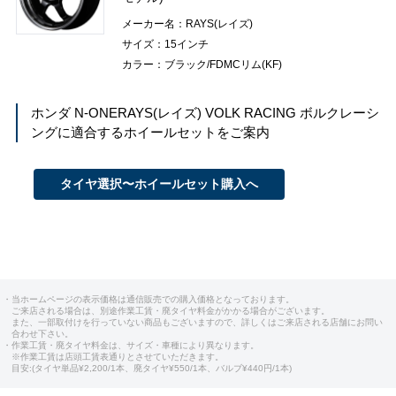
メーカー名：RAYS(レイズ)
サイズ：15インチ
カラー：ブラック/FDMCリム(KF)
ホンダ N-ONE
RAYS(レイズ) VOLK RACING ボルクレーシ
ング
に適合するホイールセットをご案内
タイヤ選択〜ホイールセット購入へ
・当ホームページの表示価格は通信販売での購入価格となっております。
ご来店される場合は、別途作業工賃・廃タイヤ料金がかかる場合がございます。
また、一部取付けを行っていない商品もございますので、詳しくはご来店される店舗にお問い
合わせ下さい。
・作業工賃・廃タイヤ料金は、サイズ・車種により異なります。
※作業工賃は店頭工賃表通りとさせていただきます。
目安:(タイヤ単品¥2,200/1本、廃タイヤ¥550/1本、バルブ¥440円/1本)