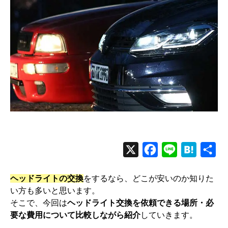
X
F
L
H
共
a
i
a
有
ヘッドライトの交換
をするなら、どこが安いのか知りた
c
n
t
い方も多いと思います。
e
e
e
そこで、今回は
ヘッドライト交換を依頼できる場所・必
b
n
要な費用について比較しながら紹介
していきます。
o
a