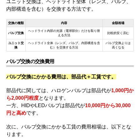
ユニット交換は、ヘッドライト全体（レンズ、バルブ、
内部構造を含む）を交換する方法です。
交換の種類
内容
金額相場
ヘッドライト内部の光源（電球部分）だけを取り替
バルブ交換
比較的安く済む
える方法
ユニット交
ヘッドライト全体（レンズ、バルブ、内部構造を含
バルブ交換よりは
換
む）を交換する方法
高くなる
バルブ交換の交換費用
バルブ交換にかかる費用は、部品代＋工賃です。
部品代に関しては、ハロゲンバルブは部品代が
1,000円か
ら2,000円程度
となります。
一方、HIDやLEDバルブは部品代が
10,000円から30,000
円と高め
です。
次に、バルブ交換にかかる工賃の費用相場は、以下とな
ります。