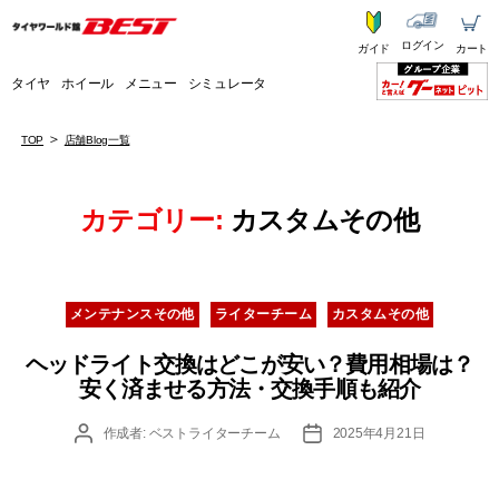
ログイン
ガイド
カート
タイヤ
ホイール
メニュー
シミュレータ
TOP
店舗Blog一覧
カテゴリー:
カスタムその他
カ
メンテナンスその他
ライターチーム
カスタムその他
テ
ゴ
ヘッドライト交換はどこが安い？費用相場は？
リ
安く済ませる方法・交換手順も紹介
ー
投
投
作成者:
ベストライターチーム
2025年4月21日
稿
稿
者
日