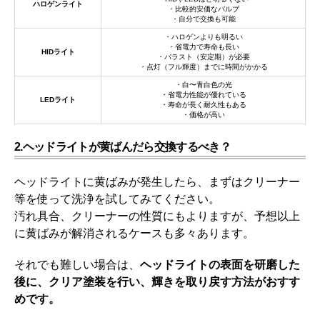
ハロゲンライト
・比較的安価なバルブ
・自分で交換も可能
・ハロゲンよりも明るい
・省電力で寿命も長い
HIDライト
・バラスト（安定期）が必要
・点灯（フル輝度）までに時間がかかる
・白〜青白色の光
・省電力性能が優れている
LEDライト
・寿命が長く耐久性もある
・価格が高い
2.ヘッドライトが黄ばんだら交換するべき？
ヘッドライトに黄ばみが発生したら、まずはクリーナー
等を使って洗浄を試してみてください。
汚れ具合、クリーナーの性質にもよりますが、予想以上
に黄ばみが解消されるケースも多々あります。
それでも難しい場合は、
ヘッドライトの表面を研磨した
後に、クリア塗装を行い、輝きを取り戻す方法がおすす
めです。