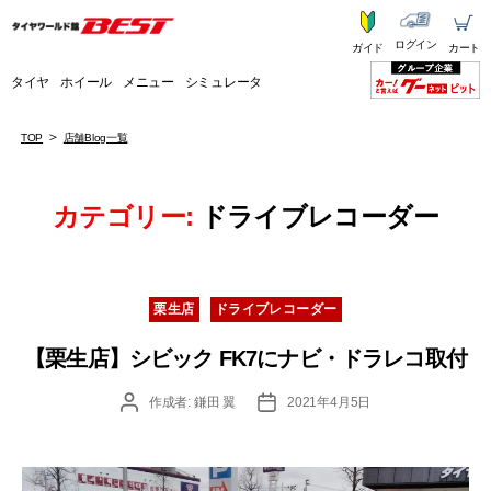
ログイン
ガイド
カート
タイヤ
ホイール
メニュー
シミュレータ
TOP
店舗Blog一覧
カテゴリー:
ドライブレコーダー
カ
栗生店
ドライブレコーダー
テ
ゴ
【栗生店】シビック FK7にナビ・ドラレコ取付
リ
ー
投
投
作成者:
鎌田 翼
2021年4月5日
稿
稿
者
日