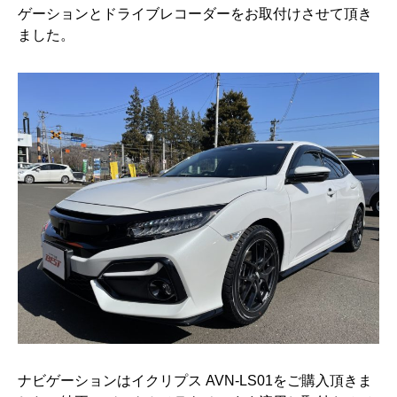
e
e
e
ゲーションとドライブレコーダーをお取付けさせて頂き
b
n
ました。
o
a
o
k
ナビゲーションはイクリプス AVN-LS01をご購入頂きま