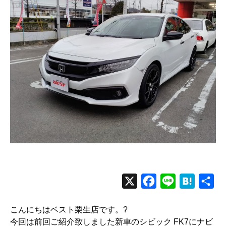
X
F
L
H
共
a
i
a
有
こんにちはベスト栗生店です。?
c
n
t
今回は前回ご紹介致しました新車のシビック FK7にナビ