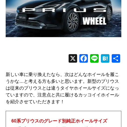
X
F
L
H
共
a
i
a
有
新しい車に乗り換えたなら、次はどんなホイールを履こ
c
n
t
うかな…と考える方も多いと思います。新型のプリウス
e
e
e
は従来のプリウスとは違うタイヤホイールサイズになっ
b
n
ていますので、注意点と共に履けるカッコイイホイール
o
a
を紹介させていただきます！
o
k
60系プリウスのグレード別純正ホイールサイズ