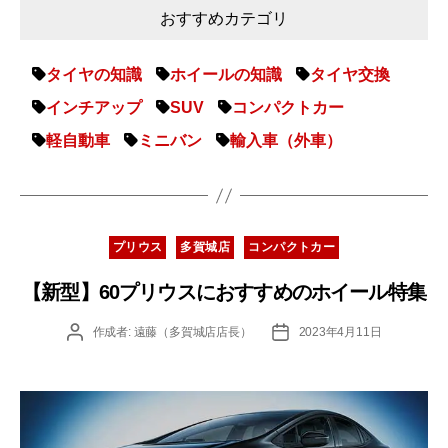
おすすめカテゴリ
タイヤの知識
ホイールの知識
タイヤ交換
インチアップ
SUV
コンパクトカー
軽自動車
ミニバン
輸入車（外車）
カ
プリウス
多賀城店
コンパクトカー
テ
ゴ
【新型】60プリウスにおすすめのホイール特集
リ
ー
投
投
作成者:
遠藤（多賀城店店長）
2023年4月11日
稿
稿
者
日