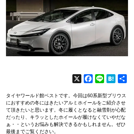
X
F
L
H
共
a
i
a
有
タイヤワールド館ベストです。今回は60系新型プリウス
c
n
t
におすすめの冬にはきたいアルミホイールをご紹介させ
e
e
e
て頂きたいと思います。冬に履くとなると融雪剤が心配
b
n
だったり、キラッとしたホイールが履けなくていやだな
o
a
ぁ・・というお悩みも解決できるかもしれません。ぜひ
最後までご覧ください。
o