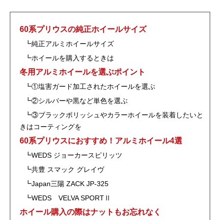
k
60系プリウスの純正ホイールサイズ
┗純正アルミホイールサイズ
┗ホイールを購入するときは
冬用アルミホイールを選ぶポイント
┗①塩害ガード加工されたホイールを選ぶ
┗②シルバーや黒など単色を選ぶ
┗③ブラックポリッシュやカラーホイールを装着したいと
きはコーティングを
60系プリウスにおすすめ！アルミホイール4
選
┗WEDS ジョーカースピリッツ
┗共豊 スマック グレイヴ
┗Japan三陽 ZACK JP-325
┗WEDS VELVA SPORTⅡ
ホイール購入の際はナットもお忘れなく