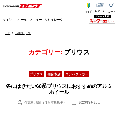
ログイン
ガイド
カート
タイヤ
ホイール
メニュー
シミュレータ
TOP
店舗Blog一覧
カテゴリー:
プリウス
カ
プリウス
仙台本店
コンパクトカー
テ
ゴ
冬にはきたい60系プリウスにおすすめのアルミ
リ
ホイール
ー
投
投
作成者:
渡部（仙台本店店長）
2023年9月26日
稿
稿
者
日