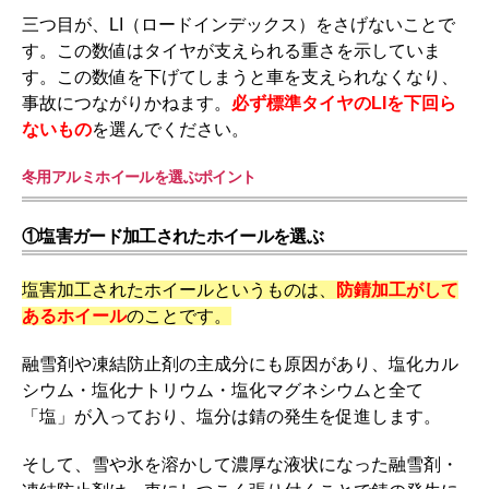
三つ目が、LI（ロードインデックス）をさげないことで
す。この数値はタイヤが支えられる重さを示していま
す。この数値を下げてしまうと車を支えられなくなり、
事故につながりかねます。
必ず標準タイヤのLIを下回ら
ないもの
を選んでください。
冬用アルミホイールを選ぶポイント
①塩害ガード加工されたホイールを選ぶ
塩害加工されたホイールというものは、
防錆加工がして
あるホイール
のことです。
融雪剤や凍結防止剤の主成分にも原因があり、塩化カル
シウム・塩化ナトリウム・塩化マグネシウムと全て
「塩」が入っており、塩分は錆の発生を促進します。
そして、雪や氷を溶かして濃厚な液状になった融雪剤・