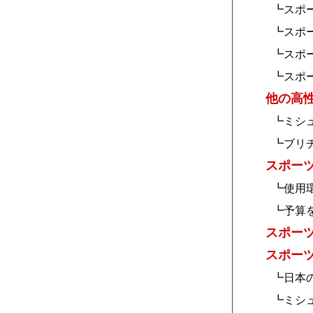
┗スポ
┗スポ
┗スポ
┗スポ
他の高
┗ミシ
┗ブリ
スポー
┗使用
┗予算
スポー
スポー
┗日本
┗ミシ