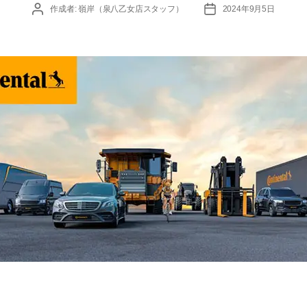
投
投
作成者:
嶺岸（泉八乙女店スタッフ）
2024年9月5日
稿
稿
者
日