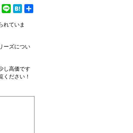
F
L
H
共
a
i
a
有
られていま
c
n
t
e
e
e
b
n
リーズについ
o
a
o
少し高価です
k
覧ください！