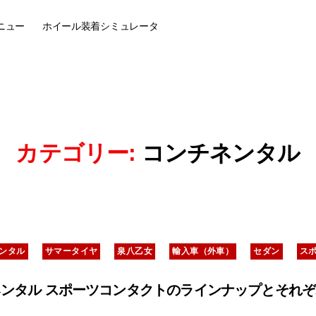
ニュー
ホイール装着
シミュレータ
カテゴリー:
コンチネンタル
カ
ンタル
サマータイヤ
泉八乙女
輸入車（外車）
セダン
ス
テ
ゴ
リ
ンタル スポーツコンタクトのラインナップとそれ
ー