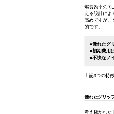
燃費効率の向
える設計によ
高めですが、
的です。
●優れたグ
●初期費用
●不快なノ
上記3つの特
優れたグリッ
考え抜かれた