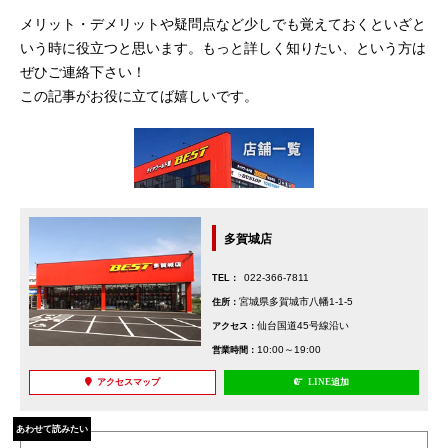
メリット・デメリットや疑問点など少しでも覚えておくといざと
いう時に役立つと思います。もっと詳しく知りたい、という方は
ぜひご連絡下さい！
この記事がお役に立てば嬉しいです。
多賀城店
022-366-7811
TEL：
宮城県多賀城市八幡1-1-5
住所：
仙台国道45号線沿い
アクセス：
10:00～19:00
営業時間：
アクセスマップ
LINE追加
あわせて読みたい