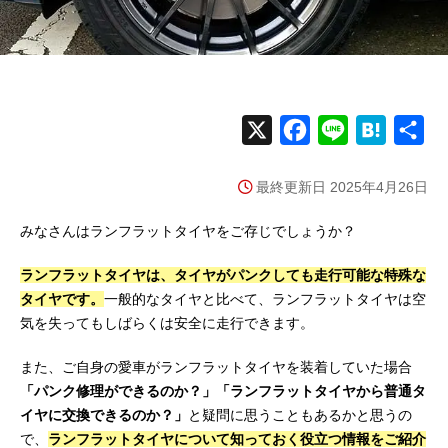
X
F
L
H
共
a
i
a
有
最終更新日 2025年4月26日
c
n
t
e
e
e
みなさんはランフラットタイヤをご存じでしょうか？
b
n
ランフラットタイヤは、タイヤがパンクしても走行可能な特殊な
o
a
タイヤです。
一般的なタイヤと比べて、ランフラットタイヤは空
o
気を失ってもしばらくは安全に走行できます。
k
また、ご自身の愛車がランフラットタイヤを装着していた場合
「パンク修理ができるのか？」「ランフラットタイヤから普通タ
イヤに交換できるのか？」
と疑問に思うこともあるかと思うの
で、
ランフラットタイヤについて知っておく役立つ情報をご紹介