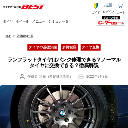
ログイン
ガイド
カート
タイヤ
ホイール
メニュー
シミュレータ
TOP
店舗Blog一覧
カ
タイヤの基礎知識
多賀城店
タイヤ交換
テ
ゴ
ランフラットタイヤはパンク修理できる？ノーマル
リ
タイヤに交換できる？徹底解説
ー
投
投
作成者:
遠藤（多賀城店店長）
2022年9月8日
稿
稿
者
日