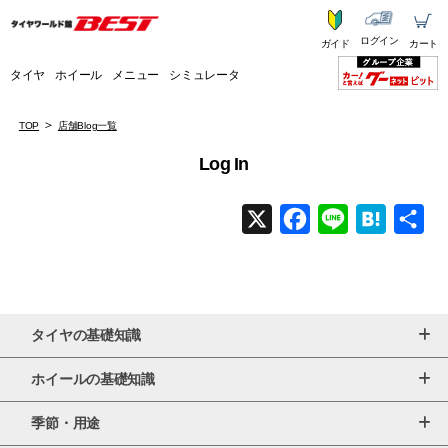
ログイン
ガイド
カート
タイヤ
ホイール
メニュー
シミュレータ
TOP
店舗Blog一覧
Log In
X
F
L
H
共
a
i
a
有
c
n
t
e
e
e
タイヤの基礎知識
b
n
o
a
ホイールの基礎知識
o
季節・用途
k