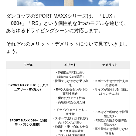
ダンロップのSPORT MAXXシリーズは、 「LUX」
「060+」「RS」という個性的な3つのモデルを通じて、
あらゆるドライビングシーンに対応します。
それぞれのメリット・デメリットについて見ていきまし
ょう。
モデル
メリット
デメリット
・静粛性が非常に高い
（Silence Core採用）
・快適でしなやかな乗り心
・スポーツ性はやや控えめ
SPORT MAXX LUX（ラグジ
地
・高価格帯
ュアリー・EV対応）
・EVや大型セダン向けの
・サイズが限られる（主に
高剛性構造
18インチ以上）
・優れたウェット性能
・高級感のある見た目
・ドライ/ウェットともに
・LUXほどの静かさや快適
高性能
性はない
・スポーツ走行と日常走行
SPORT MAXX 060+（万能
・RSほどの鋭さや限界性
のバランスが良い
型・バランス重視）
能はない
・静粛性・乗り心地も十分
・高性能車には物足りない
・サイズ展開が豊富
場合も
・コスパも比較的良好