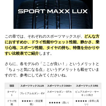
この章では、それぞれのスポーツマックスが、
どんな方
におすすめか、ドライ性能やウェット性能、静かさ、乗
り心地、スポーツ性能、タイヤの持ち、特徴を分かりや
すい比較表でご紹介
します。
さらに、各モデルの「ここが良い！」というメリットと
「ちょっと気になる点」というデメリットも載せていま
すので、参考にしてみてくださいね。
項目
スポーツマックスLUX
スポーツマックス060+
スポーツマックスRS
ターゲッ
スポーツセダン・GTカ
ピュアスポーツ・サー
プレミアムセダン・EV
ト
ー
キット向け
ドライ性
★★★★☆（安定重
★★★★★（非常に高
★★★★★（高い）
能
視）
い）