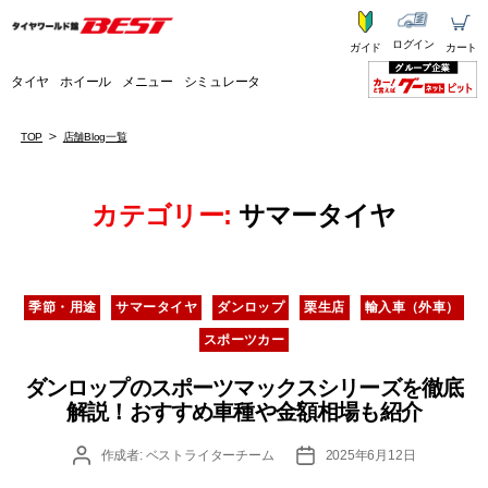
ログイン
ガイド
カート
タイヤ
ホイール
メニュー
シミュレータ
TOP
店舗Blog一覧
カテゴリー:
サマータイヤ
カ
季節・用途
サマータイヤ
ダンロップ
栗生店
輸入車（外車）
テ
スポーツカー
ゴ
リ
ダンロップのスポーツマックスシリーズを徹底
ー
解説！おすすめ車種や金額相場も紹介
投
投
作成者:
ベストライターチーム
2025年6月12日
稿
稿