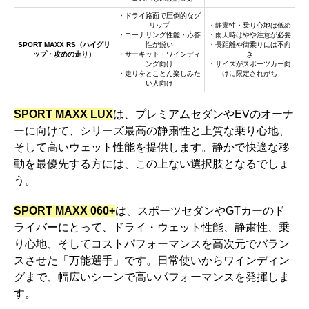
・ドライ路面で圧倒的なグ
リップ
・静粛性・乗り心地は低め
・コーナリング性能・応答
・雨天時はやや注意が必要
SPORT MAXX RS（ハイグリ
性が鋭い
・長距離や街乗りには不向
ップ・攻めの走り）
・サーキット・ワインディ
き
ング向け
・サイズがスポーツカー向
・走りをとことん楽しみた
けに限定されがち
い人向け
SPORT MAXX LUX
は、プレミアムセダンやEVのオーナ
ーに向けて、シリーズ最高の静粛性と上質な乗り心地、
そして高いウェット性能を提供します。静かで快適な移
動を最優先する方には、この上ない選択肢となるでしょ
う。
SPORT MAXX 060+
は、スポーツセダンやGTカーのド
ライバーにとって、ドライ・ウェット性能、静粛性、乗
り心地、そしてコストパフォーマンスを高次元でバラン
スさせた「万能選手」です。日常使いからワインディン
グまで、幅広いシーンで高いパフォーマンスを発揮しま
す。