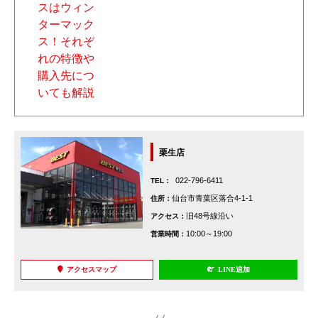
栗生店
022-796-6411
TEL：
仙台市青葉区落合4-1-1
住所：
旧48号線沿い
アクセス：
10:00～19:00
営業時間：
アクセスマップ
LINE追加