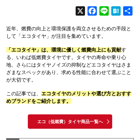
X
F
L
H
共
a
i
a
有
近年、燃費の向上と環境保護を両立させるための手段と
c
n
t
して「エコタイヤ」が注目を集めています。
e
e
e
b
n
「エコタイヤ」は、環境に優しく燃費向上にも貢献
す
る、いわば低燃費タイヤです。タイヤの寿命や乗り心
o
a
地、さらにはタイヤノイズの抑制などエコタイヤはさま
o
ざまなスペックがあり、求める性能に合わせて選ぶこと
k
が大切です。
この記事では、
エコタイヤのメリットや選び方とおすす
めブランドをご紹介します。
エコ（低燃費）タイヤ商品一覧へ