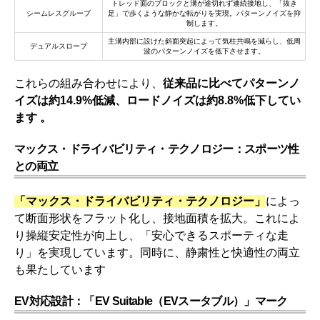
トレッド面のブロックと溝が途切れず連続接地し、「抜き
シームレスグルーブ
足」で歩くような静かな転がりを実現。パターンノイズを抑
制します。
主溝内部に設けた斜面突起によって気柱共鳴を減らし、低周
デュアルスロープ
波のパターンノイズを低下させます。
これらの組み合わせにより、
従来品に比べてパターンノ
イズは約14.9%低減、ロードノイズは約8.8%低下してい
ます 。
マックス・ドライバビリティ・テクノロジー：スポーツ性
との両立
「マックス・ドライバビリティ・テクノロジー」
によっ
て断面形状をフラット化し、接地面積を拡大。これによ
り操縦安定性が向上し、「安心できるスポーティな走
り」を実現しています。同時に、静粛性と快適性の両立
も果たしています
EV対応設計：「EV Suitable（EVスータブル）」マーク