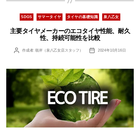
カ
SDGS
サマータイヤ
タイヤの基礎知識
泉八乙女
テ
ゴ
主要タイヤメーカーのエコタイヤ性能、耐久
リ
性、持続可能性を比較
ー
投
投
作成者:
嶺岸（泉八乙女店スタッフ）
2024年10月16日
稿
稿
者
日