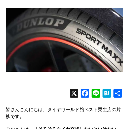
者
日
X
F
L
H
共
a
i
a
有
皆さんこんにちは、タイヤワールド館ベスト栗生店の片
c
n
t
柳です。
e
e
e
b
n