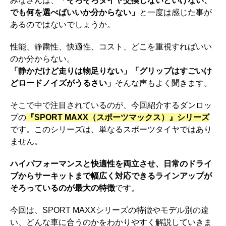
みなさんは、
「そろそろタイヤ交換しないといけない、
でも何を選べばいいか分からない」
と一度は感じた事が
o
a
あるのではないでしょうか。
o
k
性能、静粛性、快適性、コスト、どこを重視すればいい
のか分からない。
「静かだけど走りは物足りない」「グリップはすごいけ
どロードノイズがうるさい」
そんな声もよく聞きます。
そこで中で注目されているのが、今回紹介するダンロッ
プの
『SPORT MAXX（スポーツマックス）』シリーズ
です。このシリーズは、単なるスポーツタイヤではあり
ません。
ハイパフォーマンスと快適性を両立させ、日常のドライ
ブからサーキットまで幅広く対応できるラインアップが
そろっているのが最大の特徴
です。
今回は、SPORT MAXXシリーズの特徴やモデル別の違
い、どんな車に合うのかをわかりやすく解説していきま