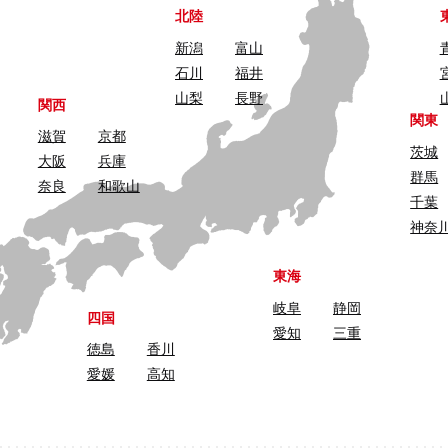
北陸
新潟
富山
石川
福井
山梨
長野
関西
関東
滋賀
京都
茨城
大阪
兵庫
群馬
奈良
和歌山
千葉
神奈
東海
岐阜
静岡
四国
愛知
三重
徳島
香川
愛媛
高知