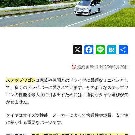
X
F
L
H
共
a
i
a
有
最終更新日 2025年6月20日
c
n
t
e
e
e
ステップワゴン
は家族や仲間とのドライブに最適なミニバンとし
b
n
て、多くのドライバーに愛されています。そのようなステップワ
ゴンの性能を最大限に引き出すためには、適切なタイヤ選びが欠
o
a
かせません。
o
k
タイヤはサイズや性能、メーカーによって快適性や燃費、安全性
に差が出る重要なパーツです。