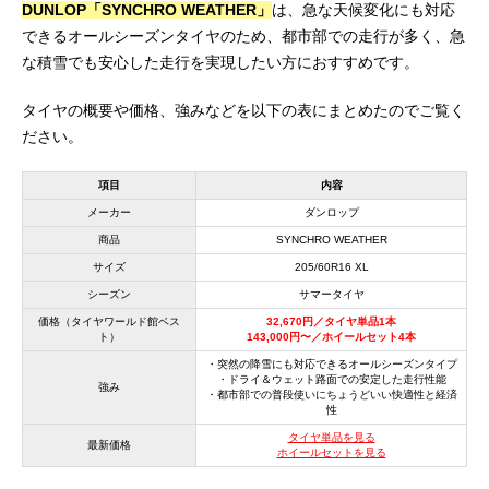
DUNLOP「SYNCHRO WEATHER」
は、急な天候変化にも対応
できるオールシーズンタイヤのため、都市部での走行が多く、急
な積雪でも安心した走行を実現したい方におすすめです。
タイヤの概要や価格、強みなどを以下の表にまとめたのでご覧く
ださい。
項目
内容
メーカー
ダンロップ
商品
SYNCHRO WEATHER
サイズ
205/60R16 XL
シーズン
サマータイヤ
価格（タイヤワールド館ベス
32,670円／タイヤ単品1本
ト）
143,000円〜／ホイールセット4本
・突然の降雪にも対応できるオールシーズンタイプ
・ドライ＆ウェット路面での安定した走行性能
強み
・都市部での普段使いにちょうどいい快適性と経済
性
タイヤ単品を見る
最新価格
ホイールセットを見る