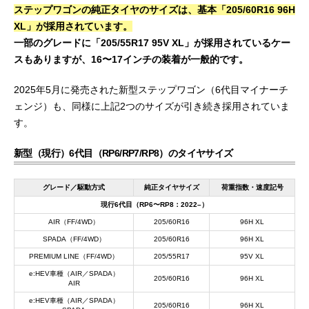
ステップワゴンの純正タイヤのサイズは、基本「205/60R16 96H
XL」が採用されています。
一部のグレードに「205/55R17 95V XL」が採用されているケー
スもありますが、16〜17インチの装着が一般的です。
2025年5月に発売された新型ステップワゴン（6代目マイナーチ
ェンジ）も、同様に上記2つのサイズが引き続き採用されていま
す。
新型（現行）6代目（RP6/RP7/RP8）のタイヤサイズ
グレード／駆動方式
純正タイヤサイズ
荷重指数・速度記号
現行6代目（RP6〜RP8：2022–）
AIR（FF/4WD）
205/60R16
96H XL
SPADA（FF/4WD）
205/60R16
96H XL
PREMIUM LINE（FF/4WD）
205/55R17
95V XL
e:HEV車種（AIR／SPADA）
205/60R16
96H XL
AIR
e:HEV車種（AIR／SPADA）
205/60R16
96H XL