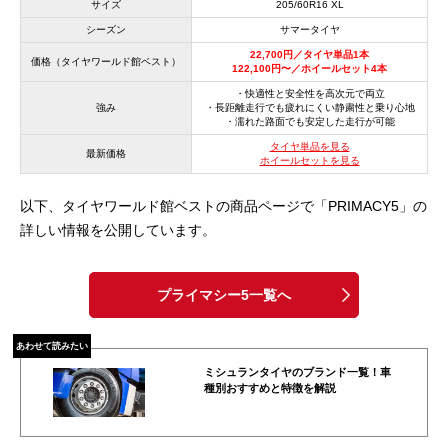
サイズ
205/60R16 XL
シーズン
サマータイヤ
22,700円／タイヤ単品1本
価格（タイヤワールド館ベスト）
122,100円〜／ホイールセット4本
・快適性と安全性を高次元で両立
強み
・長距離走行でも疲れにくい静粛性と乗り心地
・濡れた路面でも安定した走行が可能
タイヤ単品を見る
最新価格
ホイールセットを見る
以下、タイヤワールド館ベストの商品ページで「PRIMACY5」の
詳しい情報を公開しています。
プライマシー5一覧へ
あわせて読みたい
ミシュランタイヤのブランド一覧！車
種別おすすめと特徴を解説