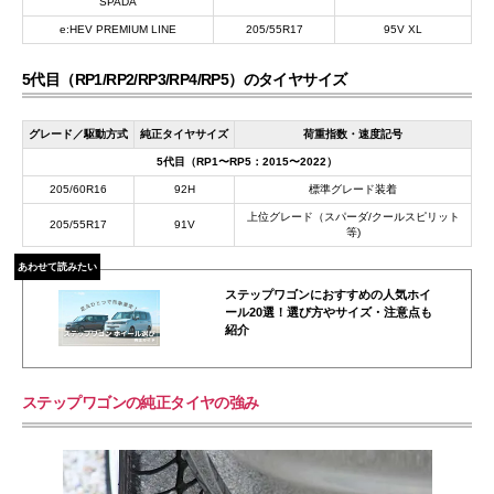
SPADA
e:HEV PREMIUM LINE
205/55R17
95V XL
5代目（RP1/RP2/RP3/RP4/RP5）のタイヤサイズ
グレード／駆動方式
純正タイヤサイズ
荷重指数・速度記号
5代目（RP1〜RP5：2015〜2022）
205/60R16
92H
標準グレード装着
上位グレード（スパーダ/クールスピリット
205/55R17
91V
等)
あわせて読みたい
ステップワゴンにおすすめの人気ホイ
ール20選！選び方やサイズ・注意点も
紹介
ステップワゴンの純正タイヤの強み