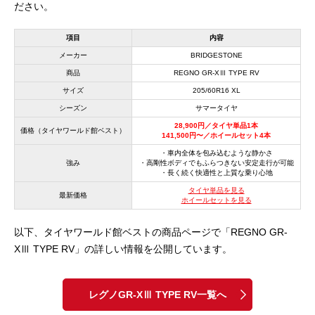
ださい。
項目
内容
メーカー
BRIDGESTONE
商品
REGNO GR-XⅢ TYPE RV
サイズ
205/60R16 XL
シーズン
サマータイヤ
28,900円／タイヤ単品1本
価格（タイヤワールド館ベスト）
141,500円〜／ホイールセット4本
・車内全体を包み込むような静かさ
強み
・高剛性ボディでもふらつきない安定走行が可能
・長く続く快適性と上質な乗り心地
タイヤ単品を見る
最新価格
ホイールセットを見る
以下、タイヤワールド館ベストの商品ページで「REGNO GR-
XⅢ TYPE RV」の詳しい情報を公開しています。
レグノGR-XⅢ TYPE RV一覧へ