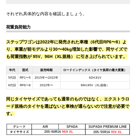
それぞれ具体的な内容を確認しましょう。
荷重負荷能力
ステップワゴンは2022年に発売された車種（6代目RP6〜8）よ
り、車重が前モデルより30〜40kg増加した影響で、同サイズで
も荷重指数が 95V、96H（XL規格） に引き上げられています。
年代
型式
販売時期
ロードインデックス（タイヤ負荷の最大質量）
5代目
RP1〜5
2015年〜2022年
92H,91V
6代目
RP6〜8
2022年〜
96H,95V（XL規格）
同じタイヤサイズであっても通常のものではなく、エクストラロ
ード規格のタイヤを選ばないと車検が通らないので注意が必要で
す。