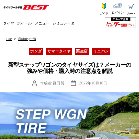
ログイン
ガイド
カート
タイヤ
ホイール
メニュー
シミュレータ
TOP
店舗Blog一覧
カ
ホンダ
サマータイヤ
栗生店
ミニバン
テ
ゴ
新型ステップワゴンのタイヤサイズは？メーカーの
リ
強みや価格・購入時の注意点を解説
ー
投
投
作成者:
鎌田 翼
2022年10月10日
稿
稿
者
日