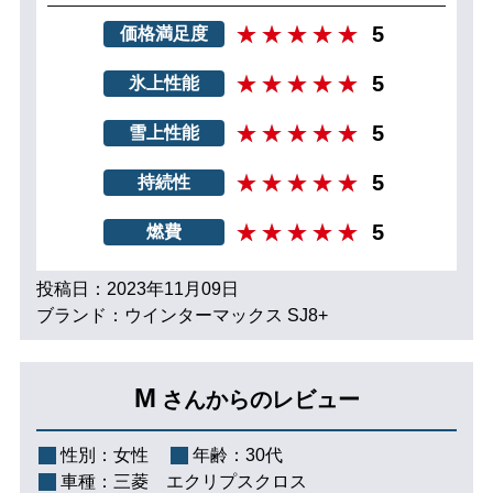
5
価格満足度
5
氷上性能
5
雪上性能
5
持続性
5
燃費
投稿日：2023年11月09日
ブランド：ウインターマックス SJ8+
M
さんからのレビュー
性別：
女性
年齢：
30代
車種：
三菱 エクリプスクロス