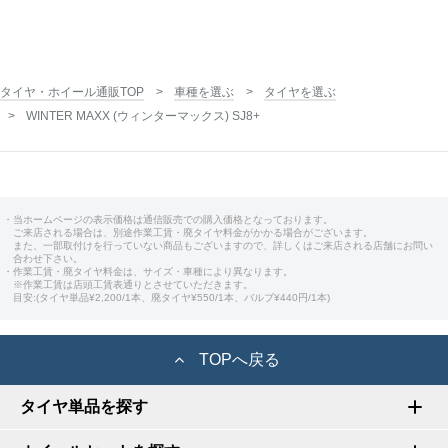
タイヤ・ホイール通販TOP
車種を選ぶ
タイヤを選ぶ
WINTER MAXX (ウィンターマックス) SJ8+
・当ホームページの表示価格は通信販売での購入価格となっております。
ご来店される場合は、別途作業工賃・廃タイヤ料金がかかる場合がございます。
また、一部取付けを行っていない商品もございますので、詳しくはご来店される店舗にお問い
合わせ下さい。
・作業工賃・廃タイヤ料金は、サイズ・車種により異なります。
※作業工賃は店頭工賃表通りとさせていただきます。
目安:(タイヤ単品¥2,200/1本、廃タイヤ¥550/1本、バルブ¥440円/1本)
TOPへ戻る
タイヤ単品を探す