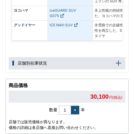
ュランの SUV 専用ス
ヨコハマ
iceGUARD SUV
氷上性能の持続性と燃費
G075
た、ヨコハマの SUV 
グッドイヤー
ICE NAVI SUV
氷雪路での走破性とドラ
性を両立した、SUV専
タイヤ
店舗別在庫状況
商品価格
30,100
円(税込)
数量
本
店舗では販売価格が異なります。
価格の詳細は各店舗へ直接お問い合わせください。