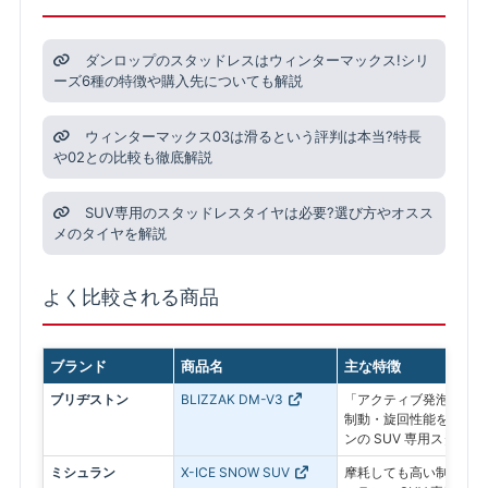
ダンロップのスタッドレスはウィンターマックス!シリ
ーズ6種の特徴や購入先についても解説
ウィンターマックス03は滑るという評判は本当?特長
や02との比較も徹底解説
SUV専用のスタッドレスタイヤは必要?選び方やオスス
メのタイヤを解説
よく比較される商品
ブランド
商品名
主な特徴
ブリヂストン
BLIZZAK DM-V3
「アクティブ発泡ゴム 
制動・旋回性能を追求し
ンの SUV 専用スタッド
ミシュラン
X-ICE SNOW SUV
摩耗しても高い制動力が