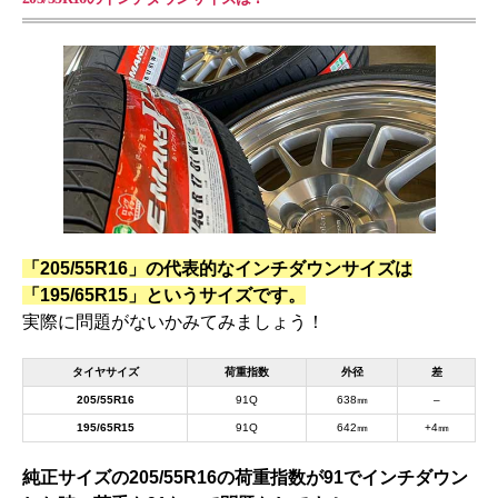
「205/55R16」の代表的なインチダウンサイズは
「195/65R15」というサイズです。
実際に問題がないかみてみましょう！
タイヤサイズ
荷重指数
外径
差
205/55R16
91Q
638㎜
–
195/65R15
91Q
642㎜
+4㎜
純正サイズの205/55R16の荷重指数が91でインチダウン