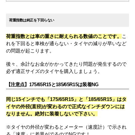
荷重指数は純正を下回らない
荷重指数とは車の重さに耐えられる数値のことです。
こ
れを下回ると車検が通らない・タイヤの減りが早いなど
の問題が起こります。
後々、余計なお金がかかってきたり問題が発生するので
必ず適正サイズのタイヤを購入しましょう。
【注意点】175/65R15と185/65R15は装着NG
同じ15インチでも「175/65R15」と「185/65R15」はタ
イヤの外径(直径)が変わるので正式なインチダウンには
なりません。絶対に装着しないで下さい。
※タイヤの外径が変わるとメーター（速度計）で示され
る「速度」に差異がでるのでNGです！