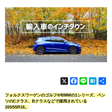
者
日
X
F
L
H
共
a
i
a
有
フォルクスワーゲンのゴルフやBMWの1シリーズ、ベン
c
n
t
ツのCクラス、Bクラスなどで採用されている
e
e
e
205/55R16。
b
n