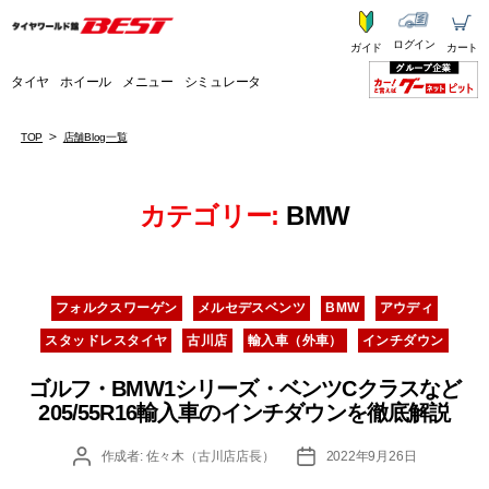
ログイン
ガイド
カート
タイヤ
ホイール
メニュー
シミュレータ
TOP
店舗Blog一覧
カテゴリー:
BMW
カ
フォルクスワーゲン
メルセデスベンツ
BMW
アウディ
テ
スタッドレスタイヤ
古川店
輸入車（外車）
インチダウン
ゴ
リ
ゴルフ・BMW1シリーズ・ベンツCクラスなど
ー
205/55R16輸入車のインチダウンを徹底解説
投
投
作成者:
佐々木（古川店店長）
2022年9月26日
稿
稿