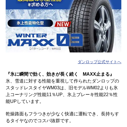
ダンロップ公式サイトへ
『氷に瞬間で効く、効きが長く続く MAXX止まる』
氷、雪道に対する性能を重視して作られたダンロップの
スタッドレスタイヤWM03は、旧モデルWM02よりも氷
上コーナリング性能11％UP、氷上ブレーキ性能22％性
能UPしています。
乾燥路面もフラつきが少なく快適に運転でき、長持ちす
るタイヤなのでコスパ抜群です。