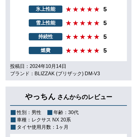
5
氷上性能
5
雪上性能
5
持続性
5
燃費
投稿日：2024年10月14日
ブランド：BLIZZAK (ブリザック) DM-V3
やっちん
さんからのレビュー
性別：
男性
年齢：
30代
車種：
レクサス NX 20系
タイヤ使用月数：
1ヶ月