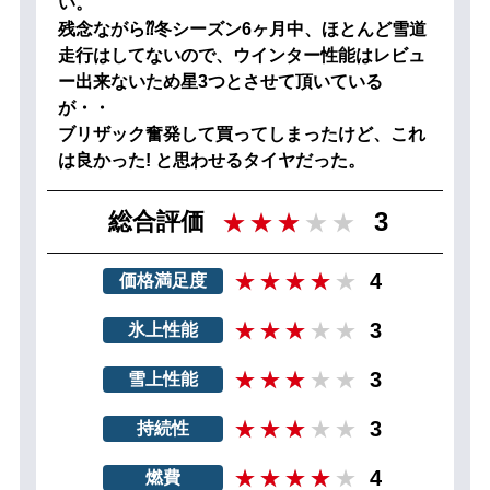
い。
残念ながら⁇冬シーズン6ヶ月中、ほとんど雪道
走行はしてないので、ウインター性能はレビュ
ー出来ないため星3つとさせて頂いている
が・・
ブリザック奮発して買ってしまったけど、これ
は良かった! と思わせるタイヤだった。
3
総合評価
4
価格満足度
3
氷上性能
3
雪上性能
3
持続性
4
燃費