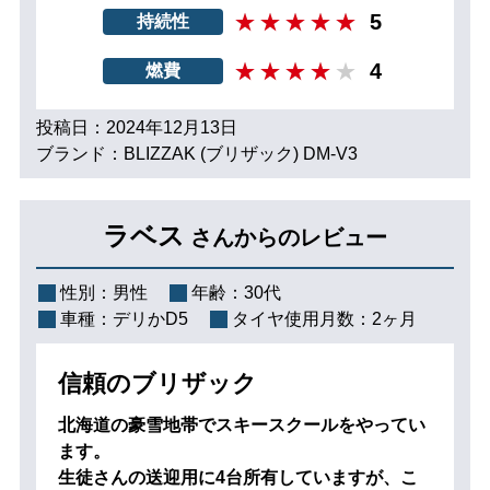
5
持続性
4
燃費
投稿日：2024年12月13日
ブランド：BLIZZAK (ブリザック) DM-V3
ラベス
さんからのレビュー
性別：
男性
年齢：
30代
車種：
デリかD5
タイヤ使用月数：
2ヶ月
信頼のブリザック
北海道の豪雪地帯でスキースクールをやってい
ます。
生徒さんの送迎用に4台所有していますが、こ