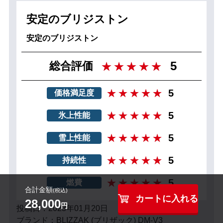
安定のブリジストン
安定のブリジストン
5
総合評価
5
価格満足度
5
氷上性能
5
雪上性能
5
持続性
5
燃費
合計金額
(税込)
カートに入れる
28,000
円
投稿日：2023年01月20日
ブランド：BLIZZAK (ブリザック) DM-V3