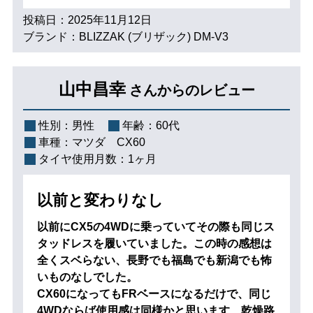
投稿日：2025年11月12日
ブランド：BLIZZAK (ブリザック) DM-V3
山中昌幸
さんからのレビュー
性別：
男性
年齢：
60代
車種：
マツダ CX60
タイヤ使用月数：
1ヶ月
以前と変わりなし
以前にCX5の4WDに乗っていてその際も同じス
タッドレスを履いていました。この時の感想は
全くスベらない、長野でも福島でも新潟でも怖
いものなしでした。
CX60になってもFRベースになるだけで、同じ
4WDならば使用感は同様かと思います、乾燥路