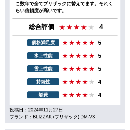
こ数年で全てブリザックに替えてます。それく
らい信頼度が高いです。
4
総合評価
5
価格満足度
5
氷上性能
5
雪上性能
4
持続性
4
燃費
投稿日：2024年11月27日
ブランド：BLIZZAK (ブリザック) DM-V3