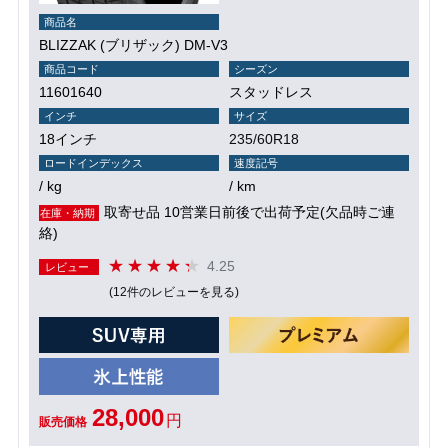
商品名
BLIZZAK (ブリザック) DM-V3
商品コード
シーズン
11601640
スタッドレス
インチ
サイズ
18インチ
235/60R18
ロードインデックス
速度記号
/ kg
/ km
取寄せ品 10営業日前後で出荷予定(欠品時ご連
在庫・納期
絡)
4.25
レビュー
(12件のレビューを見る)
28,000
円
販売価格