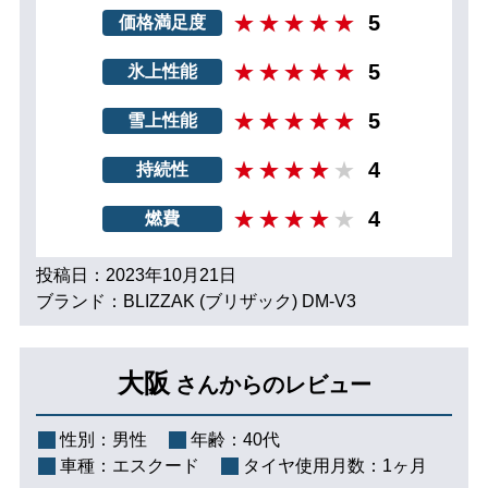
5
価格満足度
5
氷上性能
5
雪上性能
4
持続性
4
燃費
投稿日：2023年10月21日
ブランド：BLIZZAK (ブリザック) DM-V3
大阪
さんからのレビュー
性別：
男性
年齢：
40代
車種：
エスクード
タイヤ使用月数：
1ヶ月