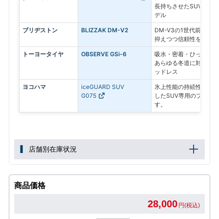
長持ちさせたSUV専用
デル
ブリヂストン
BLIZZAK DM-V2
DM-V3の1世代前のモ
抑えつつ信頼性を求める
トーヨータイヤ
OBSERVE GSi-6
吸水・密着・ひっかきの
あらゆる冬道に対応する
ッドレス
ヨコハマ
iceGUARD SUV
氷上性能の持続性と、燃
G075
したSUV専用のプレミ
す。
店舗別在庫状況
商品価格
28,000
円(税込)