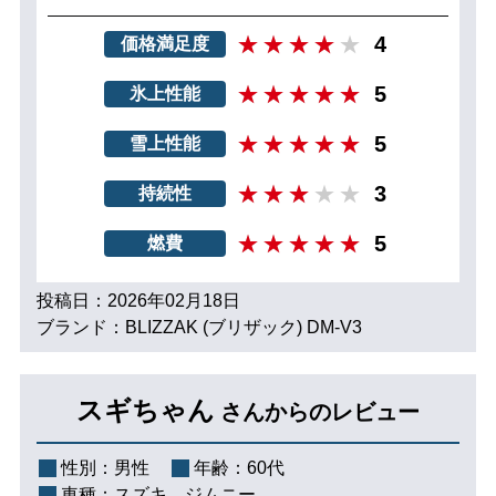
4
価格満足度
5
氷上性能
5
雪上性能
3
持続性
5
燃費
投稿日：2026年02月18日
ブランド：BLIZZAK (ブリザック) DM-V3
スギちゃん
さんからのレビュー
性別：
男性
年齢：
60代
車種：
スズキ ジムニー