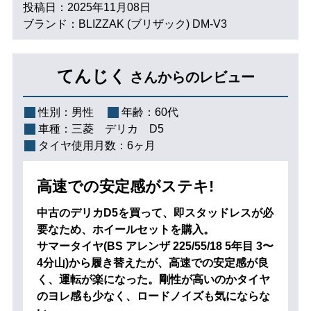
投稿日：2025年11月08日
ブランド：BLIZZAK (ブリザック) DM-V3
てんじく
さんからのレビュー
性別：
男性
年齢：
60代
車種：
三菱 デリカ D5
タイヤ使用月数：
6ヶ月
高速での安定感がステキ!
中古のデリカD5を買って、即スタッドレスが必
要なため、ホイールセットを購入。
サマータイヤ(BS アレンザ 225/55/18 5年目 3〜
4分山)から履き替えたが、高速での安定感が良
く、運転が楽になった。剛性が高いのかタイヤ
のヨレ感も少なく、ロードノイズも気にならな