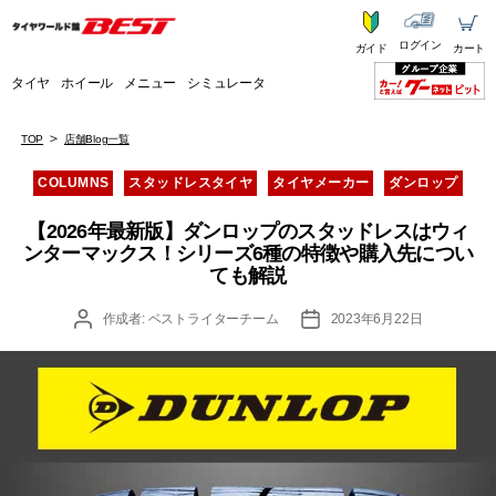
ログイン
ガイド
カート
タイヤ
ホイール
メニュー
シミュレータ
TOP
店舗Blog一覧
カ
COLUMNS
スタッドレスタイヤ
タイヤメーカー
ダンロップ
テ
ゴ
【2026年最新版】ダンロップのスタッドレスはウィ
リ
ンターマックス！シリーズ6種の特徴や購入先につい
ー
ても解説
投
投
作成者:
ベストライターチーム
2023年6月22日
稿
稿
者
日