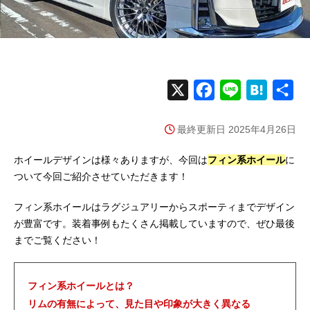
X
F
L
H
共
a
i
a
有
最終更新日 2025年4月26日
c
n
t
e
e
e
ホイールデザインは様々ありますが、今回は
フィン系ホイール
に
b
n
ついて今回ご紹介させていただきます！
o
a
フィン系ホイールはラグジュアリーからスポーティまでデザイン
o
が豊富です。装着事例もたくさん掲載していますので、ぜひ最後
k
までご覧ください！
フィン系ホイールとは？
リムの有無によって、見た目や印象が大きく異なる