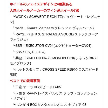
ホイールのフェイスデザインは4種類ある
人気ホイールメーカーのフィン系ホイール7選
┗WORK：SCHWERT REGNITZ(シュヴァート・レグニッ
ツ)
┗weds：Kranza Vierhaem(クレンツェ ヴィルハーム)
┗RAYS：ベルサス STRATAGIA VOUGE(ストラテジーア
ヴォウジェ)
┗SSR：EXECUTOR CV04(エグゼキューターCV04)
┗BBS：FS(エフエス)
┗共豊：SHALLEN XR-75 MONOBLOCK(シャレン XR75
モノブロック)
┗ホットスタッフ：CROSS SPEED RS9(クロススピード
RS9)
ベストでの装着事例
┗日産 オーラ✕Gスピード G-05
┗トヨタ RAV4✕レイズ ベルサス クラフトコレクション
トリアイナ
┗ホンダ N-BOXカスタム✕レオニス ナヴィア 05