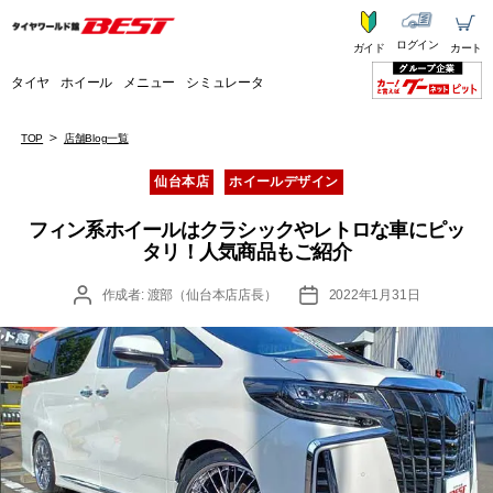
ログイン
ガイド
カート
タイヤ
ホイール
メニュー
シミュレータ
TOP
店舗Blog一覧
カ
仙台本店
ホイールデザイン
テ
ゴ
フィン系ホイールはクラシックやレトロな車にピッ
リ
タリ！人気商品もご紹介
ー
投
投
作成者:
渡部（仙台本店店長）
2022年1月31日
稿
稿
者
日