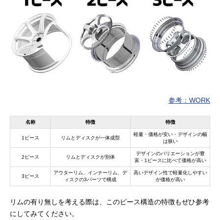
参考：WORK
名称
特徴
特徴
軽量・価格が安い・デザインの幅
1ピース
リムとディスクが一体成型
は狭い
デザインのバリエーションが豊
2ピース
リムとディスクが別体
富・1ピースに比べて価格が高い
アウターリム、インナーリム、デ
高いデザイン性で軽量化しやすい
3ピース
ィスクの3パーツで構成
が価格が高い
リムの有り無しを考える際は、このピース構造の特徴もぜひ参考
にしてみてください。