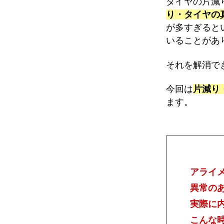
タイヤの片減
り・タイヤの
が多すぎると
いることがあ
それを解消で
今回は
片減り
ます。
アライ
異常の
実際に
こんな