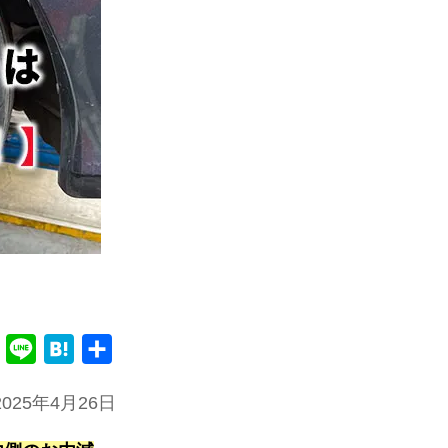
F
L
H
共
a
i
a
有
025年4月26日
c
n
t
e
e
e