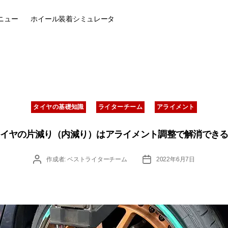
ニュー
ホイール装着
シミュレータ
カ
タイヤの基礎知識
ライターチーム
アライメント
テ
ゴ
リ
イヤの片減り（内減り）はアライメント調整で解消でき
ー
投
投
作成者:
ベストライターチーム
2022年6月7日
稿
稿
者
日