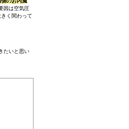
内側のお内減
b
n
要因は空気圧
o
a
大きく関わって
o
k
きたいと思い