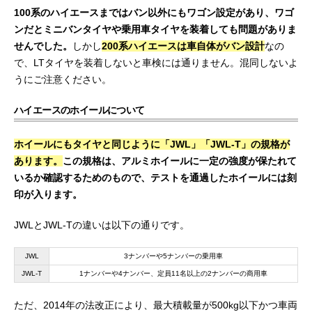
100系のハイエースまではバン以外にもワゴン設定があり、ワゴ
ンだとミニバンタイヤや乗用車タイヤを装着しても問題がありま
せんでした。
しかし
200系ハイエースは車自体がバン設計
なの
で、LTタイヤを装着しないと車検には通りません。混同しないよ
うにご注意ください。
ハイエースのホイールについて
ホイールにもタイヤと同じように「JWL」「JWL-T」の規格が
あります。
この規格は、アルミホイールに一定の強度が保たれて
いるか確認するためのもので、テストを通過したホイールには刻
印が入ります。
JWLとJWL-Tの違いは以下の通りです。
JWL
3ナンバーや5ナンバーの乗用車
JWL-T
1ナンバーや4ナンバー、定員11名以上の2ナンバーの商用車
ただ、2014年の法改正により、最大積載量が500kg以下かつ車両