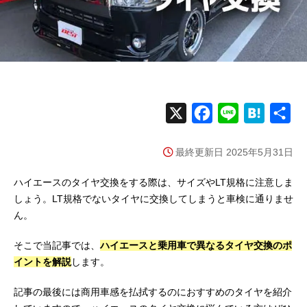
X
F
L
H
共
a
i
a
有
最終更新日 2025年5月31日
c
n
t
e
e
e
ハイエースのタイヤ交換をする際は、サイズやLT規格に注意しま
b
n
しょう。LT規格でないタイヤに交換してしまうと車検に通りませ
ん。
o
a
o
そこで当記事では、
ハイエースと乗用車で異なるタイヤ交換のポ
k
イントを解説
します。
記事の最後には商用車感を払拭するのにおすすめのタイヤを紹介