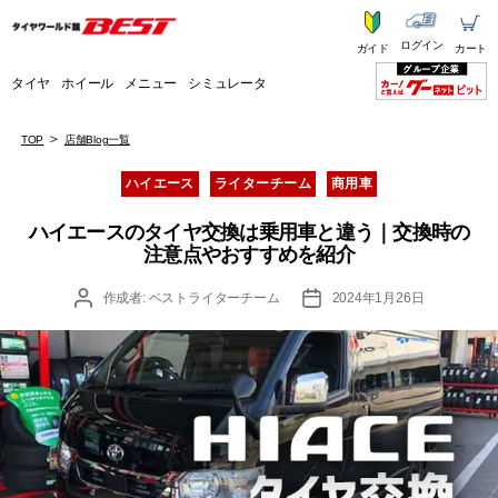
ログイン
ガイド
カート
タイヤ
ホイール
メニュー
シミュレータ
TOP
店舗Blog一覧
カ
ハイエース
ライターチーム
商用車
テ
ゴ
ハイエースのタイヤ交換は乗用車と違う｜交換時の
リ
注意点やおすすめを紹介
ー
投
投
作成者:
ベストライターチーム
2024年1月26日
稿
稿
者
日