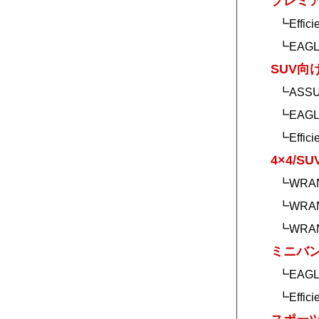
プレミ
┗Effici
┗EAGLE
SUV向
┗ASSU
┗EAGL
┗Effici
4×4/S
┗WRAN
┗WRANG
┗WRANG
ミニバ
┗EAGL
┗Effici