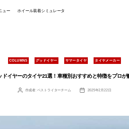
ニュー
ホイール装着
シミュレータ
カ
COLUMNS
グッドイヤー
サマータイヤ
タイヤメーカー
テ
ゴ
リ
ッドイヤーのタイヤ21選！車種別おすすめと特徴をプロが
ー
投
投
作成者:
ベストライターチーム
2025年2月22日
稿
稿
者
日