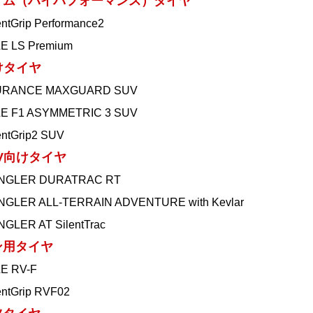
アム（ハイパフォーマンス）タイヤ
entGrip Performance2
 LS Premium
けタイヤ
RANCE MAXGUARD SUV
E F1 ASYMMETRIC 3 SUV
entGrip2 SUV
UV向けタイヤ
GLER DURATRAC RT
LER ALL-TERRAIN ADVENTURE with Kevlar
LER AT SilentTrac
ン用タイヤ
E RV-F
entGrip RVF02