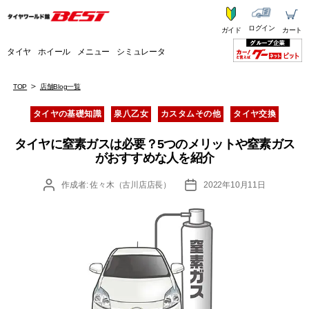
ログイン
ガイド
カート
タイヤ
ホイール
メニュー
シミュレータ
TOP
店舗Blog一覧
カ
タイヤの基礎知識
泉八乙女
カスタムその他
タイヤ交換
テ
ゴ
タイヤに窒素ガスは必要？5つのメリットや窒素ガス
リ
がおすすめな人を紹介
ー
投
投
作成者:
佐々木（古川店店長）
2022年10月11日
稿
稿
者
日