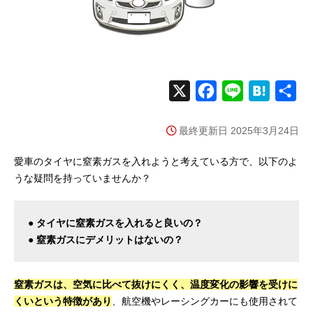
X
F
L
H
共
a
i
a
有
最終更新日 2025年3月24日
c
n
t
e
e
e
愛車のタイヤに窒素ガスを入れようと考えている方で、以下のよ
b
n
うな疑問を持っていませんか？
o
a
o
● タイヤに窒素ガスを入れると良いの？
k
● 窒素ガスにデメリットはないの？
窒素ガスは、空気に比べて抜けにくく、温度変化の影響を受けに
くいという特徴があり
、航空機やレーシングカーにも使用されて