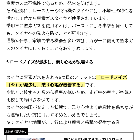
窒素ガスは不燃性であるため、発火を防げます。
その証拠に、レースカーや飛行機のタイヤには、不燃性の特性を
活かして昔から窒素ガスタイヤが使用されています。
乗用車に窒素ガスを使用すれば、バーストによる事故が発生して
も、タイヤへの発火を防ぐことが可能です。
通勤や仕事、家族で乗る機会が多い方は、万が一に備えて窒素ガ
スのタイヤにしておくことをおすすめします。
5.ロードノイズが減少し、乗り心地が改善する
タイヤに窒素ガスを入れる5つ目のメリットは
「ロードノイズ
（※）が減少し、乗り心地が改善する」
です。
空気と比較すると音の伝導率が低いため、走行中の室内が空気と
比較して静けさを保てます。
タイヤの内圧が安定した状態で、乗り心地よく静寂性を保ちなが
ら運転したい方にはおすすめといえるでしょう。
※：タイヤと地面が、走行により摩擦と衝撃で発生する音
あわせて読みたい
気になる走行中の音の正体は？ロード