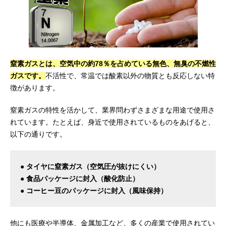
窒素ガスとは、空気中の約78％を占めている無色、無臭の不燃性
ガスです。
不活性で、常温では酸素以外の物質とも反応しない特
徴があります。
窒素ガスの特性を活かして、業界問わずさまざまな用途で使用さ
れています。たとえば、身近で使用されているものをあげると、
以下の通りです。
● タイヤに窒素ガス（空気圧が抜けにくい）
● 食品パッケージに封入（酸化防止）
● コーヒー豆のパッケージに封入（風味保持）
他にも医療や半導体、金属加工など、多くの産業で使用されてい