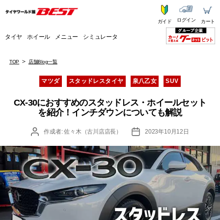
ログイン
ガイド
カート
タイヤ
ホイール
メニュー
シミュレータ
TOP
店舗Blog一覧
カ
マツダ
スタッドレスタイヤ
泉八乙女
SUV
テ
ゴ
CX-30におすすめのスタッドレス・ホイールセット
リ
を紹介！インチダウンについても解説
ー
投
投
作成者:
佐々木（古川店店長）
2023年10月12日
稿
稿
者
日