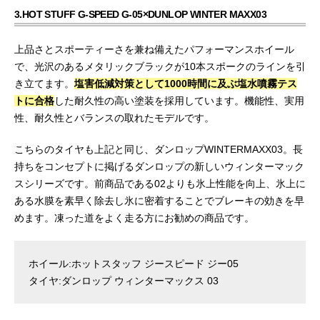
3.HOT STUFF G-SPEED G-05×DUNLOP WINTER MAXX03
上品さとスポーティーさを兼ね備えたパフォーマンスホイール
で、光沢のあるメタリックブラックが10本スポークのラインを引
き立てます。
塩害低減対策として1000時間に及ぶ塩水噴霧テス
トに合格
した耐久性の高い塗装を採用しています。機能性、実用
性、耐久性とバランスの取れたモデルです。
こちらのタイヤも上記と同じ、ダンロップWINTERMAXX03。長
持ちをコンセプトに掲げるダンロップの新しいウィンターマック
スシリーズです。前商品である02よりも氷上性能を向上、氷上に
ある水膜を素早く除去し氷に密着することでブレーキの効きを早
めます。凍った道をよく走る方にお勧めの商品です。
ホイール:ホットスタッフ ジースピード ジー05
タイヤ:ダンロップ ウィンターマックス 03