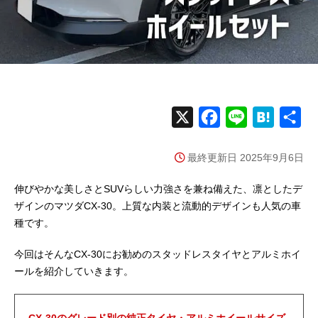
X
F
L
H
共
a
i
a
有
最終更新日 2025年9月6日
c
n
t
e
e
e
伸びやかな美しさとSUVらしい力強さを兼ね備えた、凛としたデ
b
n
ザインのマツダCX-30。上質な内装と流動的デザインも人気の車
種です。
o
a
o
今回はそんなCX-30にお勧めのスタッドレスタイヤとアルミホイ
k
ールを紹介していきます。
CX-30のグレード別の純正タイヤ・アルミホイールサイズ