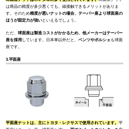
は商品の精度が多少悪くても、線接触できるメリットがありま
す。そのため
精度が悪いナットの場合、テーパー座より球面座の
ほうが固定力が強い
といえるでしょう。
ただ、
球面座は製造コストがかかるため、他メーカーはテーパー
座を採用
しています。日本車以外だと、
ベンツやポルシェ
も球面
座です。
3.平面座
平面座ナットは、主にトヨタ・レクサスで使用されています。
平