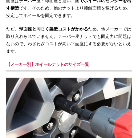
面座はテーパー座・球面座と違い、
面でホイールのセンターを出
す構造
です。そのため、他のナットより接触面積を稼げるため、
安定してホイールを固定できます。
ただ、
球面座と同じく製造コストがかかる
ため、他メーカーでは
取り入れられていません。テーパー座ナットでも固定力に問題は
ないので、わざわざコストが高い平面座にする必要がないといえ
ます。
【メーカー別】ホイールナットのサイズ一覧