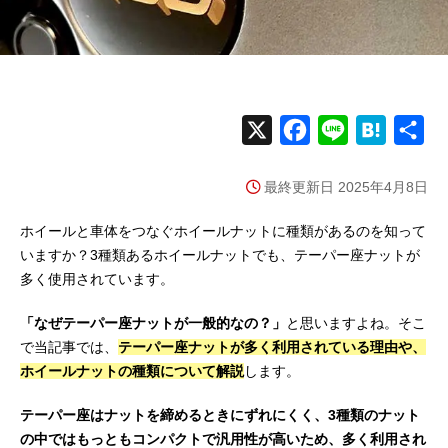
X
F
L
H
共
a
i
a
有
最終更新日 2025年4月8日
c
n
t
e
e
e
ホイールと車体をつなぐホイールナットに種類があるのを知って
b
n
いますか？3種類あるホイールナットでも、テーパー座ナットが
多く使用されています。
o
a
o
「なぜテーパー座ナットが一般的なの？」
と思いますよね。そこ
k
で当記事では、
テーパー座ナットが多く利用されている理由や、
ホイールナットの種類について解説
します。
テーパー座はナットを締めるときにずれにくく、3種類のナット
の中ではもっともコンパクトで汎用性が高いため、多く利用され