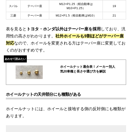
M12×P1.25（軽自動車は
スバル
テーパー座
19
M10×P1.25）
三菱
テーパー座
M12×P1.5（軽自動車はM10）
21
表を見ると
トヨタ・ホンダ以外はテーパー座を採用
しており、汎
用性の高さがわかります。
社外ホイールも9割ほどがテーパー座
対応
なので、ホイールを変更される方はテーパー座に変更してお
くのがおすすめです。
あわせて読みたい
ホイールナット適合表！メーカー別人
気20車種と長さや選び方を解説
ホイールナットの天井部分にも種類がある
ホイールナットには、ホイールと接地する側の反対側にも種類が
あります。