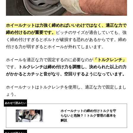
ホイールナットは力強く締めればいいわけではなく、適正な力で
締め付けるのが重要です。
ピッチのサイズが適合していても、強
く締め付けすぎるとボルトが破損する恐れがあるからです。締め
付ける力が弱すぎるとホイールが外れてしまいます。
ホイールを適正な力で固定するのに必要なのが
「トルクレンチ」
です。
トルクレンチは締め付け力を調整し、決められた以上の力
がかかるとカチッと音がなり、空回りするようになっています。
ホイールナットはトルクレンチを使用し、適正な力で固定しまし
ょう。
あわせて読みたい
ホイールナットの締め付けトルクを守
らないと危険？！トルク管理の基本を
解説