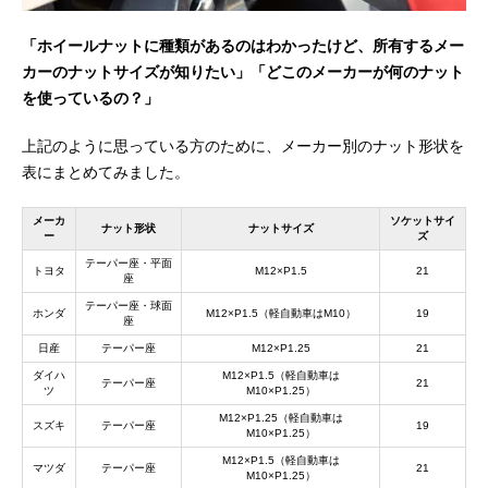
「ホイールナットに種類があるのはわかったけど、所有するメー
カーのナットサイズが知りたい」「どこのメーカーが何のナット
を使っているの？」
上記のように思っている方のために、メーカー別のナット形状を
表にまとめてみました。
メーカ
ソケットサイ
ナット形状
ナットサイズ
ー
ズ
テーパー座・平面
トヨタ
M12×P1.5
21
座
テーパー座・球面
ホンダ
M12×P1.5（軽自動車はM10）
19
座
日産
テーパー座
M12×P1.25
21
ダイハ
M12×P1.5（軽自動車は
テーパー座
21
ツ
M10×P1.25）
M12×P1.25（軽自動車は
スズキ
テーパー座
19
M10×P1.25）
M12×P1.5（軽自動車は
マツダ
テーパー座
21
M10×P1.25）