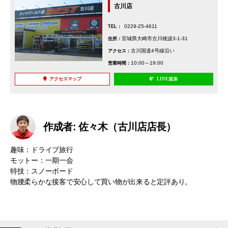
古川店
0229-25-4611
TEL：
宮城県大崎市古川穂波3-1-31
住所：
古川国道4号線沿い
アクセス：
10:00～19:00
営業時間：
アクセスマップ
LINE追加
作成者: 佐々木（古川店店長）
趣味：ドライブ旅行
モットー：一期一会
特技：スノーボード
物腰柔らかな接客で安心して買い物が出来ると定評あり。