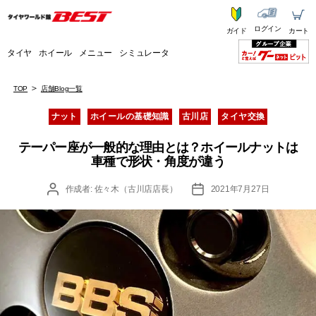
ログイン
ガイド
カート
タイヤ
ホイール
メニュー
シミュレータ
TOP
店舗Blog一覧
カ
ナット
ホイールの基礎知識
古川店
タイヤ交換
テ
ゴ
テーパー座が一般的な理由とは？ホイールナットは
リ
車種で形状・角度が違う
ー
投
投
作成者:
佐々木（古川店店長）
2021年7月27日
稿
稿
者
日