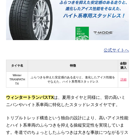
公式サイトへ
金額/
タイヤ名
特徴
購入
Winter
ふらつきを抑えた安定感のある走りと、進化したアイス性能を
TRANPATH
詳細
そなえた、ハイト系専用スタッドレス
TX
ウィンタートランパスTX
は、夏用タイヤと同様に、背の高いミ
ニバンやハイト系車両に特化したスタッドレスタイヤです。
トリプルトレッド構造という独自の設計により、高いアイス性能
とハイト系車両のふらつきを抑える操縦安定性を実現していま
す。冬道でのちょっとしたふらつきは大きな事故につながるリス