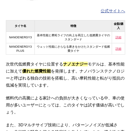
公式サイトへ
金額/購
タイヤ名
特徴
入
基本性能と摩耗ライフの向上を両立した低燃費タイヤの
NANOENERGY3
詳細
スタンダード
NANOENERGY3
ウェット性能にさらなる磨きをかけたスタンダード低燃
詳細
PLUS
費タイヤ
次世代低燃費タイヤに位置する
ナノエナジー
モデルは、基本性能
に加えて
優れた燃費性能
を発揮します。ナノバランステクノロジ
ーと呼ばれる独自の技術を搭載し、高い摩耗性能と転がり抵抗の
低減を実現しています。
燃料代の高騰による家計への負担が大きくなっている中、車の使
用が多いユーザーにとっては、このタイヤは試す価値が高いでし
ょう。
また、3Dマルチサイプ技術により、パターンノイズが低減さ