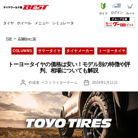
ログイン
ガイド
カート
タイヤ
ホイール
メニュー
シミュレータ
TOP
店舗Blog一覧
カ
COLUMNS
サマータイヤ
タイヤメーカー
トーヨータイヤ
テ
ゴ
トーヨータイヤの価格は安い！モデル別の特徴や評
リ
判、相場についても解説
ー
投
投
作成者:
ベストライターチーム
2024年1月11日
稿
稿
者
日