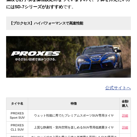
にはSD-7シリーズがおすすめ
です。
【プロクセス】ハイパフォーマンスで高速性能
公式サイトへ
金額/
タイヤ名
特徴
購入
PROXES
ウェット性能に秀でたプレミアムスポーツSUV専用タイヤ
詳細
Sport SUV
PROXES
上質な静粛性・室内空間を楽しめるSUV専用低燃費タイヤ
詳細
CL1 SUV