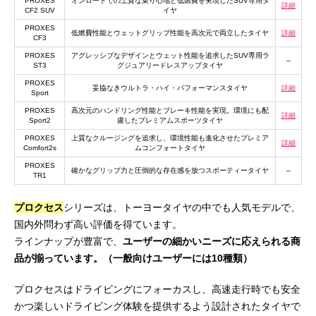
PROXES
オンロードでの上質な乗り心地と低燃費を実現したSUV専用タ
詳細
CF2 SUV
イヤ
PROXES
低燃費性能とウェットグリップ性能を高次元で両立したタイヤ
詳細
CF3
PROXES
アグレッシブなデザインとウェット性能を追求したSUV専用ラ
–
ST3
グジュアリードレスアップタイヤ
PROXES
妥協なきウルトラ・ハイ・パフォーマンスタイヤ
詳細
Sport
PROXES
高次元のハンドリング性能とブレーキ性能を実現。環境にも配
詳細
Sport2
慮したプレミアムスポーツタイヤ
PROXES
上質なクルージングを追求し、環境性能も進化させたプレミア
詳細
Comfort2s
ムコンフォートタイヤ
PROXES
確かなグリップ力と圧倒的な存在感を放つスポーティータイヤ
–
TR1
プロクセス
シリーズは、トーヨータイヤの中でも人気モデルで、
国内外問わず高い評価を得ています。
ラインナップが豊富で、
ユーザーの細かいニーズに応えられる商
品が揃っています。（一般向けユーザーには10種類）
プロクセスはドライビングにフォーカスし、高速走行時でも安全
かつ楽しいドライビング体験を提供するよう設計されたタイヤで