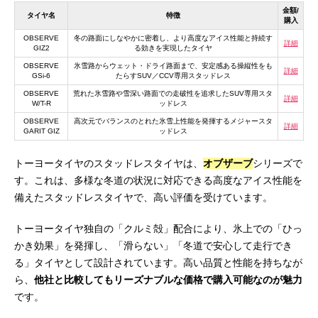
金額/
タイヤ名
特徴
購入
OBSERVE
冬の路面にしなやかに密着し、より高度なアイス性能と持続す
詳細
GIZ2
る効きを実現したタイヤ
OBSERVE
氷雪路からウェット・ドライ路面まで、安定感ある操縦性をも
詳細
GSi-6
たらすSUV／CCV専用スタッドレス
OBSERVE
荒れた氷雪路や雪深い路面での走破性を追求したSUV専用スタ
詳細
W/T-R
ッドレス
OBSERVE
高次元でバランスのとれた氷雪上性能を発揮するメジャースタ
詳細
GARIT GIZ
ッドレス
トーヨータイヤのスタッドレスタイヤは、
オブザーブ
シリーズで
す。これは、多様な冬道の状況に対応できる高度なアイス性能を
備えたスタッドレスタイヤで、高い評価を受けています。
トーヨータイヤ独自の「クルミ殻」配合により、氷上での「ひっ
かき効果」を発揮し、「滑らない」「冬道で安心して走行でき
る」タイヤとして設計されています。高い品質と性能を持ちなが
ら、
他社と比較してもリーズナブルな価格で購入可能なのが魅力
です。