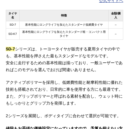
公式サイトへ
タイヤ
金額/購
特徴
名
入
SD-7
基本性能にロングライフを加えたスタンダード低燃費タイヤ
–
基本性能にロングライフを加えたスタンダード軽・コンパクト用
SD-K7
–
タイヤ
SD-7
シリーズは、トーヨータイヤが販売する夏用タイヤの中で
も、基本性能を押さえた最もスタンダードなモデルです。
安全に走行するための基本性能は揃っており、一般ユーザーであ
ればこのモデルを選んでおけば間違いありません。
アクティブポリマーを採用し、低燃費性能と耐摩耗性能に優れた
技術も搭載されており、日常的に車を使用する方にも最適です。
また、グリップポリマーと呼ばれる素材を配合し、ウェット時に
もしっかりとグリップ力を発揮します。
2シリーズを展開し、ボディタイプに合わせて選択が可能です。
値段もお手頃な価格設定になっていますので、予算を抑えたい方