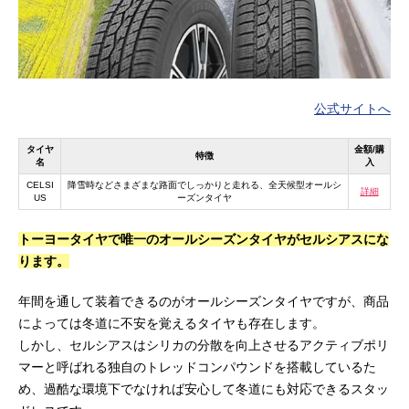
公式サイトへ
タイヤ
金額/購
特徴
名
入
CELSI
降雪時などさまざまな路面でしっかりと走れる、全天候型オールシ
詳細
US
ーズンタイヤ
トーヨータイヤで唯一のオールシーズンタイヤがセルシアスにな
ります。
年間を通して装着できるのがオールシーズンタイヤですが、商品
によっては冬道に不安を覚えるタイヤも存在します。
しかし、セルシアスはシリカの分散を向上させるアクティブポリ
マーと呼ばれる独自のトレッドコンパウンドを搭載しているた
め、過酷な環境下でなければ安心して冬道にも対応できるスタッ