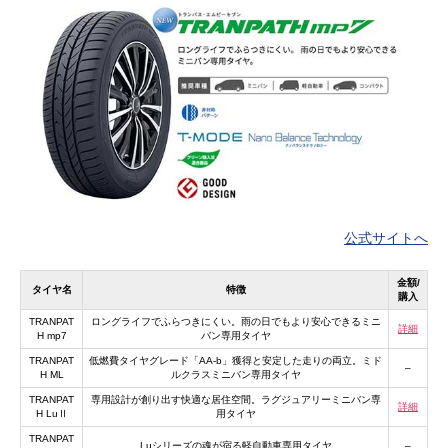
公式サイトへ
金額/
タイヤ名
特徴
購入
TRANPAT
ロングライフでふらつきにくい。雨の日でもより安心できるミニ
詳細
H mp7
バン専用タイヤ
TRANPAT
低燃費タイヤグレード「AA-b」獲得と安定した走りの両立。ミド
–
H ML
ルクラスミニバン専用タイヤ
TRANPAT
専用設計が創り出す快適な居住空間。ラグジュアリーミニバン専
詳細
H LuⅡ
用タイヤ
TRANPAT
Luシリーズの魂が宿る軽自動車専用タイヤ
–