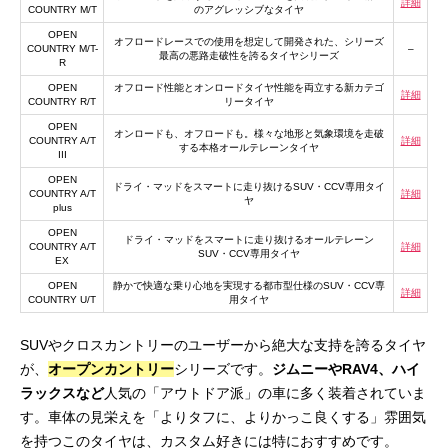
詳細
COUNTRY M/T
のアグレッシブなタイヤ
OPEN
オフロードレースでの使用を想定して開発された、シリーズ
COUNTRY M/T-
–
最高の悪路走破性を誇るタイヤシリーズ
R
OPEN
オフロード性能とオンロードタイヤ性能を両立する新カテゴ
詳細
COUNTRY R/T
リータイヤ
OPEN
オンロードも、オフロードも。様々な地形と気象環境を走破
COUNTRY A/T
詳細
する本格オールテレーンタイヤ
III
OPEN
ドライ・マッドをスマートに走り抜けるSUV・CCV専用タイ
COUNTRY A/T
詳細
ヤ
plus
OPEN
ドライ・マッドをスマートに走り抜けるオールテレーン
COUNTRY A/T
詳細
SUV・CCV専用タイヤ
EX
OPEN
静かで快適な乗り心地を実現する都市型仕様のSUV・CCV専
詳細
COUNTRY U/T
用タイヤ
SUVやクロスカントリーのユーザーから絶大な支持を誇るタイヤ
が、
オープンカントリー
シリーズです。
ジムニーやRAV4、ハイ
ラックスなど
人気の「アウトドア派」の車に多く装着されていま
す。車体の見栄えを「よりタフに、よりかっこ良くする」雰囲気
を持つこのタイヤは、カスタム好きには特におすすめです。