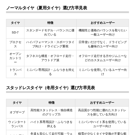
ノーマルタイヤ（夏用タイヤ）選び方早見表
タイヤ
特徴
おすすめユーザー
スタンダードモデル・バランスに優
機能性と価格のバランスを取りたい
SD-7
れている
一般ユーザー向け
プロクセ
ハイパフォーマンス・スポーツタイ
日常使いだけでなく、ドライビング
ス
プ向け・ドライビング重視
も趣味のユーザー向け
オープン
タフネスな構造・オフロード走行・
オフロード走行する方やジムニーな
カントリ
アウトドア派
どのカスタムユーザー向け
ー
トランパ
ミニバン専用設計・ふらつきを抑え
ミニバンを使用しているユーザー向
ス
る
け
スタッドレスタイヤ（冬用タイヤ）選び方早見表
タイヤ
特徴
おすすめユーザー
高性能スタッドレス・独自構造
高品質かつ性能に優れたスタッドレ
オブザーブ
のグリップ力
スを探している方向け
ウィンタート
ハイト系専用設計・ふらつきを
ミニバンやハイト系を使用している
ランパス
抑える
ユーザー向け
冬道も安心して走行可能・ウェ
積雪が少なくタイヤ交換が不要な都