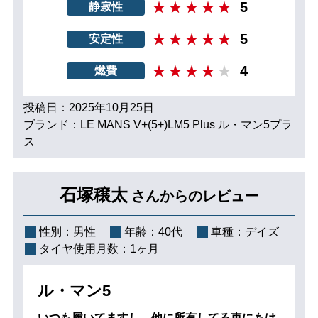
5
静寂性
5
安定性
4
燃費
投稿日：2025年10月25日
ブランド：LE MANS V+(5+)LM5 Plus ル・マン5プラ
ス
石塚穣太
さんからのレビュー
性別：
男性
年齢：
40代
車種：
デイズ
タイヤ使用月数：
1ヶ月
ル・マン5
いつも履いてますし、他に所有してる車にもは