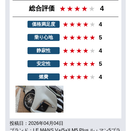
4
総合評価
4
価格満足度
5
乗り心地
4
静寂性
5
安定性
4
燃費
投稿日：2026年04月04日
ブランド：LE MANS V+(5+)LM5 Plus ル・マン5プラ