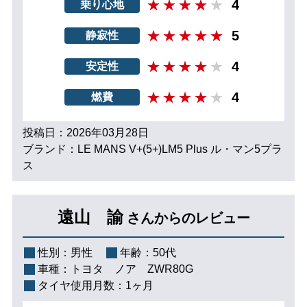
4
乗り心地
5
静寂性
4
安定性
4
燃費
投稿日：2026年03月28日
ブランド：LE MANS V+(5+)LM5 Plus ル・マン5プラ
ス
遠山 諭
さんからのレビュー
性別：
男性
年齢：
50代
車種：
トヨタ ノア ZWR80G
タイヤ使用月数：
1ヶ月