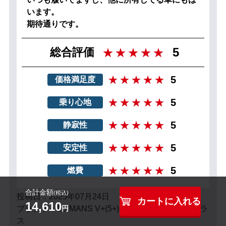
います。
期待通りです。
5
総合評価
5
価格満足度
5
乗り心地
5
静寂性
5
安定性
5
燃費
合計金額
(税込)
投稿日：2025年07月24日
カートに入れる
14,610
円
ブランド：LE MANS V+(5+)LM5 Plus ル・マン5プラ
ス