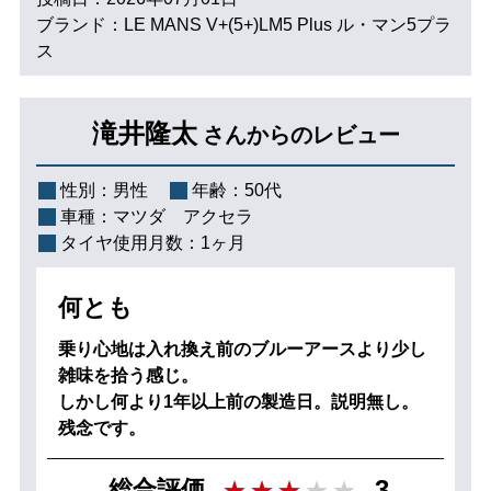
ブランド：LE MANS V+(5+)LM5 Plus ル・マン5プラ
ス
滝井隆太
さんからのレビュー
性別：
男性
年齢：
50代
車種：
マツダ アクセラ
タイヤ使用月数：
1ヶ月
何とも
乗り心地は入れ換え前のブルーアースより少し
雑味を拾う感じ。
しかし何より1年以上前の製造日。説明無し。
残念です。
3
総合評価