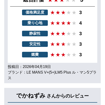
3
価格満足度
4
乗り心地
3
静寂性
3
安定性
3
燃費
投稿日：2026年04月19日
ブランド：LE MANS V+(5+)LM5 Plus ル・マン5プラ
ス
でかねずみ
さんからのレビュー