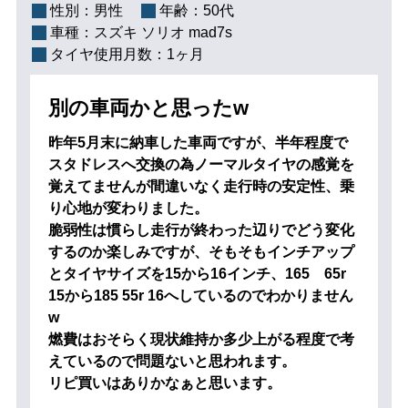
性別：
男性
年齢：
50代
車種：
スズキ ソリオ mad7s
タイヤ使用月数：
1ヶ月
別の車両かと思ったw
昨年5月末に納車した車両ですが、半年程度で
スタドレスへ交換の為ノーマルタイヤの感覚を
覚えてませんが間違いなく走行時の安定性、乗
り心地が変わりました。
脆弱性は慣らし走行が終わった辺りでどう変化
するのか楽しみですが、そもそもインチアップ
とタイヤサイズを15から16インチ、165 65r
15から185 55r 16へしているのでわかりません
w
燃費はおそらく現状維持か多少上がる程度で考
えているので問題ないと思われます。
リピ買いはありかなぁと思います。