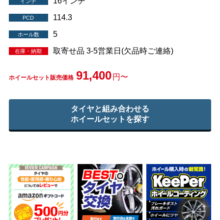
16インチ
インチ
114.3
PCD
5
ホール数
取寄せ品 3-5営業日(欠品時ご連絡)
在庫・納期
91,400
円〜
ホイールセット販売価格
タイヤと組み合わせる
ホイールセットを探す