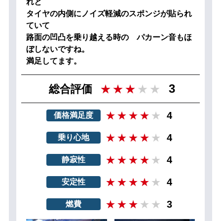
れと
タイヤの内側にノイズ軽減のスポンジが貼られ
ていて
路面の凹凸を乗り越える時の パカーン音もほ
ぼしないですね。
満足してます。
3
総合評価
4
価格満足度
4
乗り心地
4
静寂性
4
安定性
3
燃費