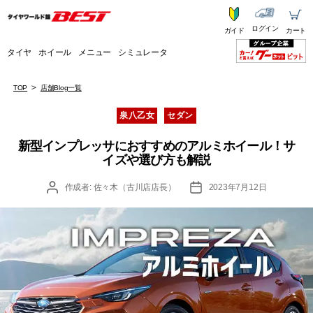
ログイン
ガイド
カート
タイヤ
ホイール
メニュー
シミュレータ
TOP
店舗Blog一覧
カ
泉八乙女
セダン
テ
ゴ
新型インプレッサにおすすめのアルミホイール！サ
リ
イズや選び方も解説
ー
投
投
作成者:
佐々木（古川店店長）
2023年7月12日
稿
稿
者
日