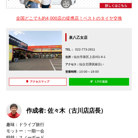
全国どこでも約4,000店の提携店！ベストのタイヤ交換
泉八乙女店
022-773-2811
TEL：
仙台市泉区上谷刈1-6-1
住所：
仙台北環状線沿い
アクセス：
10:00～19:00
営業時間：
アクセスマップ
LINE追加
作成者: 佐々木（古川店店長）
趣味：ドライブ旅行
モットー：一期一会
特技：スノーボード