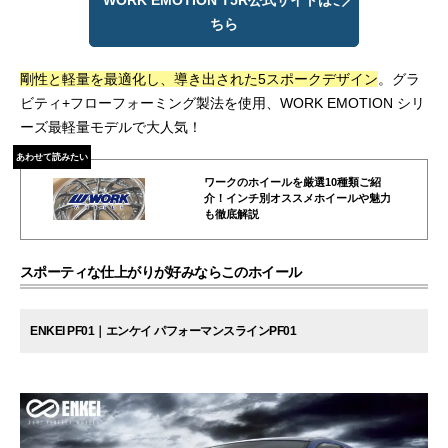
ちら
剛性と軽量を最適化し、導き出された5スポークデザイン
。グラ
ビティ+フローフォーミング製法を使用、WORK EMOTION シリ
ーズ最軽量モデルで大人気！
あわせて読みたい
ワークのホイールを厳選10種類ご紹
介！インチ別オススメホイールや魅力
も徹底解説
スポーティな仕上がりが好みならこのホイール
ENKEI PF01｜エンケイ パフォーマンスラインPF01