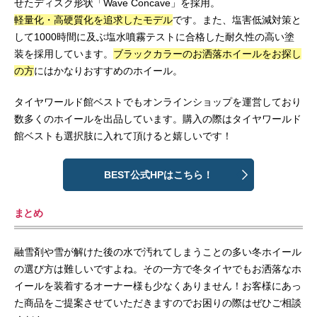
せたディスク形状「Wave Concave」を採用。
軽量化・高硬質化を追求したモデル
です。また、塩害低減対策と
して1000時間に及ぶ塩水噴霧テストに合格した耐久性の高い塗
装を採用しています。
ブラックカラーのお洒落ホイールをお探し
の方
にはかなりおすすめのホイール。
タイヤワールド館ベストでもオンラインショップを運営しており
数多くのホイールを出品しています。購入の際はタイヤワールド
館ベストも選択肢に入れて頂けると嬉しいです！
BEST公式HPはこちら！
まとめ
融雪剤や雪が解けた後の水で汚れてしまうことの多い冬ホイール
の選び方は難しいですよね。その一方で冬タイヤでもお洒落なホ
イールを装着するオーナー様も少なくありません！お客様にあっ
た商品をご提案させていただきますのでお困りの際はぜひご相談