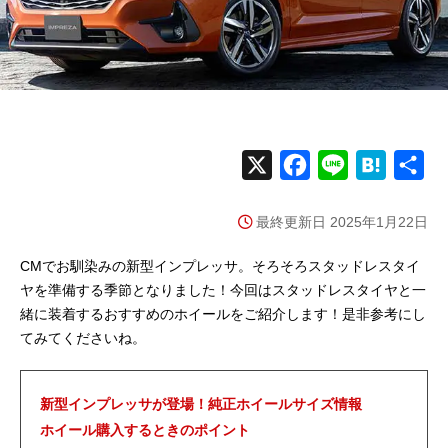
X
F
L
H
共
a
i
a
有
最終更新日 2025年1月22日
c
n
t
e
e
e
CMでお馴染みの新型インプレッサ。そろそろスタッドレスタイ
b
n
ヤを準備する季節となりました！今回はスタッドレスタイヤと一
緒に装着するおすすめのホイールをご紹介します！是非参考にし
o
a
てみてくださいね。
o
k
新型インプレッサが登場！純正ホイールサイズ情報
ホイール購入するときのポイント