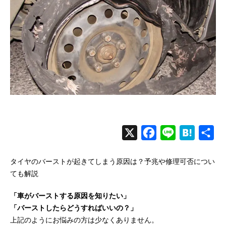
X
F
L
H
共
a
i
a
有
タイヤのバーストが起きてしまう原因は？予兆や修理可否につい
c
n
t
ても解説
e
e
e
b
n
「車がバーストする原因を知りたい」
「バーストしたらどうすればいいの？」
o
a
上記のようにお悩みの方は少なくありません。
o