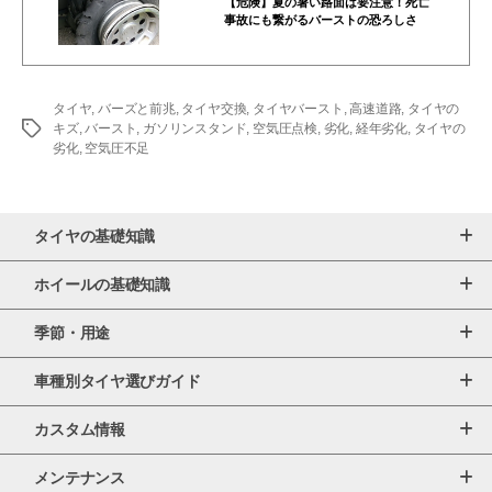
【危険】夏の暑い路面は要注意！死亡
事故にも繋がるバーストの恐ろしさ
タイヤ
,
バーズと前兆
,
タイヤ交換
,
タイヤバースト
,
高速道路
,
タイヤの
タ
キズ
,
バースト
,
ガソリンスタンド
,
空気圧点検
,
劣化
,
経年劣化
,
タイヤの
グ
劣化
,
空気圧不足
タイヤの基礎知識
ホイールの基礎知識
季節・用途
車種別タイヤ選びガイド
カスタム情報
メンテナンス