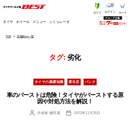
ログイン
ガイド
カート
タイヤ
ホイール
メニュー
シミュレータ
TOP
店舗Blog一覧
タグ:
劣化
カ
タイヤの基礎知識
栗生店
パンク
テ
ゴ
車のバーストは危険！タイヤがバーストする原
リ
因や対処方法を解説！
ー
投
投
作成者:
鎌田 翼
2022年11月25日
稿
稿
者
日