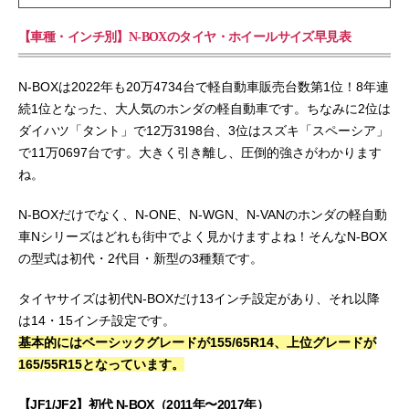
【車種・インチ別】N-BOXのタイヤ・ホイールサイズ早見表
N-BOXは2022年も20万4734台で軽自動車販売台数第1位！8年連
続1位となった、大人気のホンダの軽自動車です。ちなみに2位は
ダイハツ「タント」で12万3198台、3位はスズキ「スペーシア」
で11万0697台です。大きく引き離し、圧倒的強さがわかります
ね。
N-BOXだけでなく、N-ONE、N-WGN、N-VANのホンダの軽自動
車Nシリーズはどれも街中でよく見かけますよね！そんなN-BOX
の型式は初代・2代目・新型の3種類です。
タイヤサイズは初代N-BOXだけ13インチ設定があり、それ以降
は14・15インチ設定です。
基本的にはベーシックグレードが155/65R14、上位グレードが
165/55R15となっています。
【JF1/JF2】初代 N-BOX（2011年〜2017年）