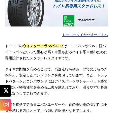
トーヨータイヤ公式サイトへ
トーヨーの
ウィンタートランパス TX
は、ミニバンやSUV、軽ハ
イトワゴンといった重心が高く車重もあるハイト系車種のために
専用設計されたスタッドレスタイヤです。
タイヤの剛性を高めることで、高速走行時やカーブでのふらつき
を抑え、安定したハンドリングを実現しています。また、トレッ
ドパターンとコンパウンドにはアイスバーンやシャーベット路で
の除水・密着性能を高める工夫が施されており、滑りやすい冬道
でも安心して走行できます。
家族を乗せて走るミニバンユーザーや、背の高い車の安定性に不
安を感じる方にとって、心強い選択肢となるでしょう。