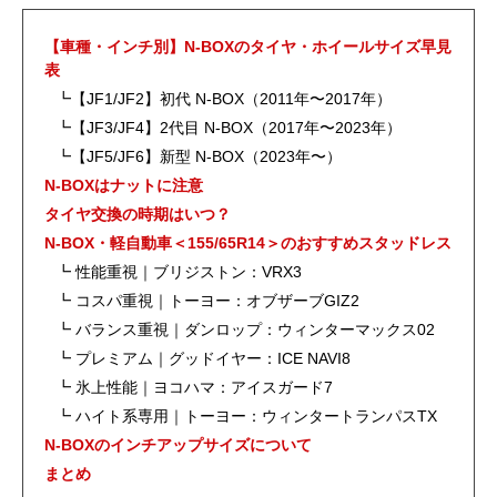
【車種・インチ別】N-BOXのタイヤ・ホイールサイズ早見
表
┗【JF1/JF2】初代 N-BOX（2011年〜2017年）
┗【JF3/JF4】2代目 N-BOX（2017年〜2023年）
┗【JF5/JF6】新型 N-BOX（2023年〜）
N-BOXはナットに注意
タイヤ交換の時期はいつ？
N-BOX・軽自動車＜155/65R14＞のおすすめスタッドレス
┗ 性能重視｜ブリジストン：VRX3
┗ コスパ重視｜トーヨー：オブザーブGIZ2
┗ バランス重視｜ダンロップ：ウィンターマックス02
┗ プレミアム｜グッドイヤー：ICE NAVI8
┗ 氷上性能｜ヨコハマ：アイスガード7
┗ ハイト系専用｜トーヨー：ウィンタートランパスTX
N-BOXのインチアップサイズについて
まとめ