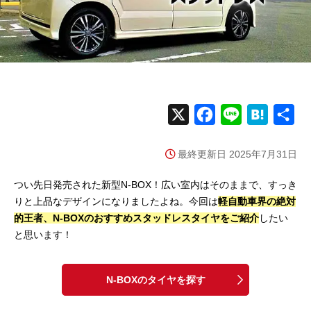
X
F
L
H
共
a
i
a
有
最終更新日 2025年7月31日
c
n
t
e
e
e
つい先日発売された新型N-BOX！広い室内はそのままで、すっき
b
n
りと上品なデザインになりましたよね。今回は
軽自動車界の絶対
的王者、N-BOXのおすすめスタッドレスタイヤをご紹介
o
したい
a
と思います！
o
k
N-BOXのタイヤを探す