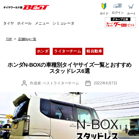
ログイン
ガイド
カート
タイヤ
ホイール
メニュー
シミュレータ
TOP
店舗Blog一覧
カ
ホンダ
ライターチーム
軽自動車
テ
ゴ
ホンダN-BOXの車種別タイヤサイズ一覧とおすすめ
リ
スタッドレス6選
ー
投
投
作成者:
ベストライターチーム
2022年6月7日
稿
稿
者
日