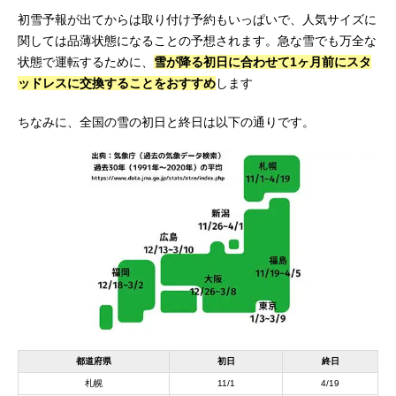
初雪予報が出てからは取り付け予約もいっぱいで、人気サイズに
関しては品薄状態になることの予想されます。急な雪でも万全な
状態で運転するために、
雪が降る初日に合わせて1ヶ月前にスタ
ッドレスに交換することをおすすめ
します
ちなみに、全国の雪の初日と終日は以下の通りです。
都道府県
初日
終日
札幌
11/1
4/19