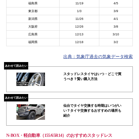
福島県
11/19
4/5
東京都
1/3
3/9
新潟県
11/26
4/1
大阪府
12/26
3/8
広島県
12/13
3/10
福岡県
12/18
3/2
出典：気象庁過去の気象データ検索
あわせて読みたい
スタッドレスタイヤはいつ・どこで買
うべき？賢い購入方法
あわせて読みたい
仙台でタイヤ交換する時期はいつがい
い？タイヤ交換するおすすめの場所も
紹介
N-BOX・軽自動車（155/65R14）のおすすめスタッドレス