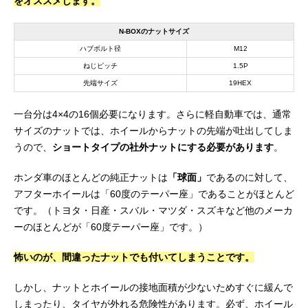
をオススメします。
N-BOXのナットサイズ
ハブボルト径
M12
ねじピッチ
1.5P
先端サイズ
19HEX
一台分は4×4の16個必要になります。さらに軽自動車では、通常
サイズのナットでは、ホイールからナットの先端が吐出してしま
うので、
ショートタイプの社外ナットにする必要があります
。
ホンダ車のほとんどの純正ナットは
「球面」
であるのに対して、
アフターホイールは「60度のテーパー座」であることがほとんど
です。（トヨタ・日産・スバル・マツダ・スズキなど他のメーカ
ーのほとんどが「60度テーパー座」です。）
怖いのが、間違ったナットでも付いてしまうことです。
しかし、ナットとホイールの接地面積が少ないためすぐに緩んで
しまったり、タイヤが外れる危険性があります。必ず、ホイール