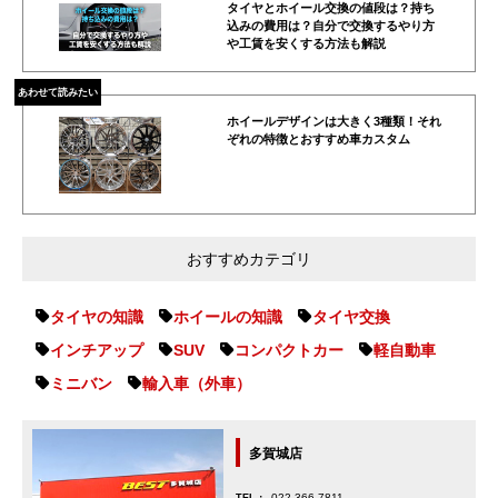
タイヤとホイール交換の値段は？持ち
込みの費用は？自分で交換するやり方
や工賃を安くする方法も解説
あわせて読みたい
ホイールデザインは大きく3種類！それ
ぞれの特徴とおすすめ車カスタム
おすすめカテゴリ
タイヤの知識
ホイールの知識
タイヤ交換
インチアップ
SUV
コンパクトカー
軽自動車
ミニバン
輸入車（外車）
多賀城店
022-366-7811
TEL：