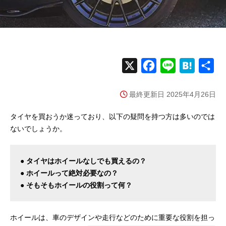
X
F
L
H
共
a
i
a
有
最終更新日 2025年4月26日
c
n
t
e
e
e
タイヤを買おうか迷っており、以下の疑問を持つ方は多いのでは
b
n
ないでしょうか。
o
a
o
● タイヤはホイールなしでも買えるの？
k
● ホイールって絶対必要なの？
● そもそもホイールの役割って何？
ホイールは、車のデザインや走行などのために重要な役割を担っ