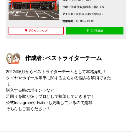
宮城県多賀城市八幡1-1-5
住所：
仙台国道45号線沿い
アクセス：
10:00～19:00
営業時間：
アクセスマップ
LINE追加
作成者: ベストライターチーム
2022年6月からベストライターチームとして本格始動！
タイヤやホイール等車に関するあらゆる悩みを解消できた
り、
購入する時のポイントなど
足回りを取り扱うプロとして執筆していきます！
公式InstagramやTwitterも更新しているので是非
そちらもご覧ください！