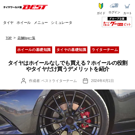
ログイン
ガイド
カート
タイヤ
ホイール
メニュー
シミュレータ
TOP
店舗Blog一覧
カ
ホイールの基礎知識
タイヤの基礎知識
ライターチーム
テ
ゴ
タイヤはホイールなしでも買える？ホイールの役割
リ
やタイヤだけ買うデメリットを紹介
ー
投
投
作成者:
ベストライターチーム
2024年4月1日
稿
稿
者
日