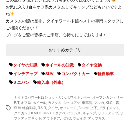
この流行を懐かしいと思う方も多いのではないでしょうか
お気に入り1台をオフ系カスタムしてキャンプなどもいいですよ
ね
カスタムの際は是非、タイヤワールド館ベストの専門スタッフに
ご相談ください！
ブログをご覧の皆様のご来店、心待ちにしております♪
おすすめカテゴリ
タイヤの知識
ホイールの知識
タイヤ交換
インチアップ
SUV
コンパクトカー
軽自動車
ミニバン
輸入車（外車）
ナイトロパワーH12ショットガン
,
ホワイトレター
,
オープンカントリー
R/T
,
オフ系
,
ホイール
,
カスタム
,
シャコアゲ
,
車高調
,
マルカ
,
KLC 轟
,
タ
SUV
,
軽自動車
,
RS-R
,
タイヤ
,
オフロード
,
Best☆i 上下
,
アライメント
,
グ
クロカン
,
DEVIDE UP210
,
タナベ
,
バランス
,
キャンプ
,
リフトアップ
,
リ
フトアップキット
,
アウトドア
,
TOYO
,
ウェイク
,
アップサス