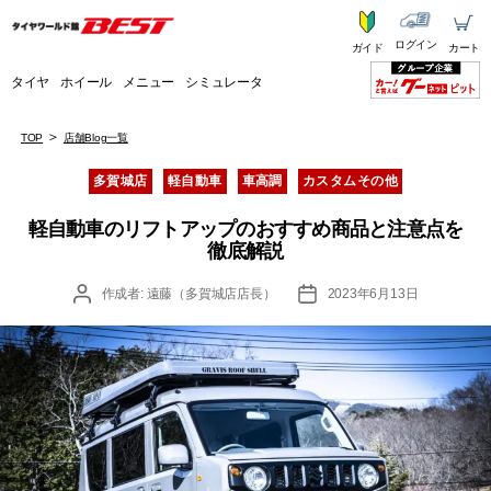
ログイン
ガイド
カート
タイヤ
ホイール
メニュー
シミュレータ
TOP
店舗Blog一覧
カ
多賀城店
軽自動車
車高調
カスタムその他
テ
ゴ
軽自動車のリフトアップのおすすめ商品と注意点を
リ
徹底解説
ー
投
投
作成者:
遠藤（多賀城店店長）
2023年6月13日
稿
稿
者
日