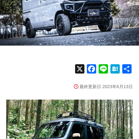
X
F
L
H
共
a
i
a
有
最終更新日 2023年6月13日
c
n
t
e
e
e
b
n
o
a
o
k