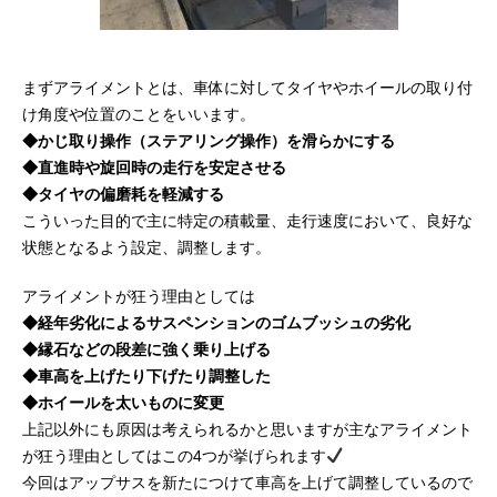
まずアライメントとは、車体に対してタイヤやホイールの取り付
け角度や位置のことをいいます。
◆かじ取り操作（ステアリング操作）を滑らかにする
◆直進時や旋回時の走行を安定させる
◆タイヤの偏磨耗を軽減する
こういった目的で主に特定の積載量、走行速度において、良好な
状態となるよう設定、調整します。
アライメントが狂う理由としては
◆
経年劣化によるサスペンションのゴムブッシュの劣化
◆
縁石などの段差に強く乗り上げる
◆
車高を上げたり下げたり調整した
◆
ホイールを太いものに変更
上記以外にも原因は考えられるかと思いますが主なアライメント
が狂う理由としてはこの4つが挙げられます
今回はアップサスを新たにつけて車高を上げて調整しているので