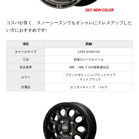
コスパが良く、スノーシーズンでもオシャレにドレスアップした
い方におすすめです!
項目
詳細
ホイールサイズ
1240 4/100+42
工法
鋳造1ピースホイール
安全基準
JWL・JWL-T VIA規格適合品
・ブラックポリッシュ/ブラッククリア
カラー
・マットブラック
付属品
センターキャップ、バルブ