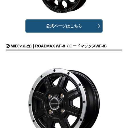
公式ページはこちら
② MID(マルカ)｜ROADMAX WF-8（ロードマックスWF-8）