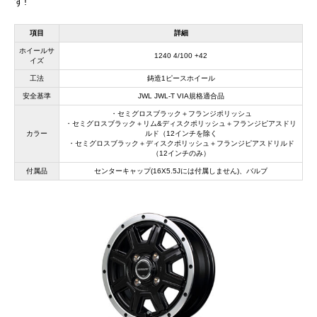
す!
項目
詳細
ホイールサ
1240 4/100 +42
イズ
工法
鋳造1ピースホイール
安全基準
JWL JWL-T VIA規格適合品
・セミグロスブラック＋フランジポリッシュ
・セミグロスブラック＋リム&ディスクポリッシュ＋フランジピアスドリ
カラー
ルド（12インチを除く
・セミグロスブラック＋ディスクポリッシュ＋フランジピアスドリルド
（12インチのみ）
付属品
センターキャップ(16X5.5Jには付属しません)、バルブ