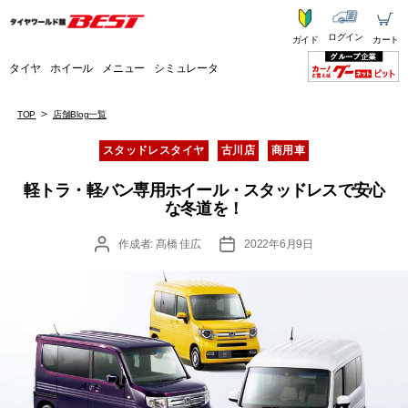
ログイン
ガイド
カート
タイヤ
ホイール
メニュー
シミュレータ
TOP
店舗Blog一覧
カ
スタッドレスタイヤ
古川店
商用車
テ
ゴ
軽トラ・軽バン専用ホイール・スタッドレスで安心
リ
な冬道を！
ー
投
投
作成者:
髙橋 佳広
2022年6月9日
稿
稿
者
日