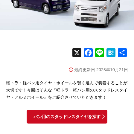
X
F
L
H
共
a
i
a
有
最終更新日 2025年10月21日
c
n
t
e
e
e
軽トラ・軽バン用タイヤ・ホイールを賢く選んで装着することが
b
n
大切です！今回はそんな『軽トラ・軽バン用のスタッドレスタイ
ヤ・アルミホイール』をご紹介させていただきます！
o
a
o
k
バン用のスタッドレスタイヤを探す