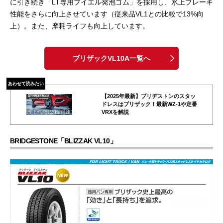
に引き続き「LT専用ブイエル発泡ゴム」を採用し、氷上ブレーキ
性能をさらに向上させています（従来品VL1との比較で13%向
上）。また、摩耗ライフも向上しています。
ブリザックVL10A一覧へ
あわせて読みたい
【2025年最新】ブリヂストンのスタッ
ドレスはブリザック！最新WZ-1や定番
VRXを解説
BRIDGESTONE「BLIZZAK VL10」