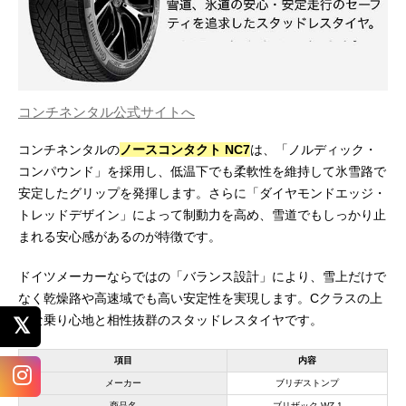
コンチネンタル公式サイトへ
コンチネンタルの
ノースコンタクト NC7
は、「ノルディック・
コンパウンド」を採用し、低温下でも柔軟性を維持して氷雪路で
安定したグリップを発揮します。さらに「ダイヤモンドエッジ・
トレッドデザイン」によって制動力を高め、雪道でもしっかり止
まれる安心感があるのが特徴です。
ドイツメーカーならではの「バランス設計」により、雪上だけで
なく乾燥路や高速域でも高い安定性を実現します。Cクラスの上
質な乗り心地と相性抜群のスタッドレスタイヤです。
項目
内容
メーカー
ブリヂストンプ
商品名
ブリザック WZ-1