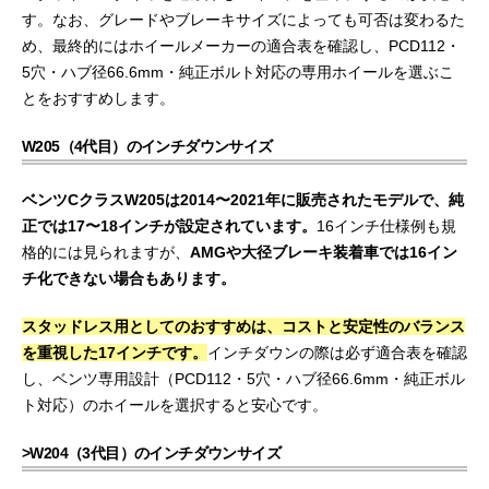
す。なお、グレードやブレーキサイズによっても可否は変わるた
め、最終的にはホイールメーカーの適合表を確認し、PCD112・
5穴・ハブ径66.6mm・純正ボルト対応の専用ホイールを選ぶこ
とをおすすめします。
W205（4代目）のインチダウンサイズ
ベンツCクラスW205は2014〜2021年に販売されたモデルで、純
正では17〜18インチが設定されています。
16インチ仕様例も規
格的には見られますが、
AMGや大径ブレーキ装着車では16イン
チ化できない場合もあります。
スタッドレス用としてのおすすめは、コストと安定性のバランス
を重視した17インチです。
インチダウンの際は必ず適合表を確認
し、ベンツ専用設計（PCD112・5穴・ハブ径66.6mm・純正ボル
ト対応）のホイールを選択すると安心です。
>W204（3代目）のインチダウンサイズ