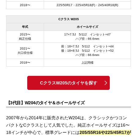
2018〜
225/50R17・225/45R18(F)・245/40R18(R)
Cクラス W205
年式
ホイールサイズ
2015〜
17×7.5J 5/112 インセット+47
純正仕様
ハブ径：66.6mm
前：18×7.5J 5/112 インセット+44
2021〜
後：18×8.5J 5/112 インセット+52
大口径仕様
ハブ径：66.6mm
2018〜
上記同様
CクラスW205のタイヤを探す
【3代目】W204のタイヤ＆ホイールサイズ
2007年から2014年に販売されたW204は、クラシックかつコン
パクトなCクラスとして人気でした。純正ホイールサイズは16〜
18インチが中心で、標準グレードには
205/55R16や225/45R17が