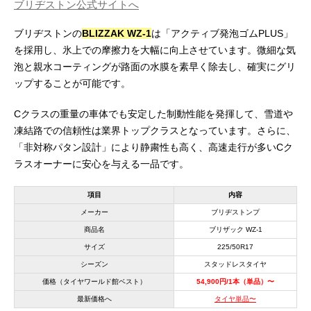
ブリヂストン公式サイトへ
ブリヂストンの
BLIZZAK WZ-1
は「アクティブ発泡ゴムPLUS」
を採用し、氷上での摩擦力を大幅に向上させています。微細な気
泡と親水コーティングが路面の水膜を素早く除去し、確実にグリ
ップすることが可能です。
Cクラスの重量の車体でも安定した制動性能を発揮して、雪道や
凍結路での信頼性は業界トップクラスとなっています。さらに、
「非対称パタン設計」により静粛性も高く、高速走行が多いCク
ラスオーナーに安心を与える一品です。
項目
内容
メーカー
ブリヂストンプ
商品名
ブリザック WZ-1
サイズ
225/50R17
シーズン
スタッドレスタイヤ
価格（タイヤワールド館ベスト）
54,900円/1本（単品）〜
最新価格へ
タイヤ単品〜