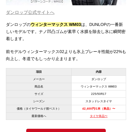
ダンロップ公式サイトへ
ダンロップの
ウィンターマックス WM03
は、DUNLOPの一番新
しいモデルです。ナノ凹凸ゴムが素早く水膜を除去し氷に瞬間密
着します。
前モデルウィンターマックス02よりも氷上ブレーキ性能が22%も
向上し、冬道でもしっかり止まります。
項目
内容
メーカー
ダンロップ
商品名
ウィンターマックス WM03
サイズ
225/50R17
シーズン
スタッドレスタイヤ
価格（タイヤワールド館ベスト）
42,400円/1本（単品）〜
最新価格へ
タイヤ単品〜