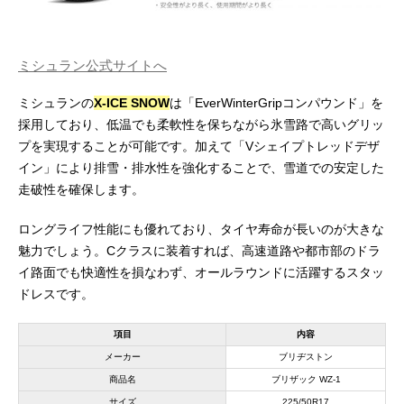
ミシュラン公式サイトへ
ミシュランの
X-ICE SNOW
は「EverWinterGripコンパウンド」を
採用しており、低温でも柔軟性を保ちながら氷雪路で高いグリッ
プを実現することが可能です。加えて「Vシェイプトレッドデザ
イン」により排雪・排水性を強化することで、雪道での安定した
走破性を確保します。
ロングライフ性能にも優れており、タイヤ寿命が長いのが大きな
魅力でしょう。Cクラスに装着すれば、高速道路や都市部のドラ
イ路面でも快適性を損なわず、オールラウンドに活躍するスタッ
ドレスです。
項目
内容
メーカー
ブリヂストン
商品名
ブリザック WZ-1
サイズ
225/50R17