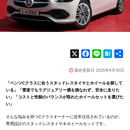
X
F
L
H
共
a
i
a
有
最終更新日 2025年9月30日
c
n
t
e
e
e
「ベンツCクラスに合うスタッドレスタイヤとホイールを探して
b
n
いる」「雪道でもラグジュアリー感を損なわず、安全に走りた
い」「コストと性能のバランスが取れたホイールセットを選びた
o
a
い」
o
k
そんな悩みを持つCクラスオーナーに近年注目されているのが、
専用設計のスタッドレスタイヤ＆ホイールセットです。