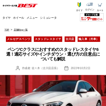
ログイン
ガイド
カート
タイヤ
ホイール
メニュー
シミュレータ
TOP
店舗Blog一覧
カ
メルセデスベンツ
スタッドレスタイヤ
古川店
輸入車（外車）
テ
ゴ
ベンツCクラスにおすすめのスタッドレスタイヤ6
リ
選！適応サイズやインチダウン・選び方の注意点に
ー
ついても解説
投
投
作成者:
佐々木（古川店店長）
2022年10月2日
稿
稿
者
日