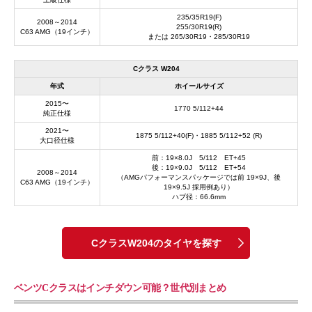
235/35R19(F)
2008～2014
255/30R19(R)
C63 AMG（19インチ）
または 265/30R19・285/30R19
Cクラス W204
年式
ホイールサイズ
2015〜
1770 5/112+44
純正仕様
2021〜
1875 5/112+40(F)・1885 5/112+52 (R)
大口径仕様
前：19×8.0J 5/112 ET+45
後：19×9.0J 5/112 ET+54
2008～2014
（AMGパフォーマンスパッケージでは前 19×9J、後
C63 AMG（19インチ）
19×9.5J 採用例あり）
ハブ径：66.6mm
CクラスW204のタイヤを探す
ベンツCクラスはインチダウン可能？世代別まとめ