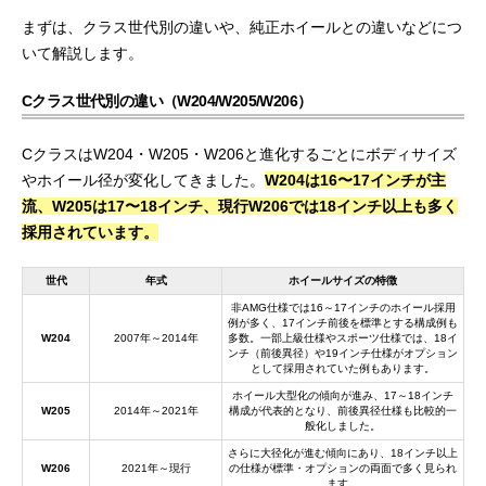
まずは、クラス世代別の違いや、純正ホイールとの違いなどにつ
いて解説します。
Cクラス世代別の違い（W204/W205/W206）
CクラスはW204・W205・W206と進化するごとにボディサイズ
やホイール径が変化してきました。
W204は16〜17インチが主
流、W205は17〜18インチ、現行W206では18インチ以上も多く
採用されています。
世代
年式
ホイールサイズの特徴
非AMG仕様では16～17インチのホイール採用
例が多く、17インチ前後を標準とする構成例も
W204
2007年～2014年
多数。一部上級仕様やスポーツ仕様では、18イ
ンチ（前後異径）や19インチ仕様がオプション
として採用されていた例もあります。
ホイール大型化の傾向が進み、17～18インチ
W205
2014年～2021年
構成が代表的となり、前後異径仕様も比較的一
般化しました。
さらに大径化が進む傾向にあり、18インチ以上
W206
2021年～現行
の仕様が標準・オプションの両面で多く見られ
ます。