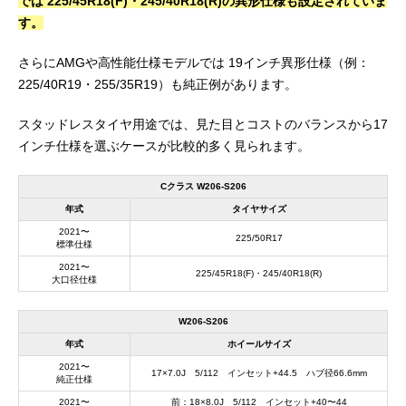
では 225/45R18(F)・245/40R18(R)の異形仕様も設定されていま
す。
さらにAMGや高性能仕様モデルでは 19インチ異形仕様（例：
225/40R19・255/35R19）も純正例があります。
スタッドレスタイヤ用途では、見た目とコストのバランスから17
インチ仕様を選ぶケースが比較的多く見られます。
Cクラス W206-S206
年式
タイヤサイズ
2021〜
225/50R17
標準仕様
2021〜
225/45R18(F)・245/40R18(R)
大口径仕様
W206-S206
年式
ホイールサイズ
2021〜
17×7.0J 5/112 インセット+44.5 ハブ径66.6mm
純正仕様
2021〜
前：18×8.0J 5/112 インセット+40〜44