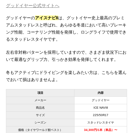
グッドイヤー公式サイトへ
グッドイヤーの
アイスナビ8
は、グットイヤー史上最高のプレミ
アムスタッドレスと呼ばれ、あらゆる冬道において高いブレーキ
ング性能、コーナリング性能を発揮し、ロングライフで使用でき
るスタッドレスタイヤです。
左右非対称パターンを採用していますので、さまざま状況下にお
いて最適なグリップ力、引っかき効果を発揮してくれます。
冬もアクティブにドライビングを楽しみたい方は、こちらを選ん
でおいて損はありませんよ。
項目
内容
メーカー
グッドイヤー
商品名
ICE NAVI8
サイズ
225/50R17
シーズン
スタッドレスタイヤ
価格（タイヤワールド館ベスト）
34,300円/1本（単品）〜