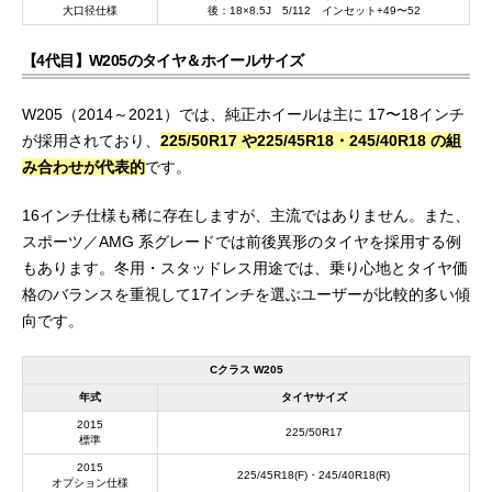
大口径仕様
後：18×8.5J 5/112 インセット+49〜52
【4代目】W205のタイヤ＆ホイールサイズ
W205（2014～2021）では、純正ホイールは主に 17〜18インチ
が採用されており、
225/50R17 や225/45R18・245/40R18 の組
み合わせが代表的
です。
16インチ仕様も稀に存在しますが、主流ではありません。また、
スポーツ／AMG 系グレードでは前後異形のタイヤを採用する例
もあります。冬用・スタッドレス用途では、乗り心地とタイヤ価
格のバランスを重視して17インチを選ぶユーザーが比較的多い傾
向です。
Cクラス W205
年式
タイヤサイズ
2015
225/50R17
標準
2015
225/45R18(F)・245/40R18(R)
オプション仕様