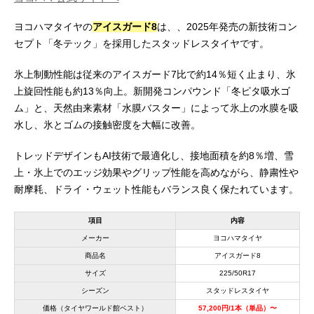
ヨコハマタイヤの
アイスガード8
は、、2025年発売の新技術コン
セプト「冬テック」を採用したスタッドレスタイヤです。
氷上制動性能は従来のアイスガード7比で約14％短く止まり、氷
上旋回性能も約13％向上。新開発コンパウンド「冬ピタ吸水ゴ
ム」と、天然由来素材「水膜バスター」によって氷上の水膜を吸
水し、氷とゴムの接触密度を大幅に改善。
トレッドデザインもAI技術で最適化し、接地面積を約8％増、雪
上・氷上でのエッジ効果やグリップ性能を高めながら、静粛性や
耐摩耗、ドライ・ウェット性能もバランス良く保たれています。
項目
内容
メーカー
ヨコハマタイヤ
商品名
アイスガード8
サイズ
225/50R17
シーズン
スタッドレスタイヤ
価格（タイヤワールド館ベスト）
57,200円/1本（単品）〜