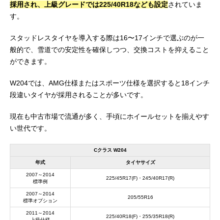
採用され、上級グレードでは225/40R18なども設定
されていま
す。
スタッドレスタイヤを導入する際は16〜17インチで選ぶのが一
般的で、雪道での安定性を確保しつつ、交換コストを抑えること
ができます。
W204では、AMG仕様またはスポーツ仕様を選択すると18インチ
段違いタイヤが採用されることが多いです。
現在も中古市場で流通が多く、手頃にホイールセットを揃えやす
い世代です。
Cクラス W204
年式
タイヤサイズ
2007～2014
225/45R17(F)・245/40R17(R)
標準例
2007～2014
205/55R16
標準オプション
2011～2014
225/40R18(F)・255/35R18(R)
上級仕様