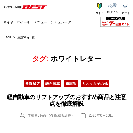
ログイン
ガイド
カート
タイヤ
ホイール
メニュー
シミュレータ
TOP
店舗Blog一覧
タグ:
ホワイトレター
カ
多賀城店
軽自動車
車高調
カスタムその他
テ
ゴ
軽自動車のリフトアップのおすすめ商品と注意
リ
点を徹底解説
ー
投
投
作成者:
遠藤（多賀城店店長）
2023年6月13日
稿
稿
者
日