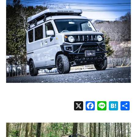
X
F
L
H
共
a
i
a
有
c
n
t
e
e
e