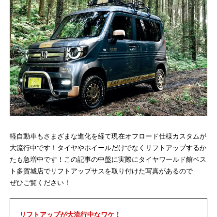
b
n
o
a
o
k
軽自動車もさまざまな進化を経て現在オフロード仕様カスタムが
大流行中です！タイヤやホイールだけでなくリフトアップするか
たも急増中です！この記事の中盤に実際にタイヤワールド館ベス
ト多賀城店でリフトアップサスを取り付けた写真があるので
ぜひご覧ください！
リフトアップが大流行中なワケ！