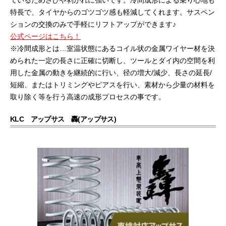
ているためさびや剥がれに強いです。冷間成形による乗り心地も
特長で、タイヤからのゴツゴツ感も軽減してくれます。サスペン
ションの交換のみで手軽にリフトアップができます♪
公式ページはこちら！
※冷間成形とは…室温状態にあるコイル状の金属ワイヤー材を決
められた一定の長さに正確に切断し、ツールとダイ内の空間を利
用した金属の動きを継続的に行い、径の増大/減少、長さの延長/
短縮、またはトリミングやピアスを行い、素材から少量の材料を
取り除く等を行う高速の成形プロセスの事です。
KLC アップサス 轟(アップサス)