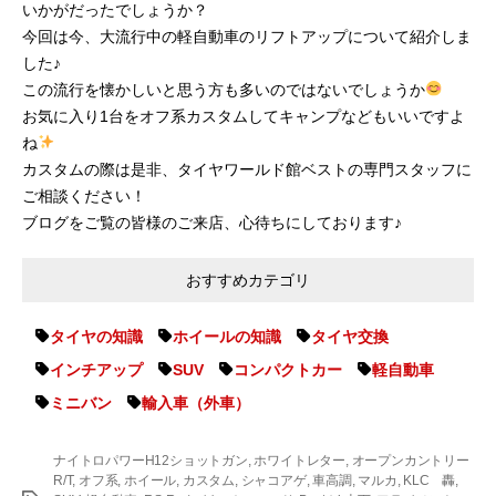
いかがだったでしょうか？
今回は今、大流行中の軽自動車のリフトアップについて紹介しま
した♪
この流行を懐かしいと思う方も多いのではないでしょうか
お気に入り1台をオフ系カスタムしてキャンプなどもいいですよ
ね
カスタムの際は是非、タイヤワールド館ベストの専門スタッフに
ご相談ください！
ブログをご覧の皆様のご来店、心待ちにしております♪
おすすめカテゴリ
タイヤの知識
ホイールの知識
タイヤ交換
インチアップ
SUV
コンパクトカー
軽自動車
ミニバン
輸入車（外車）
ナイトロパワーH12ショットガン
,
ホワイトレター
,
オープンカントリー
R/T
,
オフ系
,
ホイール
,
カスタム
,
シャコアゲ
,
車高調
,
マルカ
,
KLC 轟
,