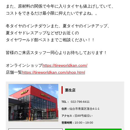
また、原材料の関係で今年に入りタイヤも値上げしていて、
コストをできるだけ最小限に抑えたいですよね。。
冬タイヤのインチダウンまた、夏タイヤのインチアップ、
夏タイヤドレスアップなどぜひお近くの
タイヤワールド館ベストまでご相談ください！！
皆様のご来店スタッフ一同心よりお待ちしております！
オンラインショップ
https://tireworldkan.com/
店舗一覧
https://tireworldkan.com/shop.html
栗生店
022-796-6411
TEL：
仙台市青葉区落合4-1-1
住所：
旧48号線沿い
アクセス：
10:00～19:00
営業時間：