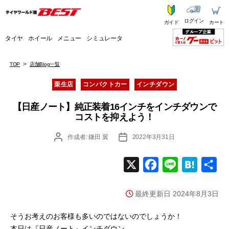
ログイン
ガイド
カート
タイヤ
ホイール
メニュー
シミュレータ
TOP
店舗Blog一覧
カ
栗生店
コンパクトカー
インチダウン
テ
ゴ
【日産ノート】純正装着16インチをインチダウンで
リ
コストを抑えよう！
ー
投
投
作成者:
鎌田 翼
2022年3月31日
稿
稿
者
日
X
F
L
H
共
a
i
a
有
最終更新日 2024年8月3日
c
n
t
e
e
e
そうお考えのお客様も多いのではないのでしょうか！
b
n
本日は『日産ノート』インチダウン