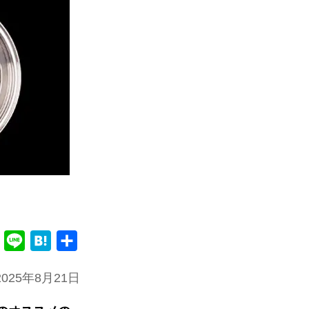
F
L
H
共
a
i
a
有
025年8月21日
c
n
t
e
e
e