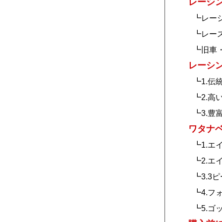
レーシ
┗レー
┗レー
┗旧車
レーシ
┗1.伝
┗2.高
┗3.
ワタナ
┗1.エ
┗2.エ
┗3.3
┗4.フ
┗5.ゴ