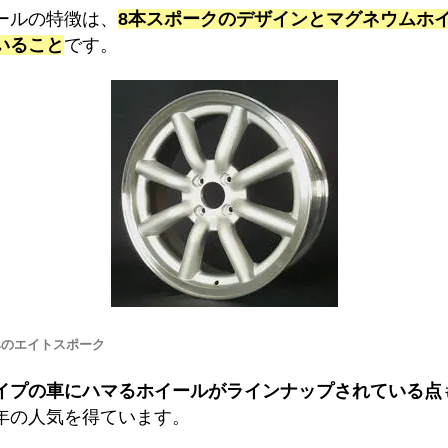
ールの特徴は、
8本スポークのデザインとマグネウムホ
いること
です。
ベのエイトスポーク
イプの車にハマるホイールがラインナップされている点
年の人気を得ています。