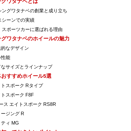
ングワタナベとは
シングワタナベの創業と成り立ち
スシーンでの実績
・スポーツカーに選ばれる理由
ングワタナベのホイールの魅力
統的なデザイン
い性能
豊富なサイズとラインナップ
ベおすすめホイール5選
イトスポーク Rタイプ
イトスポーク F8F
ピース エイトスポーク RS8R
ォージング R
ッティ MG