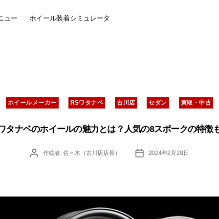
ニュー
ホイール装着
シミュレータ
カ
ホイールメーカー
RSワタナベ
古川店
セダン
買取・中古
テ
ゴ
リ
ワタナベのホイールの魅力とは？人気の8スポークの特徴
ー
投
投
作成者:
佐々木（古川店店長）
2024年2月28日
稿
稿
者
日