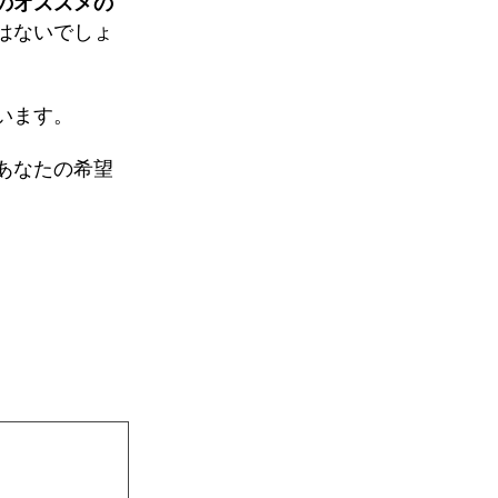
のオススメの
b
n
はないでしょ
o
a
o
います。
k
あなたの希望
。