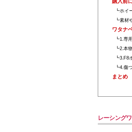
購入前
┗ホイ
┗素材
ワタナ
┗1.専
┗2.
┗3.F
┗4.
まとめ
レーシングワ