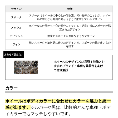
デザイン
特徴
スポーク（ホイールの中心と外側を繋いでいる棒のこと）が、ホイー
スポーク
ルの中心から外側に向かうように配置しているデザイン
ホイールの外周から中心の部分にメッシュ（網目）状にスポークが配
メッシュ
置されたデザイン
ディッシュ
円盤状のスポークがお皿なようなデザイン
細いスポークが放射状に伸びたデザインで、スポークの数が多いもの
フィン
を指す
あわせて読みたい
ホイールのデザインは4種類！特徴とお
すすめブランド・車種を装着例をあげ
て徹底解説
カラー
ホイールはボディカラーに合わせたカラーを選ぶと統一
感が出ます。
シルバーや黒は、比較的どんな車種・ボデ
ィカラーでもマッチしやすいです。