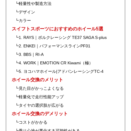
┗軽量性や製造方法
┗デザイン
┗カラー
スイフトスポーツにおすすめのホイール5選
┗1. RAYS｜ボルクレーシング TE37 SAGA S-plus
┗2. ENKEI｜パフォーマンスラインPF01
┗3. BBS｜RI-A
┗4. WORK｜EMOTION CR Kiwami（極）
┗5. ヨコハマホイール|アドバンレーシングTC-4
ホイール交換のメリット
┗見た目がかっこよくなる
┗軽量化で走行性能アップ
┗タイヤの選択肢が広がる
ホイール交換のデメリット
┗コストがかかる
┗乗り心地が悪化する可能性がある