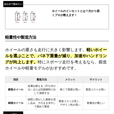
あわせて読みたい
ホイールのインセットとは？分かり易
くプロが教えます！
軽量性や製造方法
ホイールの重さも走行に大きく影響します。
軽いホイー
ルを選ぶことで、バネ下重量が減り、加速やハンドリン
グが向上します。
特にスポーツ走行を考えるなら、鍛造
ホイールや軽量モデルがおすすめです。
項目
製造方法
メリット
デメリット
金属を鍛える（打ち付け
鍛造ホイール
る）または圧縮後削り出
軽くて精度が高い
製造コストが高い
して成形する
鋳型に溶かした素材を流
製造コストが安く、
鋳造ホイール
し込み、そのまま冷やし
軽量化が難しい
デザイン性が高い
て固めて製造