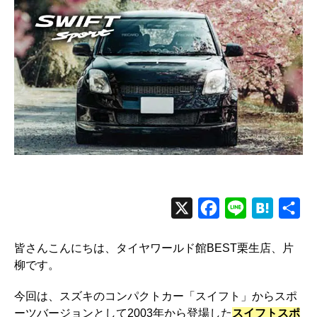
X
F
L
H
共
a
i
a
有
皆さんこんにちは、タイヤワールド館BEST栗生店、片
c
n
t
柳です。
e
e
e
b
n
今回は、スズキのコンパクトカー「スイフト」からスポ
ーツバージョンとして2003年から登場した
スイフトスポ
o
a