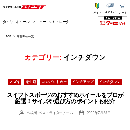
ログイン
ガイド
カート
タイヤ
ホイール
メニュー
シミュレータ
TOP
店舗Blog一覧
カテゴリー:
インチダウン
カ
スズキ
栗生店
コンパクトカー
インチアップ
インチダウン
テ
ゴ
スイフトスポーツのおすすめホイールをプロが
リ
厳選！サイズや選び方のポイントも紹介
ー
投
投
作成者:
ベストライターチーム
2022年7月28日
稿
稿
者
日