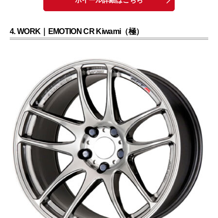
4. WORK｜EMOTION CR Kiwami（極）