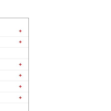
+
+
+
+
+
+