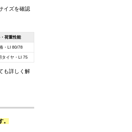
サイズを確認
格・荷重性能
格・LI 80/78
タイヤ・LI 75
ても詳しく解
す。