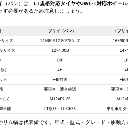
イ（バン）は、
LT規格対応タイヤやJWL-T対応ホイール
たす必要があるため注意しましょう。
目
エブリイ（バン）
エブリ
ヤサイズ
145/80R12 80/78N LT
165/60
ルサイズ
12×4.00B
14×
D
100
1
H数）
4H
4
ット
+45前後
+5
径
要現車・適合確認
要現車・
サイズ
M12×P1.25
M12×
重性能
LT規格・LI 80/78
乗用車用タイ
やリム幅は代表値です。年式・型式・グレード・駆動方