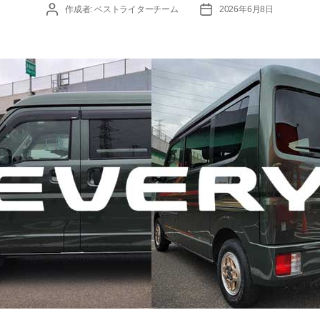
投
投
作成者:
ベストライターチーム
2026年6月8日
稿
稿
者
日