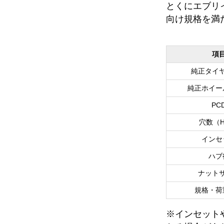
とくにエブリ
向け規格を満
項
純正タイ
純正ホイー
PC
穴数（
インセ
ハブ
ナット
規格・荷
※インセット