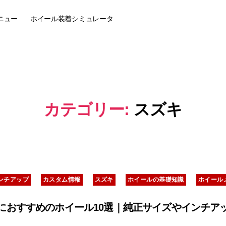
ニュー
ホイール装着
シミュレータ
カテゴリー:
スズキ
カ
ンチアップ
カスタム情報
スズキ
ホイールの基礎知識
ホイール
テ
ゴ
リ
におすすめのホイール10選｜純正サイズやインチア
ー