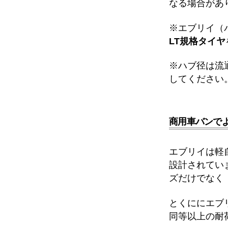
なる場合があ
※エブリイ（
LT規格タイヤ
※ハブ径は流
してください
商用車バンでよ
エブリイは軽
設計されてい
ズだけでなく
とくににエブ
同等以上の耐