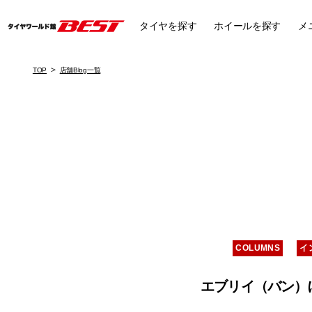
タイヤ
を探す
ホイール
を探す
メ
TOP
店舗Blog一覧
COLUMNS
イ
エブリイ（バン）