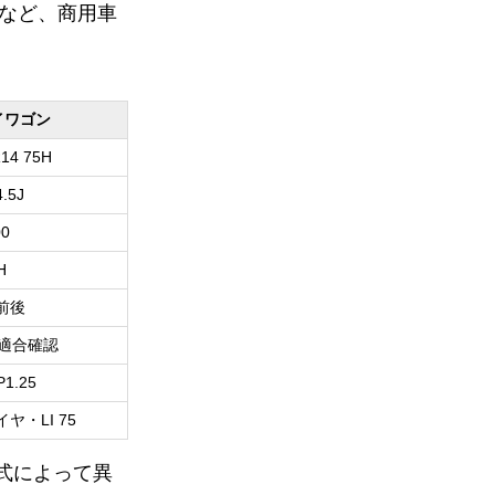
など、商用車
イワゴン
R14 75H
4.5J
00
H
0前後
適合確認
P1.25
ヤ・LI 75
式によって異