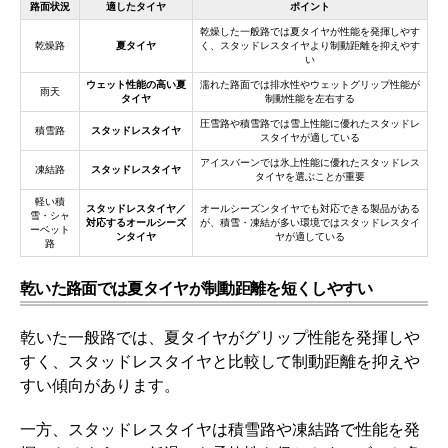
路面状況
適したタイヤ
ポイント
乾燥した一般路では夏タイヤが性能を発揮しやす
乾燥路
夏タイヤ
く、スタッドレスタイヤより制動距離を抑えやす
い
ウェット性能の高い夏
濡れた路面では排水性やウェットグリップ性能が
雨天
タイヤ
制動性能を左右する
圧雪路や積雪路では雪上性能に優れたスタッドレ
積雪路
スタッドレスタイヤ
スタイヤが適している
アイスバーンでは氷上性能に優れたスタッドレス
凍結路
スタッドレスタイヤ
タイヤを選ぶことが重要
軽い積
スタッドレスタイヤ／
オールシーズンタイヤでも対応できる製品がある
雪・シャ
対応するオールシーズ
が、積雪・凍結が多い環境ではスタッドレスタイ
ーベット
ンタイヤ
ヤが適している
路
乾いた路面では夏タイヤが制動距離を短くしやすい
乾いた一般路では、夏タイヤがグリップ性能を発揮しや
すく、スタッドレスタイヤと比較して制動距離を抑えや
すい傾向があります。
一方、スタッドレスタイヤは積雪路や凍結路で性能を発