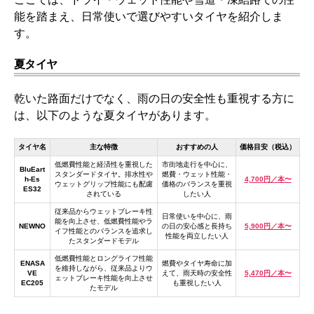
能を踏まえ、日常使いで選びやすいタイヤを紹介しま
す。
夏タイヤ
乾いた路面だけでなく、雨の日の安全性も重視する方に
は、以下のような夏タイヤがあります。
タイヤ名
主な特徴
おすすめの人
価格目安（税込）
低燃費性能と経済性を重視した
市街地走行を中心に、
BluEart
スタンダードタイヤ。排水性や
燃費・ウェット性能・
h-Es
4,700円／本〜
ウェットグリップ性能にも配慮
価格のバランスを重視
ES32
されている
したい人
従来品からウェットブレーキ性
日常使いを中心に、雨
能を向上させ、低燃費性能やラ
NEWNO
の日の安心感と長持ち
5,900円／本〜
イフ性能とのバランスを追求し
性能を両立したい人
たスタンダードモデル
低燃費性能とロングライフ性能
ENASA
燃費やタイヤ寿命に加
を維持しながら、従来品よりウ
VE
えて、雨天時の安全性
5,470円／本〜
ェットブレーキ性能を向上させ
EC205
も重視したい人
たモデル