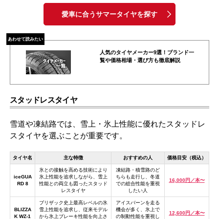
愛車に合うサマータイヤを探す
あわせて読みたい
人気のタイヤメーカー9選！ブランド一
覧や価格相場・選び方も徹底解説
スタッドレスタイヤ
雪道や凍結路では、雪上・氷上性能に優れたスタッドレ
スタイヤを選ぶことが重要です。
タイヤ名
主な特徴
おすすめの人
価格目安（税込）
氷との接触を高める技術により
凍結路・積雪路のど
iceGUA
氷上性能を追求しながら、雪上
ちらも走行し、冬道
16,000円／本〜
RD 8
性能との両立も図ったスタッド
での総合性能を重視
レスタイヤ
したい人
ブリザック史上最高レベルの氷
アイスバーンを走る
BLIZZA
雪上性能を追求し、従来モデル
機会が多く、氷上で
12,600円／本〜
K WZ-1
から氷上ブレーキ性能を向上さ
の制動性能を重視し