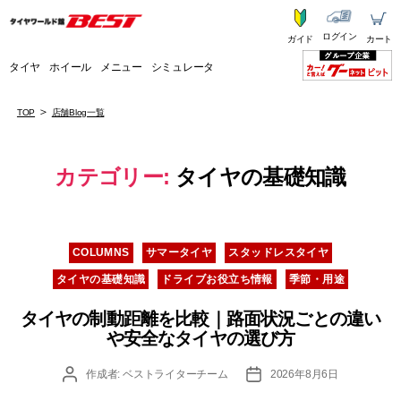
ログイン
ガイド
カート
タイヤ
ホイール
メニュー
シミュレータ
TOP
店舗Blog一覧
カテゴリー:
タイヤの基礎知識
カ
COLUMNS
サマータイヤ
スタッドレスタイヤ
テ
タイヤの基礎知識
ドライブお役立ち情報
季節・用途
ゴ
リ
タイヤの制動距離を比較｜路面状況ごとの違い
ー
や安全なタイヤの選び方
投
投
作成者:
ベストライターチーム
2026年8月6日
稿
稿