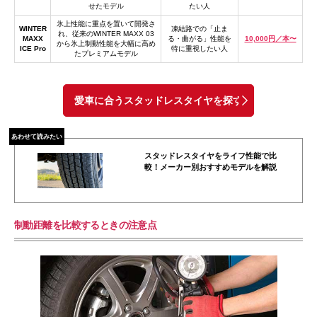
せたモデル
たい人
氷上性能に重点を置いて開発さ
WINTER
凍結路での「止ま
れ、従来のWINTER MAXX 03
MAXX
る・曲がる」性能を
10,000円／本〜
から氷上制動性能を大幅に高め
ICE Pro
特に重視したい人
たプレミアムモデル
愛車に合うスタッドレスタイヤを探す
あわせて読みたい
スタッドレスタイヤをライフ性能で比
較！メーカー別おすすめモデルを解説
制動距離を比較するときの注意点