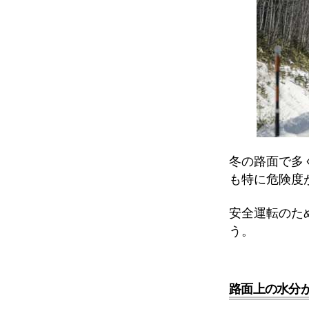
冬の路面で多
も特に危険度
安全運転のた
う。
路面上の水分