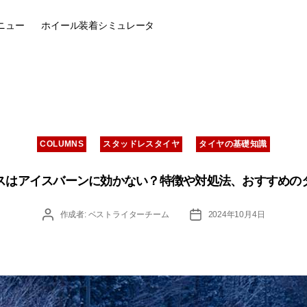
ニュー
ホイール装着
シミュレータ
カ
COLUMNS
スタッドレスタイヤ
タイヤの基礎知識
テ
ゴ
リ
スはアイスバーンに効かない？特徴や対処法、おすすめの
ー
投
投
作成者:
ベストライターチーム
2024年10月4日
稿
稿
者
日