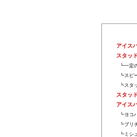
アイス
スタッ
┗一定
┗スピ
┗スタ
スタッ
アイス
┗ヨコハ
┗ブリヂ
┗ミシュ