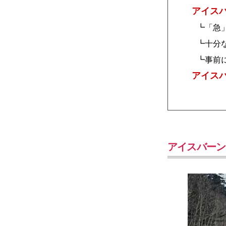
アイス
┗「急
┗十分
┗事前
アイス
アイスバーン