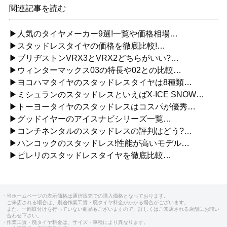
関連記事を読む
▶人気のタイヤメーカー9選!一覧や価格相場…
▶スタッドレスタイヤの価格を徹底比較!…
▶ブリヂストンVRX3とVRX2どちらがいい?…
▶ウィンターマックス03の特長や02との比較…
▶ヨコハマタイヤのスタッドレスタイヤは8種類…
▶ミシュランのスタッドレスといえばX-ICE SNOW…
▶トーヨータイヤのスタッドレスはコスパが優秀…
▶グッドイヤーのアイスナビシリーズ一覧…
▶コンチネンタルのスタッドレスの評判はどう?…
▶ハンコックのスタッドレス!性能が高いモデル…
▶ピレリのスタッドレスタイヤを徹底比較…
・当ホームページの表示価格は通信販売での購入価格となっております。
ご来店される場合は、別途作業工賃・廃タイヤ料金がかかる場合がございます。
また、一部取付けを行っていない商品もございますので、詳しくはご来店される店舗にお問い
合わせ下さい。
・作業工賃・廃タイヤ料金は、サイズ・車種により異なります。