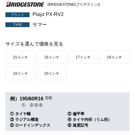
(BRIDGESTONE(ブリヂストン))
Playz PX-RV2
ブランド
サマー
TYPE
サイズを選んで価格を見る
15インチ
16インチ
17インチ
18インチ
19インチ
20インチ
⑤
⑥
例）
195
/
60
R
16
①
②
③
④
① タイヤ幅
② 偏平率
③ ラジアル構造
④ タイヤ内径（リム径）
⑤ ロードインデックス
⑥ 速度記号