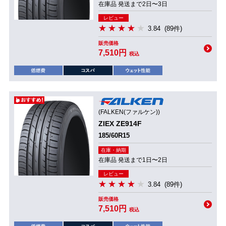
在庫品 発送まで2日〜3日
レビュー
3.84
(89件)
販売価格
7,510円
税込
(FALKEN(ファルケン))
ZIEX ZE914F
185/60R15
在庫・納期
在庫品 発送まで1日〜2日
レビュー
3.84
(89件)
販売価格
7,510円
税込