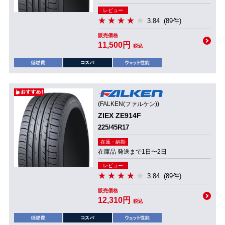
レビュー
3.84
(89件)
販売価格
11,500円
税込
(FALKEN(ファルケン))
ZIEX ZE914F
225/45R17
在庫・納期
在庫品 発送まで1日〜2日
レビュー
3.84
(89件)
販売価格
12,310円
税込