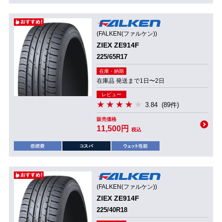
(FALKEN(ファルケン))
ZIEX ZE914F
225/65R17
在庫・納期
在庫品 発送まで1日〜2日
レビュー
3.84
(89件)
販売価格
11,500円
税込
(FALKEN(ファルケン))
ZIEX ZE914F
225/40R18