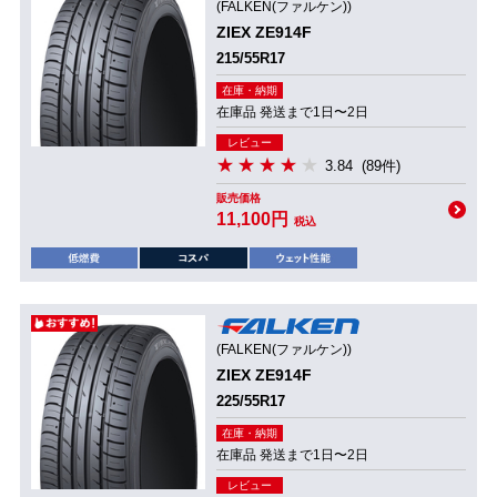
(FALKEN(ファルケン))
ZIEX ZE914F
215/55R17
在庫・納期
在庫品 発送まで1日〜2日
レビュー
3.84
(89件)
販売価格
11,100円
税込
(FALKEN(ファルケン))
ZIEX ZE914F
225/55R17
在庫・納期
在庫品 発送まで1日〜2日
レビュー