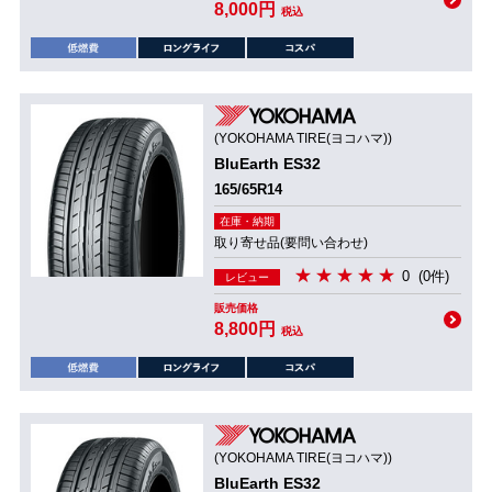
8,000円
税込
(YOKOHAMA TIRE(ヨコハマ))
BluEarth ES32
165/65R14
在庫・納期
取り寄せ品(要問い合わせ)
0
(0件)
レビュー
販売価格
8,800円
税込
(YOKOHAMA TIRE(ヨコハマ))
BluEarth ES32