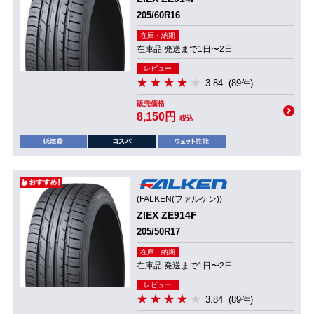
205/60R16
在庫・納期
在庫品 発送まで1日〜2日
レビュー
3.84
(89件)
販売価格
8,150円
税込
(FALKEN(ファルケン))
ZIEX ZE914F
205/50R17
在庫・納期
在庫品 発送まで1日〜2日
レビュー
3.84
(89件)