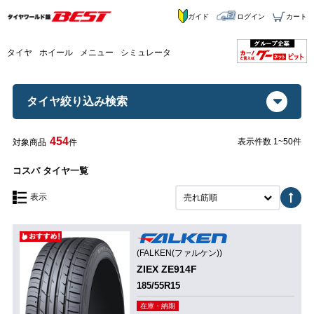
ガイド
ログイン
カート
タイヤ
ホイール
メニュー
シミュレータ
タイヤ絞り込み検索
454
表示件数 1~50件
対象商品
件
コスパ タイヤ一覧
表示
売れ筋順
(FALKEN(ファルケン))
ZIEX ZE914F
185/55R15
在庫・納期