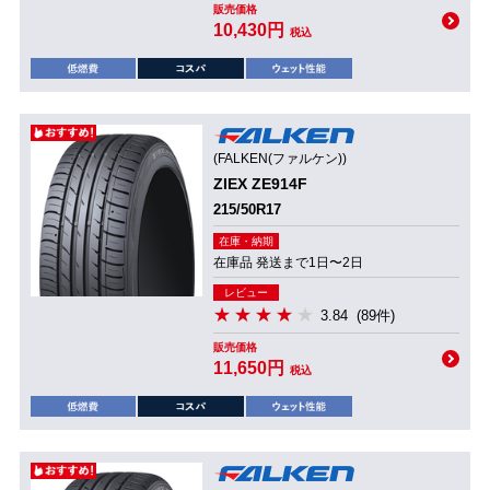
販売価格
10,430円
税込
(FALKEN(ファルケン))
ZIEX ZE914F
215/50R17
在庫・納期
在庫品 発送まで1日〜2日
レビュー
3.84
(89件)
販売価格
11,650円
税込