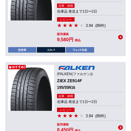
在庫・納期
在庫品 発送まで1日〜2日
レビュー
3.84
(89件)
販売価格
9,580円
税込
(FALKEN(ファルケン))
ZIEX ZE914F
195/55R16
在庫・納期
在庫品 発送まで1日〜2日
レビュー
3.84
(89件)
販売価格
8,450円
税込