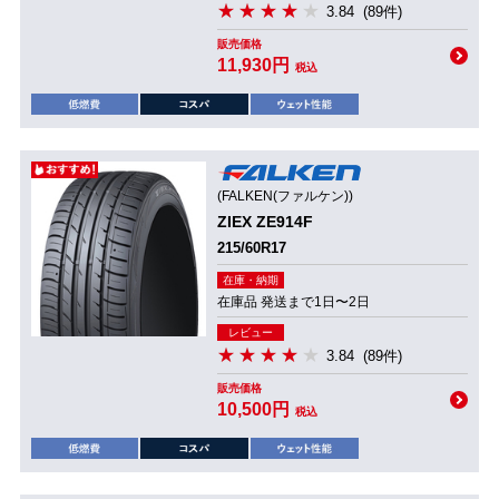
3.84
(89件)
販売価格
11,930円
税込
(FALKEN(ファルケン))
ZIEX ZE914F
215/60R17
在庫・納期
在庫品 発送まで1日〜2日
レビュー
3.84
(89件)
販売価格
10,500円
税込