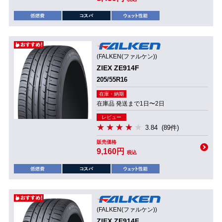
(FALKEN(ファルケン))
ZIEX ZE914F
205/55R16
在庫・納期
在庫品 発送まで1日〜2日
レビュー
3.84
(89件)
販売価格
9,160円
税込
(FALKEN(ファルケン))
ZIEX ZE914F