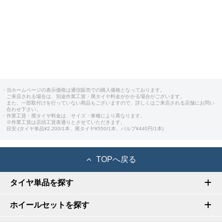
・当ホームページの表示価格は通信販売での購入価格となっております。
ご来店される場合は、別途作業工賃・廃タイヤ料金がかかる場合がございます。
また、一部取付けを行っていない商品もございますので、詳しくはご来店される店舗にお問い
合わせ下さい。
・作業工賃・廃タイヤ料金は、サイズ・車種により異なります。
※作業工賃は店頭工賃表通りとさせていただきます。
目安:(タイヤ単品¥2,200/1本、廃タイヤ¥550/1本、バルブ¥440円/1本)
TOPへ戻る
タイヤ単品を探す
ホイールセットを探す