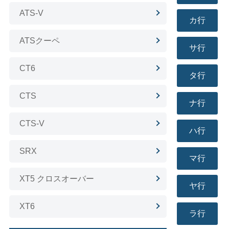
ATS-V
カ行
ATSクーペ
サ行
CT6
タ行
CTS
ナ行
CTS-V
ハ行
SRX
マ行
XT5 クロスオーバー
ヤ行
XT6
ラ行