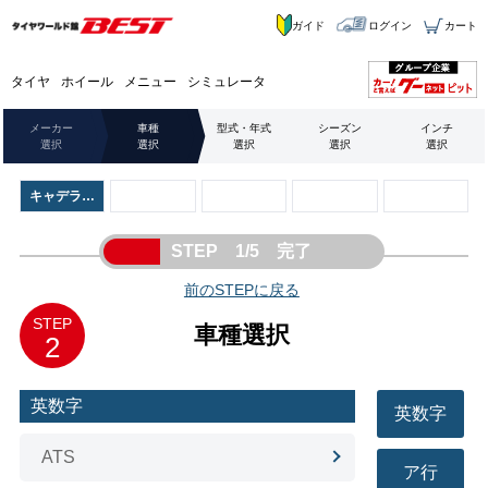
ガイド
ログイン
カート
タイヤ
ホイール
メニュー
シミュレータ
メーカー
車種
型式・年式
シーズン
インチ
選択
選択
選択
選択
選択
キャデラッ
ク
STEP 1/5 完了
前のSTEPに戻る
STEP
車種選択
2
英数字
英数字
ATS
ア行