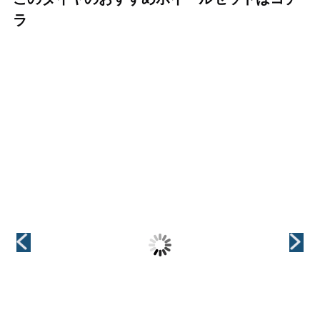
ラ
（KYOHO(共豊)）
（KYOHO(共豊)）
（KYOHO(共豊)）
+(プラス)EK M1
GRAIVE(グレイ
LEGINA(レジー
ヴ)
ナ)
インチ
16インチ
インチ
インチ
16インチ
16インチ