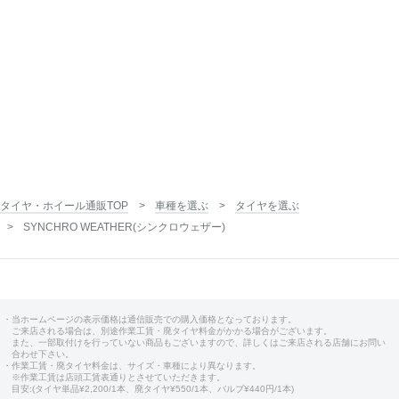
タイヤ・ホイール通販TOP
車種を選ぶ
タイヤを選ぶ
SYNCHRO WEATHER(シンクロウェザー)
・当ホームページの表示価格は通信販売での購入価格となっております。
ご来店される場合は、別途作業工賃・廃タイヤ料金がかかる場合がございます。
また、一部取付けを行っていない商品もございますので、詳しくはご来店される店舗にお問い
合わせ下さい。
・作業工賃・廃タイヤ料金は、サイズ・車種により異なります。
※作業工賃は店頭工賃表通りとさせていただきます。
目安:(タイヤ単品¥2,200/1本、廃タイヤ¥550/1本、バルブ¥440円/1本)