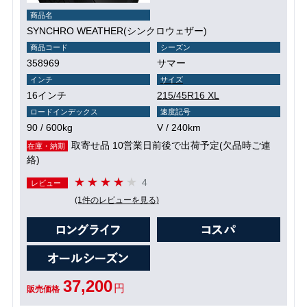
商品名
SYNCHRO WEATHER(シンクロウェザー)
商品コード
シーズン
358969
サマー
インチ
サイズ
16インチ
215/45R16 XL
ロードインデックス
速度記号
90 / 600kg
V / 240km
取寄せ品 10営業日前後で出荷予定(欠品時ご連
在庫・納期
絡)
4
レビュー
(1件のレビューを見る)
37,200
円
販売価格