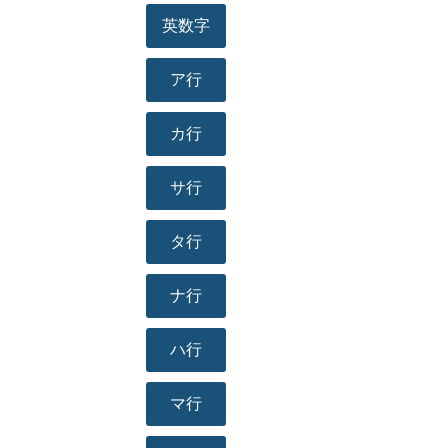
英数字
ア行
カ行
サ行
タ行
ナ行
ハ行
マ行