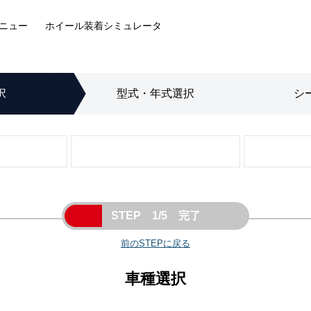
ニュー
ホイール装着
シミュレータ
択
型式・年式
選択
シ
STEP 1/5 完了
前のSTEPに戻る
車種選択