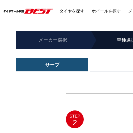
タイヤ
を探す
ホイール
を探す
メ
メーカー
選択
車種
選
サーブ
STEP
2
メルセデスベンツ