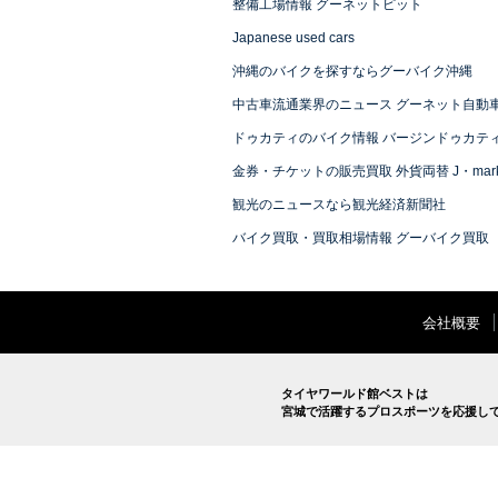
整備工場情報 グーネットピット
Japanese used cars
沖縄のバイクを探すならグーバイク沖縄
中古車流通業界のニュース グーネット自動
ドゥカティのバイク情報 バージンドゥカテ
金券・チケットの販売買取 外貨両替 J・mark
観光のニュースなら観光経済新聞社
バイク買取・買取相場情報 グーバイク買取
会社概要
タイヤワールド館ベストは
宮城で活躍するプロスポーツを応援し