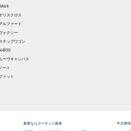
RAV4
ヤリスクロス
アルファード
ヴォクシー
ステップワゴン
N-BOX
ムーヴキャンバス
ノート
フィット
新車ならグーネット新車
中古車情