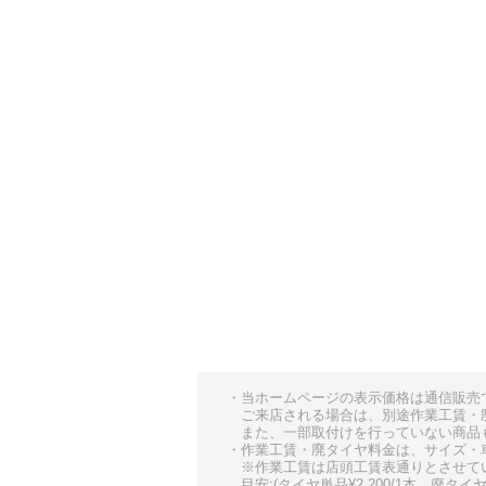
・当ホームページの表示価格は通信販売
ご来店される場合は、別途作業工賃・
また、一部取付けを行っていない商品
・作業工賃・廃タイヤ料金は、サイズ・
※作業工賃は店頭工賃表通りとさせて
目安:(タイヤ単品¥2,200/1本、廃タイヤ¥