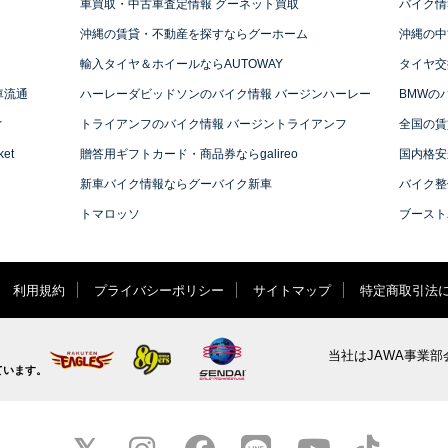
車買取・中古車査定情報 グーネット買取
バイク情
沖縄の賃貸・不動産を探すならグーホーム
沖縄の中
輸入タイヤ＆ホイールならAUTOWAY
タイヤ交
車流通
ハーレーダビッドソンのバイク情報 バージンハーレー
BMWの
ィ
トライアンフのバイク情報 バージントライアンフ
全国の賃
et
贈答用ギフトカード・商品券ならgalireo
国内格安
新車バイク情報ならグーバイク新車
バイク整
トマロッソ
ブースト
利用規約
プライバシーポリシー
サイトマップ
特定商取引法
当社はJAWA事業部
ています。