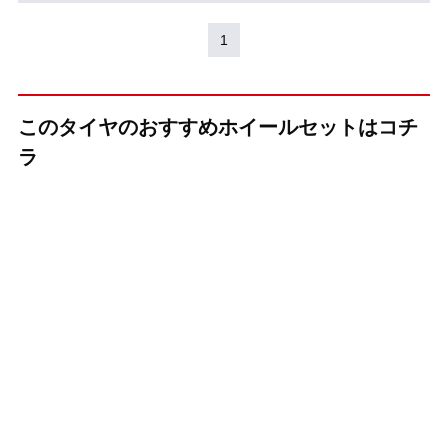
1
このタイヤのおすすめホイールセットはコチ
ラ
（KYOHO(共豊)）
（KYOHO(共豊)）
（KYOHO(共豊)）
+(プラス)EK M1
GRAIVE(グレイ
VALKYRIE(ヴァ
ヴ)
ルキリー)
インチ
15インチ
インチ
インチ