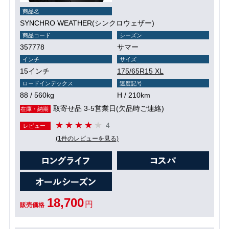
商品名
SYNCHRO WEATHER(シンクロウェザー)
商品コード
シーズン
357778
サマー
インチ
サイズ
15インチ
175/65R15 XL
ロードインデックス
速度記号
88 / 560kg
H / 210km
取寄せ品 3-5営業日(欠品時ご連絡)
在庫・納期
4
レビュー
(1件のレビューを見る)
18,700
円
販売価格