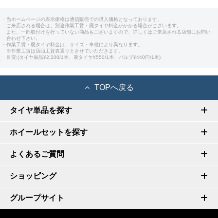
・当ホームページの表示価格は通信販売での購入価格となっております。
ご来店される場合は、別途作業工賃・廃タイヤ料金がかかる場合がございます。
また、一部取付けを行っていない商品もございますので、詳しくはご来店される店舗にお問い
合わせ下さい。
・作業工賃・廃タイヤ料金は、サイズ・車種により異なります。
※作業工賃は店頭工賃表通りとさせていただきます。
目安:(タイヤ単品¥2,200/1本、廃タイヤ¥550/1本、バルブ¥440円/1本)
TOPへ戻る
タイヤ単品を探す
ホイールセットを探す
よくあるご質問
ショッピング
グループサイト