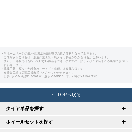
・当ホームページの表示価格は通信販売での購入価格となっております。
ご来店される場合は、別途作業工賃・廃タイヤ料金がかかる場合がございます。
また、一部取付けを行っていない商品もございますので、詳しくはご来店される店舗にお問い
合わせ下さい。
・作業工賃・廃タイヤ料金は、サイズ・車種により異なります。
※作業工賃は店頭工賃表通りとさせていただきます。
目安:(タイヤ単品¥2,200/1本、廃タイヤ¥550/1本、バルブ¥440円/1本)
TOPへ戻る
タイヤ単品を探す
ホイールセットを探す