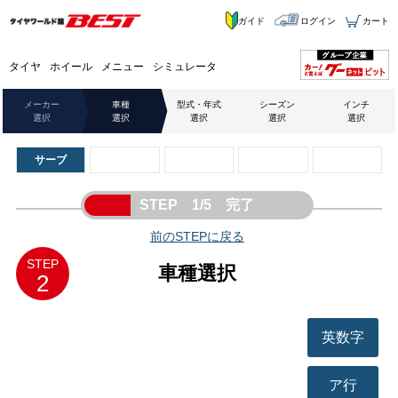
ガイド
ログイン
カート
タイヤ
ホイール
メニュー
シミュレータ
メーカー
車種
型式・年式
シーズン
インチ
選択
選択
選択
選択
選択
サーブ
STEP 1/5 完了
前のSTEPに戻る
STEP
車種選択
2
英数字
ア行