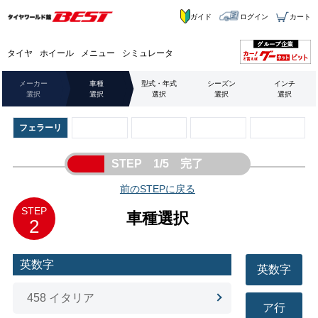
ガイド
ログイン
カート
タイヤ
ホイール
メニュー
シミュレータ
メーカー
車種
型式・年式
シーズン
インチ
選択
選択
選択
選択
選択
フェラーリ
STEP 1/5 完了
前のSTEPに戻る
STEP
車種選択
2
英数字
英数字
458 イタリア
ア行