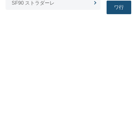
SF90 ストラダーレ
ワ行
カ行
カリフォルニア T
ハ行
ポルトフィーノ
ラ行
ローマ