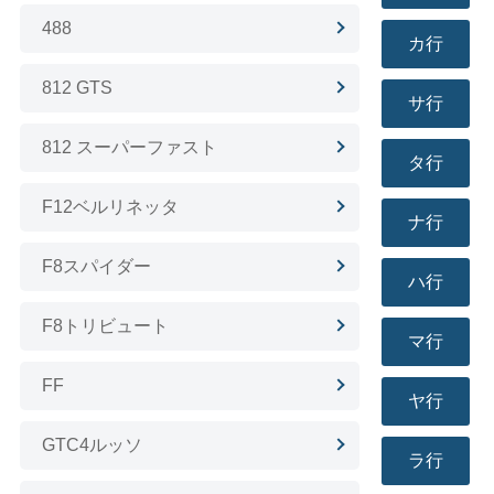
488
カ行
812 GTS
サ行
812 スーパーファスト
タ行
F12ベルリネッタ
ナ行
F8スパイダー
ハ行
F8トリビュート
マ行
FF
ヤ行
GTC4ルッソ
ラ行