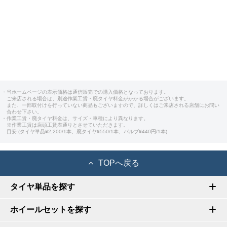
・当ホームページの表示価格は通信販売での購入価格となっております。
ご来店される場合は、別途作業工賃・廃タイヤ料金がかかる場合がございます。
また、一部取付けを行っていない商品もございますので、詳しくはご来店される店舗にお問い
合わせ下さい。
・作業工賃・廃タイヤ料金は、サイズ・車種により異なります。
※作業工賃は店頭工賃表通りとさせていただきます。
目安:(タイヤ単品¥2,200/1本、廃タイヤ¥550/1本、バルブ¥440円/1本)
TOPへ戻る
タイヤ単品を探す
ホイールセットを探す