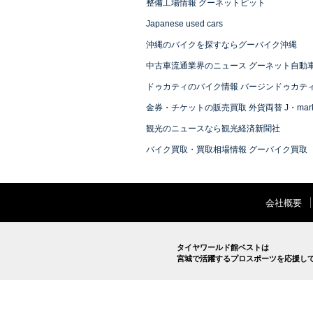
整備工場情報 グーネットピット
Japanese used cars
沖縄のバイクを探すならグーバイク沖縄
中古車流通業界のニュース グーネット自動
ドゥカティのバイク情報 バージンドゥカテ
金券・チケットの販売買取 外貨両替 J・mark
観光のニュースなら観光経済新聞社
バイク買取・買取相場情報 グーバイク買取
会社概要
タイヤワールド館ベストは
宮城で活躍するプロスポーツを応援し