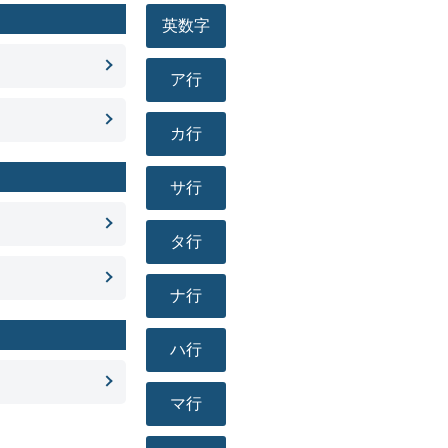
英数字
ア行
カ行
サ行
タ行
ナ行
ハ行
マ行