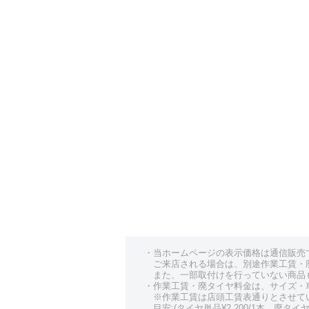
・当ホームページの表示価格は通信販売
ご来店される場合は、別途作業工賃・
また、一部取付けを行っていない商品
・作業工賃・廃タイヤ料金は、サイズ・
※作業工賃は店頭工賃表通りとさせて
目安:(タイヤ単品¥2,200/1本、廃タイヤ¥