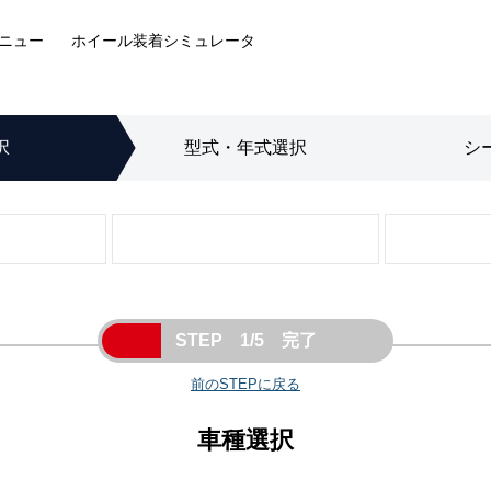
ニュー
ホイール装着
シミュレータ
択
型式・年式
選択
シ
STEP 1/5 完了
前のSTEPに戻る
車種選択