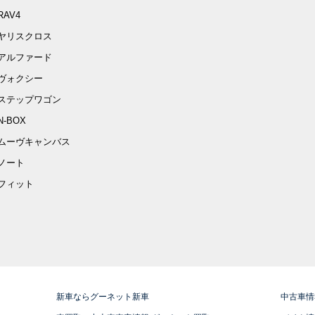
RAV4
ヤリスクロス
アルファード
ヴォクシー
ステップワゴン
N-BOX
ムーヴキャンバス
ノート
フィット
新車ならグーネット新車
中古車情