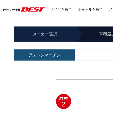
タイヤ
を探す
ホイール
を探す
メ
メーカー
選択
車種
選
アストンマーチン
STEP
2
メルセデスベンツ