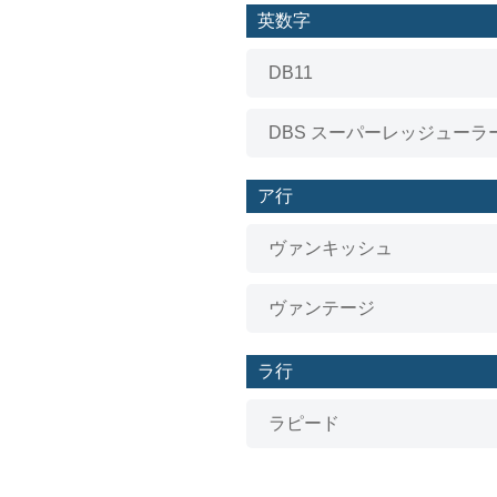
英数字
アウディ
DB11
ボルボ
DBS スーパーレッジューラ
ジープ
ア行
プジョー
ヴァンキッシュ
ルノー
ヴァンテージ
クライスラー
ラ行
ランドローバー
ラピード
ジャガー