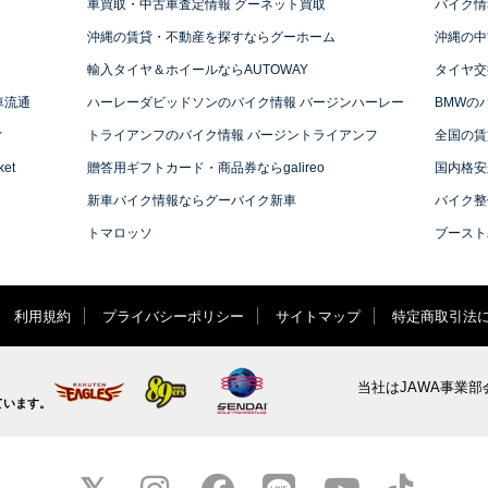
車買取・中古車査定情報 グーネット買取
バイク情
沖縄の賃貸・不動産を探すならグーホーム
沖縄の中
輸入タイヤ＆ホイールならAUTOWAY
タイヤ交
車流通
ハーレーダビッドソンのバイク情報 バージンハーレー
BMWの
ィ
トライアンフのバイク情報 バージントライアンフ
全国の賃
et
贈答用ギフトカード・商品券ならgalireo
国内格安
新車バイク情報ならグーバイク新車
バイク整
トマロッソ
ブースト
利用規約
プライバシーポリシー
サイトマップ
特定商取引法
当社はJAWA事業部
ています。